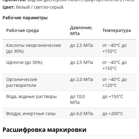
Цвет:
белый / светло-серый.
Рабочие параметры
Давление,
Рабочая среда
Температура
МПа
Кислоты неорганические
до 2,5 МПа
от −40°С до
(до 30%)
+150°С
Щёлочи (до 30%)
до 2,5 МПа
от −40°С до
+150°С
Органические
до 2,0 МПа
от −40°С до
растворители
+120°С
Вода, водные растворы
до 10,0
до +150°С
МПа
Воздух, инертные газы
до 6,0 МПа
до +200°С
Расшифровка маркировки