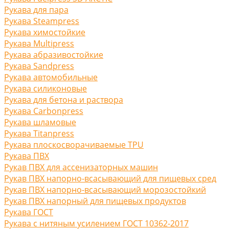
Рукава для пара
Рукава Steampress
Рукава химостойкие
Рукава Multipress
Рукава абразивостойкие
Рукава Sandpress
Рукава автомобильные
Рукава силиконовые
Рукава для бетона и раствора
Рукава Carbonpress
Рукава шламовые
Рукава Titanpress
Рукава плоскосворачиваемые TPU
Рукава ПВХ
Рукав ПВХ для ассенизаторных машин
Рукав ПВХ напорно-всасывающий для пищевых сред
Рукав ПВХ напорно-всасывающий морозостойкий
Рукав ПВХ напорный для пищевых продуктов
Рукава ГОСТ
Рукава с нитяным усилением ГОСТ 10362-2017