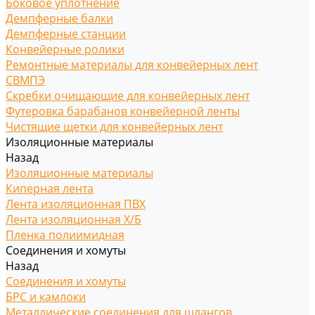
Боковое уплотнение
Демпферные балки
Демпферные станции
Конвейерные ролики
Ремонтные материалы для конвейерных лент
СВМПЭ
Скребки очищающие для конвейерных лент
Футеровка барабанов конвейерной ленты
Чистящие щетки для конвейерных лент
Изоляционные материалы
Назад
Изоляционные материалы
Киперная лента
Лента изоляционная ПВХ
Лента изоляционная Х/Б
Пленка полиимидная
Соединения и хомуты
Назад
Соединения и хомуты
БРС и камлоки
Металлические соединения для шлангов