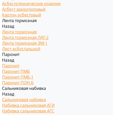
Асбестотехнические изделия
Асбест хризотиловый
Картон асбестовый
Лента тормозная
Назад
Лента тормозная
Лента тормозная ЛАТ-2
Лента тормозная ЭМ-1
Лист асбостальной
Паронит
Назад
Паронит
Паронит ПМБ
Паронит ПМБ-1
Паронит ПОН-Б
Сальниковая набивка
Назад
Сальниковая набивка
Набивка сальниковая АГИ
Набивка сальниковая АГС