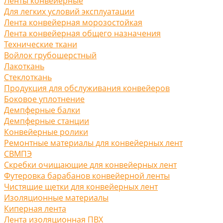
Ленты конвейерные
Для легких условий эксплуатации
Лента конвейерная морозостойкая
Лента конвейерная общего назначения
Технические ткани
Войлок грубошерстный
Лакоткань
Стеклоткань
Продукция для обслуживания конвейеров
Боковое уплотнение
Демпферные балки
Демпферные станции
Конвейерные ролики
Ремонтные материалы для конвейерных лент
СВМПЭ
Скребки очищающие для конвейерных лент
Футеровка барабанов конвейерной ленты
Чистящие щетки для конвейерных лент
Изоляционные материалы
Киперная лента
Лента изоляционная ПВХ