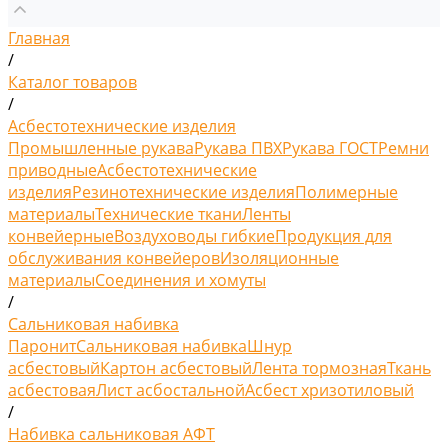
Главная
/
Каталог товаров
/
Асбестотехнические изделия
Промышленные рукава
Рукава ПВХ
Рукава ГОСТ
Ремни
приводные
Асбестотехнические
изделия
Резинотехнические изделия
Полимерные
материалы
Технические ткани
Ленты
конвейерные
Воздуховоды гибкие
Продукция для
обслуживания конвейеров
Изоляционные
материалы
Соединения и хомуты
/
Сальниковая набивка
Паронит
Сальниковая набивка
Шнур
асбестовый
Картон асбестовый
Лента тормозная
Ткань
асбестовая
Лист асбостальной
Асбест хризотиловый
/
Набивка сальниковая АФТ