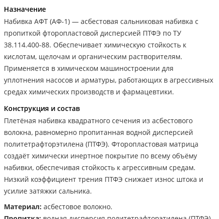
Назначение
Набивка АФТ (АФ-1) — асбестовая сальниковая набивка с
пропиткой фторопластовой дисперсией ПТФЭ по ТУ
38.114.400-88. Обеспечивает химическую стойкость к
кислотам, щелочам и органическим растворителям.
Применяется в химическом машиностроении для
уплотнения насосов и арматуры, работающих в агрессивных
средах химических производств и фармацевтики.
Конструкция и состав
Плетёная набивка квадратного сечения из асбестового
волокна, равномерно пропитанная водной дисперсией
политетрафторэтилена (ПТФЭ). Фторопластовая матрица
создаёт химически инертное покрытие по всему объёму
набивки, обеспечивая стойкость к агрессивным средам.
Низкий коэффициент трения ПТФЭ снижает износ штока и
усилие затяжки сальника.
Материал:
асбестовое волокно.
Пропитка:
водная дисперсия политетрафторэтилена (ПТФЭ).