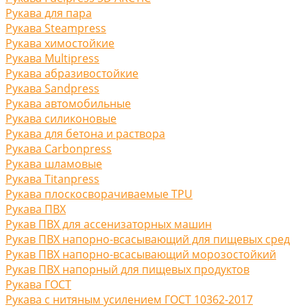
Рукава для пара
Рукава Steampress
Рукава химостойкие
Рукава Multipress
Рукава абразивостойкие
Рукава Sandpress
Рукава автомобильные
Рукава силиконовые
Рукава для бетона и раствора
Рукава Carbonpress
Рукава шламовые
Рукава Titanpress
Рукава плоскосворачиваемые TPU
Рукава ПВХ
Рукав ПВХ для ассенизаторных машин
Рукав ПВХ напорно-всасывающий для пищевых сред
Рукав ПВХ напорно-всасывающий морозостойкий
Рукав ПВХ напорный для пищевых продуктов
Рукава ГОСТ
Рукава с нитяным усилением ГОСТ 10362-2017