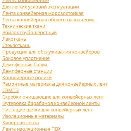
Ленты конвейерные
Для легких условий эксплуатации
Лента конвейерная морозостойкая
Лента конвейерная общего назначения
Технические ткани
Войлок грубошерстный
Лакоткань
Стеклоткань
Продукция для обслуживания конвейеров
Боковое уплотнение
Демпферные балки
Демпферные станции
Конвейерные ролики
Ремонтные материалы для конвейерных лент
СВМПЭ
Скребки очищающие для конвейерных лент
Футеровка барабанов конвейерной ленты
Чистящие щетки для конвейерных лент
Изоляционные материалы
Киперная лента
Лента изоляционная ПВХ