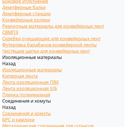
Боковое уплотнение
Демпферные балки
Демпферные станции
Конвейерные ролики
Ремонтные материалы для конвейерных лент
СВМПЭ
Скребки очищающие для конвейерных лент
Футеровка барабанов конвейерной ленты
Чистящие щетки для конвейерных лент
Изоляционные материалы
Назад
Изоляционные материалы
Киперная лента
Лента изоляционная ПВХ
Лента изоляционная Х/Б
Пленка полиимидная
Соединения и хомуты
Назад
Соединения и хомуты
БРС и камлоки
Металлические соединения для шлангов