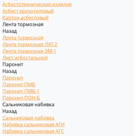
Асбестотехнические изделия
Асбест хризотиловый
Картон асбестовый
Лента тормозная
Назад
Лента тормозная
Лента тормозная ЛАТ-2
Лента тормозная ЭМ-1
Лист асбостальной
Паронит
Назад
Паронит
Паронит ПМБ
Паронит ПМБ-1
Паронит ПОН-Б
Сальниковая набивка
Назад
Сальниковая набивка
Набивка сальниковая АГИ
Набивка сальниковая АГС