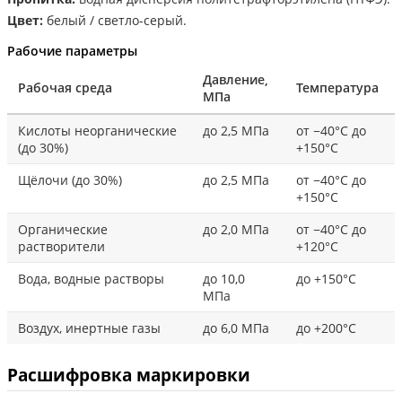
Цвет:
белый / светло-серый.
Рабочие параметры
Давление,
Рабочая среда
Температура
МПа
Кислоты неорганические
до 2,5 МПа
от −40°С до
(до 30%)
+150°С
Щёлочи (до 30%)
до 2,5 МПа
от −40°С до
+150°С
Органические
до 2,0 МПа
от −40°С до
растворители
+120°С
Вода, водные растворы
до 10,0
до +150°С
МПа
Воздух, инертные газы
до 6,0 МПа
до +200°С
Расшифровка маркировки