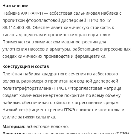
Назначение
Набивка АФТ (АФ-1) — асбестовая сальниковая набивка с
пропиткой фторопластовой дисперсией ПТФЭ по ТУ
38.114.400-88. Обеспечивает химическую стойкость к
кислотам, щелочам и органическим растворителям.
Применяется в химическом машиностроении для
уплотнения насосов и арматуры, работающих в агрессивных
средах химических производств и фармацевтики.
Конструкция и состав
Плетёная набивка квадратного сечения из асбестового
волокна, равномерно пропитанная водной дисперсией
политетрафторэтилена (ПТФЭ). Фторопластовая матрица
создаёт химически инертное покрытие по всему объёму
набивки, обеспечивая стойкость к агрессивным средам.
Низкий коэффициент трения ПТФЭ снижает износ штока и
усилие затяжки сальника.
Материал:
асбестовое волокно.
Пропитка:
водная дисперсия политетрафторэтилена (ПТФЭ).