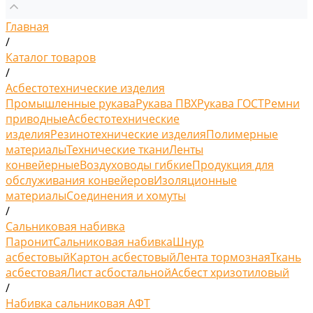
Главная
/
Каталог товаров
/
Асбестотехнические изделия
Промышленные рукава
Рукава ПВХ
Рукава ГОСТ
Ремни
приводные
Асбестотехнические
изделия
Резинотехнические изделия
Полимерные
материалы
Технические ткани
Ленты
конвейерные
Воздуховоды гибкие
Продукция для
обслуживания конвейеров
Изоляционные
материалы
Соединения и хомуты
/
Сальниковая набивка
Паронит
Сальниковая набивка
Шнур
асбестовый
Картон асбестовый
Лента тормозная
Ткань
асбестовая
Лист асбостальной
Асбест хризотиловый
/
Набивка сальниковая АФТ