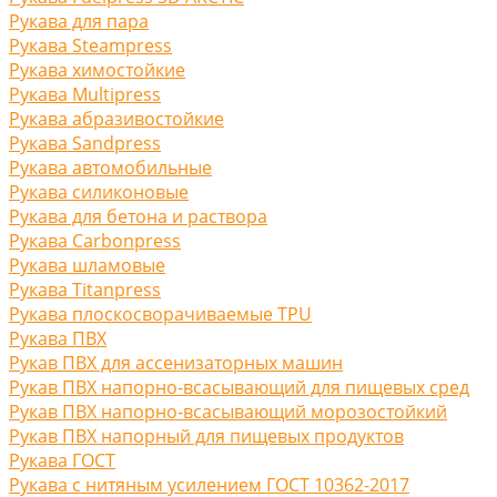
Рукава для пара
Рукава Steampress
Рукава химостойкие
Рукава Multipress
Рукава абразивостойкие
Рукава Sandpress
Рукава автомобильные
Рукава силиконовые
Рукава для бетона и раствора
Рукава Carbonpress
Рукава шламовые
Рукава Titanpress
Рукава плоскосворачиваемые TPU
Рукава ПВХ
Рукав ПВХ для ассенизаторных машин
Рукав ПВХ напорно-всасывающий для пищевых сред
Рукав ПВХ напорно-всасывающий морозостойкий
Рукав ПВХ напорный для пищевых продуктов
Рукава ГОСТ
Рукава с нитяным усилением ГОСТ 10362-2017