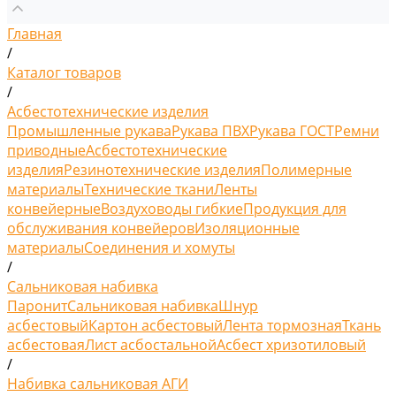
Главная
/
Каталог товаров
/
Асбестотехнические изделия
Промышленные рукава
Рукава ПВХ
Рукава ГОСТ
Ремни
приводные
Асбестотехнические
изделия
Резинотехнические изделия
Полимерные
материалы
Технические ткани
Ленты
конвейерные
Воздуховоды гибкие
Продукция для
обслуживания конвейеров
Изоляционные
материалы
Соединения и хомуты
/
Сальниковая набивка
Паронит
Сальниковая набивка
Шнур
асбестовый
Картон асбестовый
Лента тормозная
Ткань
асбестовая
Лист асбостальной
Асбест хризотиловый
/
Набивка сальниковая АГИ