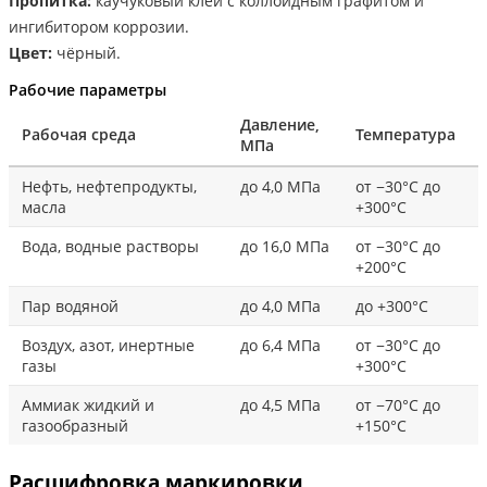
Пропитка:
каучуковый клей с коллоидным графитом и
ингибитором коррозии.
Цвет:
чёрный.
Рабочие параметры
Давление,
Рабочая среда
Температура
МПа
Нефть, нефтепродукты,
до 4,0 МПа
от −30°С до
масла
+300°С
Вода, водные растворы
до 16,0 МПа
от −30°С до
+200°С
Пар водяной
до 4,0 МПа
до +300°С
Воздух, азот, инертные
до 6,4 МПа
от −30°С до
газы
+300°С
Аммиак жидкий и
до 4,5 МПа
от −70°С до
газообразный
+150°С
Расшифровка маркировки