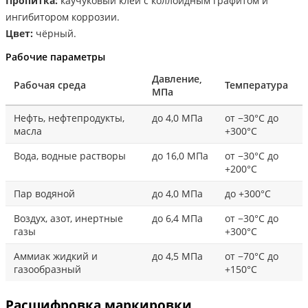
Пропитка:
каучуковый клей с коллоидным графитом и
ингибитором коррозии.
Цвет:
чёрный.
Рабочие параметры
Давление,
Рабочая среда
Температура
МПа
Нефть, нефтепродукты,
до 4,0 МПа
от −30°С до
масла
+300°С
Вода, водные растворы
до 16,0 МПа
от −30°С до
+200°С
Пар водяной
до 4,0 МПа
до +300°С
Воздух, азот, инертные
до 6,4 МПа
от −30°С до
газы
+300°С
Аммиак жидкий и
до 4,5 МПа
от −70°С до
газообразный
+150°С
Расшифровка маркировки