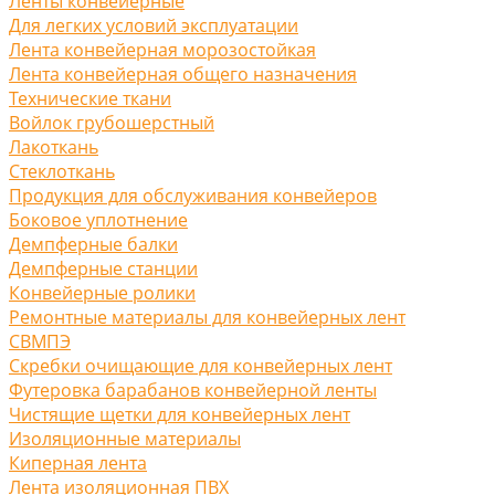
Ленты конвейерные
Для легких условий эксплуатации
Лента конвейерная морозостойкая
Лента конвейерная общего назначения
Технические ткани
Войлок грубошерстный
Лакоткань
Стеклоткань
Продукция для обслуживания конвейеров
Боковое уплотнение
Демпферные балки
Демпферные станции
Конвейерные ролики
Ремонтные материалы для конвейерных лент
СВМПЭ
Скребки очищающие для конвейерных лент
Футеровка барабанов конвейерной ленты
Чистящие щетки для конвейерных лент
Изоляционные материалы
Киперная лента
Лента изоляционная ПВХ