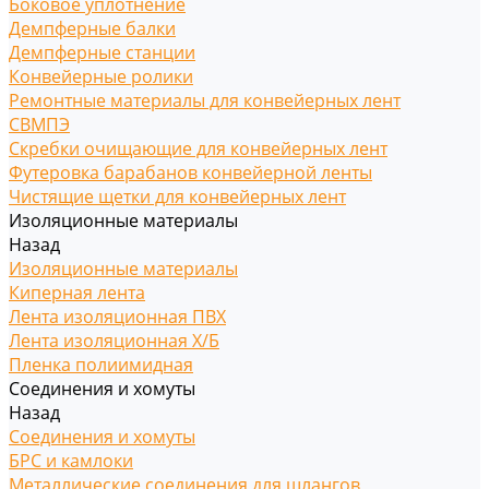
Боковое уплотнение
Демпферные балки
Демпферные станции
Конвейерные ролики
Ремонтные материалы для конвейерных лент
СВМПЭ
Скребки очищающие для конвейерных лент
Футеровка барабанов конвейерной ленты
Чистящие щетки для конвейерных лент
Изоляционные материалы
Назад
Изоляционные материалы
Киперная лента
Лента изоляционная ПВХ
Лента изоляционная Х/Б
Пленка полиимидная
Соединения и хомуты
Назад
Соединения и хомуты
БРС и камлоки
Металлические соединения для шлангов