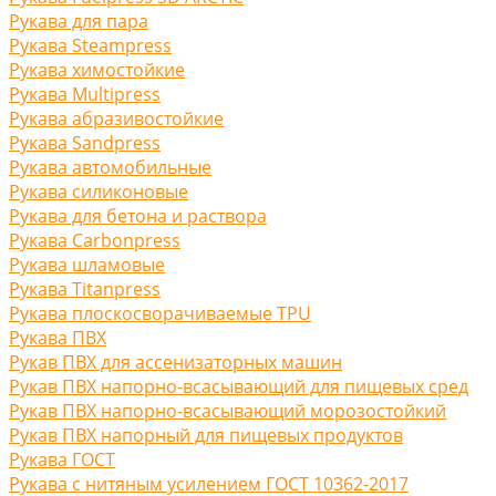
Рукава для пара
Рукава Steampress
Рукава химостойкие
Рукава Multipress
Рукава абразивостойкие
Рукава Sandpress
Рукава автомобильные
Рукава силиконовые
Рукава для бетона и раствора
Рукава Carbonpress
Рукава шламовые
Рукава Titanpress
Рукава плоскосворачиваемые TPU
Рукава ПВХ
Рукав ПВХ для ассенизаторных машин
Рукав ПВХ напорно-всасывающий для пищевых сред
Рукав ПВХ напорно-всасывающий морозостойкий
Рукав ПВХ напорный для пищевых продуктов
Рукава ГОСТ
Рукава с нитяным усилением ГОСТ 10362-2017