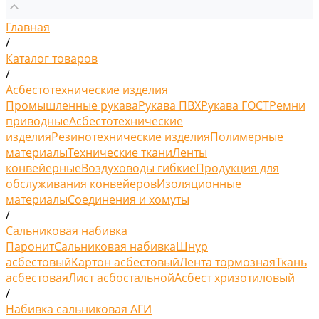
Главная
/
Каталог товаров
/
Асбестотехнические изделия
Промышленные рукава
Рукава ПВХ
Рукава ГОСТ
Ремни
приводные
Асбестотехнические
изделия
Резинотехнические изделия
Полимерные
материалы
Технические ткани
Ленты
конвейерные
Воздуховоды гибкие
Продукция для
обслуживания конвейеров
Изоляционные
материалы
Соединения и хомуты
/
Сальниковая набивка
Паронит
Сальниковая набивка
Шнур
асбестовый
Картон асбестовый
Лента тормозная
Ткань
асбестовая
Лист асбостальной
Асбест хризотиловый
/
Набивка сальниковая АГИ