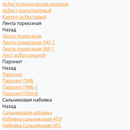
Асбестотехнические изделия
Асбест хризотиловый
Картон асбестовый
Лента тормозная
Назад
Лента тормозная
Лента тормозная ЛАТ-2
Лента тормозная ЭМ-1
Лист асбостальной
Паронит
Назад
Паронит
Паронит ПМБ
Паронит ПМБ-1
Паронит ПОН-Б
Сальниковая набивка
Назад
Сальниковая набивка
Набивка сальниковая АГИ
Набивка сальниковая АГС