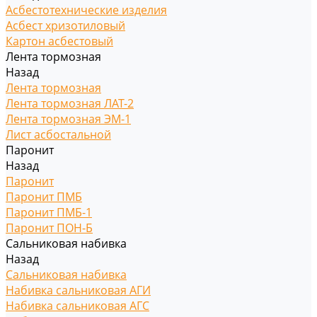
Асбестотехнические изделия
Асбест хризотиловый
Картон асбестовый
Лента тормозная
Назад
Лента тормозная
Лента тормозная ЛАТ-2
Лента тормозная ЭМ-1
Лист асбостальной
Паронит
Назад
Паронит
Паронит ПМБ
Паронит ПМБ-1
Паронит ПОН-Б
Сальниковая набивка
Назад
Сальниковая набивка
Набивка сальниковая АГИ
Набивка сальниковая АГС