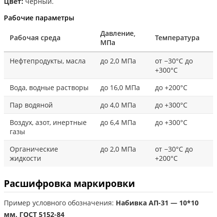
Цвет:
чёрный.
Рабочие параметры
Давление,
Рабочая среда
Температура
МПа
Нефтепродукты, масла
до 2,0 МПа
от −30°С до
+300°С
Вода, водные растворы
до 16,0 МПа
до +200°С
Пар водяной
до 4,0 МПа
до +300°С
Воздух, азот, инертные
до 6,4 МПа
до +300°С
газы
Органические
до 2,0 МПа
от −30°С до
жидкости
+200°С
Расшифровка маркировки
Пример условного обозначения:
Набивка АП-31 — 10*10
мм, ГОСТ 5152-84