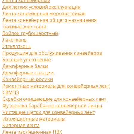
Ленты конвейерные
Для легких условий эксплуатации
Лента конвейерная морозостойкая
Лента конвейерная общего назначения
Технические ткани
Войлок грубошерстный
Лакоткань
Стеклоткань
Продукция для обслуживания конвейеров
Боковое уплотнение
Демпферные балки
Демпферные станции
Конвейерные ролики
Ремонтные материалы для конвейерных лент
СВМПЭ
Скребки очищающие для конвейерных лент
Футеровка барабанов конвейерной ленты
Чистящие щетки для конвейерных лент
Изоляционные материалы
Киперная лента
Лента изоляционная ПВХ