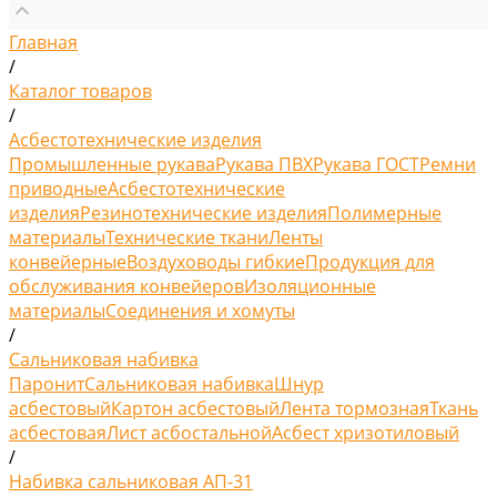
Главная
/
Каталог товаров
/
Асбестотехнические изделия
Промышленные рукава
Рукава ПВХ
Рукава ГОСТ
Ремни
приводные
Асбестотехнические
изделия
Резинотехнические изделия
Полимерные
материалы
Технические ткани
Ленты
конвейерные
Воздуховоды гибкие
Продукция для
обслуживания конвейеров
Изоляционные
материалы
Соединения и хомуты
/
Сальниковая набивка
Паронит
Сальниковая набивка
Шнур
асбестовый
Картон асбестовый
Лента тормозная
Ткань
асбестовая
Лист асбостальной
Асбест хризотиловый
/
Набивка сальниковая АП-31