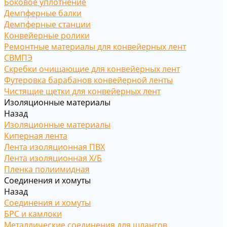
Боковое уплотнение
Демпферные балки
Демпферные станции
Конвейерные ролики
Ремонтные материалы для конвейерных лент
СВМПЭ
Скребки очищающие для конвейерных лент
Футеровка барабанов конвейерной ленты
Чистящие щетки для конвейерных лент
Изоляционные материалы
Назад
Изоляционные материалы
Киперная лента
Лента изоляционная ПВХ
Лента изоляционная Х/Б
Пленка полиимидная
Соединения и хомуты
Назад
Соединения и хомуты
БРС и камлоки
Металлические соединения для шлангов