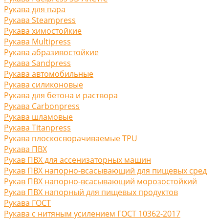
Рукава для пара
Рукава Steampress
Рукава химостойкие
Рукава Multipress
Рукава абразивостойкие
Рукава Sandpress
Рукава автомобильные
Рукава силиконовые
Рукава для бетона и раствора
Рукава Carbonpress
Рукава шламовые
Рукава Titanpress
Рукава плоскосворачиваемые TPU
Рукава ПВХ
Рукав ПВХ для ассенизаторных машин
Рукав ПВХ напорно-всасывающий для пищевых сред
Рукав ПВХ напорно-всасывающий морозостойкий
Рукав ПВХ напорный для пищевых продуктов
Рукава ГОСТ
Рукава с нитяным усилением ГОСТ 10362-2017