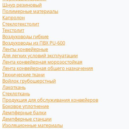
Шнур резиновый
Полимерные материалы
Капролон
Стеклотекстолит
Текстолит
Воздуховоды гибкие
Воздуховоды из ПВХ PU-600
Ленты конвейерные
Для легких условий эксплуатации
Лента конвейерная морозостойкая
Лента конвейерная общего назначения
Технические ткани
Войлок грубошерстный
Лакоткань
Стеклоткань
Продукция для обслуживания конвейеров
Боковое уплотнение
Демпферные балки
Демпферные станции
Изоляционные материалы