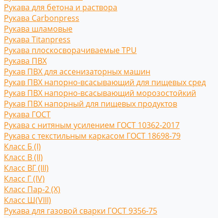
Рукава для бетона и раствора
Рукава Carbonpress
Рукава шламовые
Рукава Titanpress
Рукава плоскосворачиваемые TPU
Рукава ПВХ
Рукав ПВХ для ассенизаторных машин
Рукав ПВХ напорно-всасывающий для пищевых сред
Рукав ПВХ напорно-всасывающий морозостойкий
Рукав ПВХ напорный для пищевых продуктов
Рукава ГОСТ
Рукава с нитяным усилением ГОСТ 10362-2017
Рукава с текстильным каркасом ГОСТ 18698-79
Класс Б (I)
Класс В (II)
Класс ВГ (III)
Класс Г (IV)
Класс Пар-2 (X)
Класс Ш(VIII)
Рукава для газовой сварки ГОСТ 9356-75