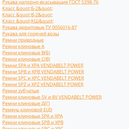
Рукава напорно-всасыващие ГОСТ 5398-76
Класс &quot;Б-2&quot;
Класс &quot;В-2&quot;
Класс &quot;КЩ&quot;
Рукава дюритовые ТУ 0056016-87
Рукава для горячей воды
Ремни приводные
Ремни клиновые A
Ремни клиновые В(Б)
Ремни клиновые С(B)
Ремни SPA и XPA VENDABELT POWER
Ремни SPB и XPB VENDABELT POWER
Ремни SPC и XPC VENDABELT POWER
Ремни SPZ и XPZ VENDABELT POWER
Ремни зубчатые
Ремни клиновые 5V и 8V VENDABELT POWER
Ремни клиновые Д(Г)
Ремень клиновой Е(Д)
Ремни клиновые SPA и XPA
Ремни клиновые SPB и XPB
Ремни клиновые SPC и XPC