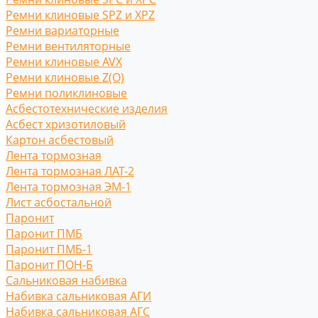
Ремни клиновые SPZ и XPZ
Ремни вариаторные
Ремни вентиляторные
Ремни клиновые AVX
Ремни клиновые Z(O)
Ремни поликлиновые
Асбестотехнические изделия
Асбест хризотиловый
Картон асбестовый
Лента тормозная
Лента тормозная ЛАТ-2
Лента тормозная ЭМ-1
Лист асбостальной
Паронит
Паронит ПМБ
Паронит ПМБ-1
Паронит ПОН-Б
Сальниковая набивка
Набивка сальниковая АГИ
Набивка сальниковая АГС