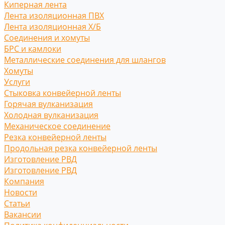
Киперная лента
Лента изоляционная ПВХ
Лента изоляционная Х/Б
Соединения и хомуты
БРС и камлоки
Металлические соединения для шлангов
Хомуты
Услуги
Стыковка конвейерной ленты
Горячая вулканизация
Холодная вулканизация
Механическое соединение
Резка конвейерной ленты
Продольная резка конвейерной ленты
Изготовление РВД
Изготовление РВД
Компания
Новости
Статьи
Вакансии