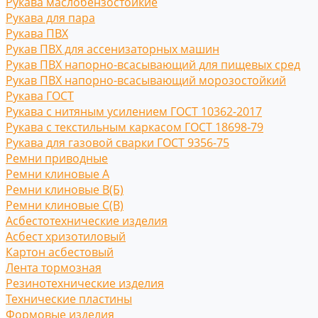
Рукава маслобензостойкие
Рукава для пара
Рукава ПВХ
Рукав ПВХ для ассенизаторных машин
Рукав ПВХ напорно-всасывающий для пищевых сред
Рукав ПВХ напорно-всасывающий морозостойкий
Рукава ГОСТ
Рукава с нитяным усилением ГОСТ 10362-2017
Рукава с текстильным каркасом ГОСТ 18698-79
Рукава для газовой сварки ГОСТ 9356-75
Ремни приводные
Ремни клиновые A
Ремни клиновые В(Б)
Ремни клиновые С(B)
Асбестотехнические изделия
Асбест хризотиловый
Картон асбестовый
Лента тормозная
Резинотехнические изделия
Технические пластины
Формовые изделия