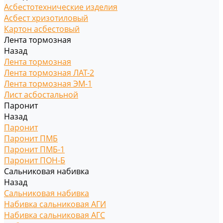
Асбестотехнические изделия
Асбест хризотиловый
Картон асбестовый
Лента тормозная
Назад
Лента тормозная
Лента тормозная ЛАТ-2
Лента тормозная ЭМ-1
Лист асбостальной
Паронит
Назад
Паронит
Паронит ПМБ
Паронит ПМБ-1
Паронит ПОН-Б
Сальниковая набивка
Назад
Сальниковая набивка
Набивка сальниковая АГИ
Набивка сальниковая АГС