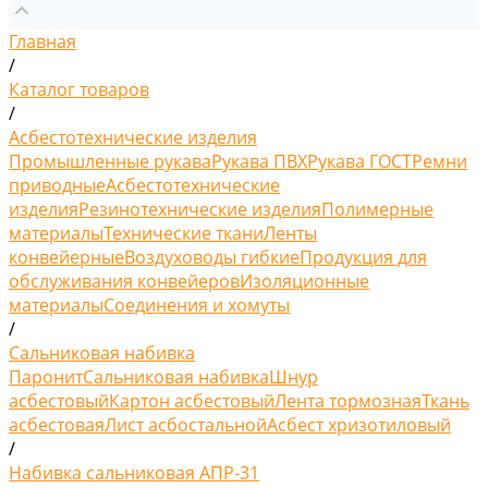
Главная
/
Каталог товаров
/
Асбестотехнические изделия
Промышленные рукава
Рукава ПВХ
Рукава ГОСТ
Ремни
приводные
Асбестотехнические
изделия
Резинотехнические изделия
Полимерные
материалы
Технические ткани
Ленты
конвейерные
Воздуховоды гибкие
Продукция для
обслуживания конвейеров
Изоляционные
материалы
Соединения и хомуты
/
Сальниковая набивка
Паронит
Сальниковая набивка
Шнур
асбестовый
Картон асбестовый
Лента тормозная
Ткань
асбестовая
Лист асбостальной
Асбест хризотиловый
/
Набивка сальниковая АПР-31