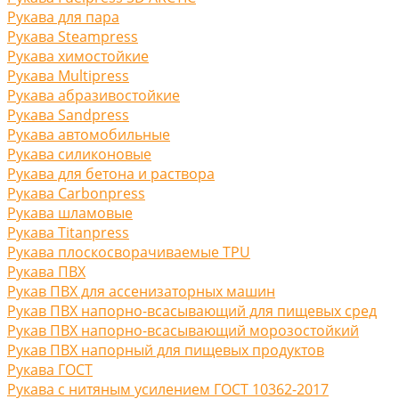
Рукава для пара
Рукава Steampress
Рукава химостойкие
Рукава Multipress
Рукава абразивостойкие
Рукава Sandpress
Рукава автомобильные
Рукава силиконовые
Рукава для бетона и раствора
Рукава Carbonpress
Рукава шламовые
Рукава Titanpress
Рукава плоскосворачиваемые TPU
Рукава ПВХ
Рукав ПВХ для ассенизаторных машин
Рукав ПВХ напорно-всасывающий для пищевых сред
Рукав ПВХ напорно-всасывающий морозостойкий
Рукав ПВХ напорный для пищевых продуктов
Рукава ГОСТ
Рукава с нитяным усилением ГОСТ 10362-2017