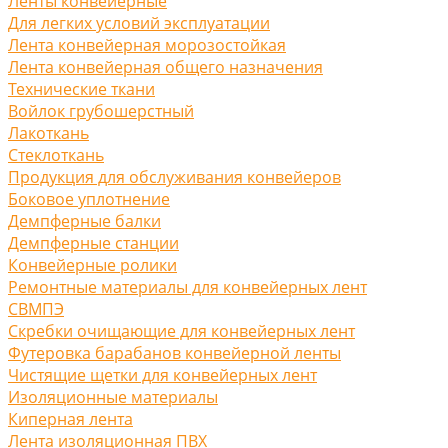
Ленты конвейерные
Для легких условий эксплуатации
Лента конвейерная морозостойкая
Лента конвейерная общего назначения
Технические ткани
Войлок грубошерстный
Лакоткань
Стеклоткань
Продукция для обслуживания конвейеров
Боковое уплотнение
Демпферные балки
Демпферные станции
Конвейерные ролики
Ремонтные материалы для конвейерных лент
СВМПЭ
Скребки очищающие для конвейерных лент
Футеровка барабанов конвейерной ленты
Чистящие щетки для конвейерных лент
Изоляционные материалы
Киперная лента
Лента изоляционная ПВХ