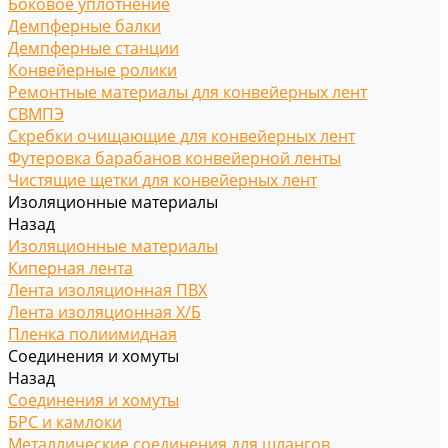
Боковое уплотнение
Демпферные балки
Демпферные станции
Конвейерные ролики
Ремонтные материалы для конвейерных лент
СВМПЭ
Скребки очищающие для конвейерных лент
Футеровка барабанов конвейерной ленты
Чистящие щетки для конвейерных лент
Изоляционные материалы
Назад
Изоляционные материалы
Киперная лента
Лента изоляционная ПВХ
Лента изоляционная Х/Б
Пленка полиимидная
Соединения и хомуты
Назад
Соединения и хомуты
БРС и камлоки
Металлические соединения для шлангов