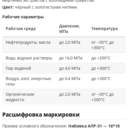
нефтяных экстрактов с коллоидным графитом.
Цвет:
чёрный с золотистыми нитями.
Рабочие параметры
Давление,
Рабочая среда
Температура
МПа
Нефтепродукты, масла
до 2,0 МПа
от −30°С до
+300°С
Вода, водные растворы
до 16,0 МПа
до +200°С
Пар водяной
до 4,0 МПа
до +300°С
Воздух, азот, инертные
до 6,4 МПа
до +300°С
газы
Органические
до 2,0 МПа
от −30°С до
жидкости
+200°С
Расшифровка маркировки
Пример условного обозначения:
Набивка АПР-31 — 18*18