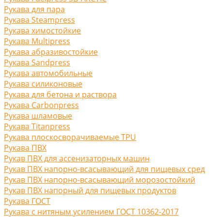
Рукава для пара
Рукава Steampress
Рукава химостойкие
Рукава Multipress
Рукава абразивостойкие
Рукава Sandpress
Рукава автомобильные
Рукава силиконовые
Рукава для бетона и раствора
Рукава Carbonpress
Рукава шламовые
Рукава Titanpress
Рукава плоскосворачиваемые TPU
Рукава ПВХ
Рукав ПВХ для ассенизаторных машин
Рукав ПВХ напорно-всасывающий для пищевых сред
Рукав ПВХ напорно-всасывающий морозостойкий
Рукав ПВХ напорный для пищевых продуктов
Рукава ГОСТ
Рукава с нитяным усилением ГОСТ 10362-2017