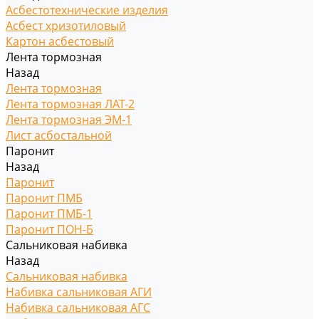
Асбестотехнические изделия
Асбест хризотиловый
Картон асбестовый
Лента тормозная
Назад
Лента тормозная
Лента тормозная ЛАТ-2
Лента тормозная ЭМ-1
Лист асбостальной
Паронит
Назад
Паронит
Паронит ПМБ
Паронит ПМБ-1
Паронит ПОН-Б
Сальниковая набивка
Назад
Сальниковая набивка
Набивка сальниковая АГИ
Набивка сальниковая АГС