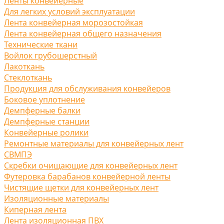
Ленты конвейерные
Для легких условий эксплуатации
Лента конвейерная морозостойкая
Лента конвейерная общего назначения
Технические ткани
Войлок грубошерстный
Лакоткань
Стеклоткань
Продукция для обслуживания конвейеров
Боковое уплотнение
Демпферные балки
Демпферные станции
Конвейерные ролики
Ремонтные материалы для конвейерных лент
СВМПЭ
Скребки очищающие для конвейерных лент
Футеровка барабанов конвейерной ленты
Чистящие щетки для конвейерных лент
Изоляционные материалы
Киперная лента
Лента изоляционная ПВХ