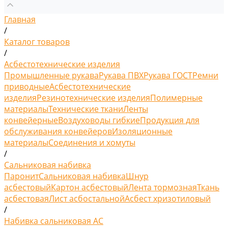
Главная
/
Каталог товаров
/
Асбестотехнические изделия
Промышленные рукава
Рукава ПВХ
Рукава ГОСТ
Ремни
приводные
Асбестотехнические
изделия
Резинотехнические изделия
Полимерные
материалы
Технические ткани
Ленты
конвейерные
Воздуховоды гибкие
Продукция для
обслуживания конвейеров
Изоляционные
материалы
Соединения и хомуты
/
Сальниковая набивка
Паронит
Сальниковая набивка
Шнур
асбестовый
Картон асбестовый
Лента тормозная
Ткань
асбестовая
Лист асбостальной
Асбест хризотиловый
/
Набивка сальниковая АС