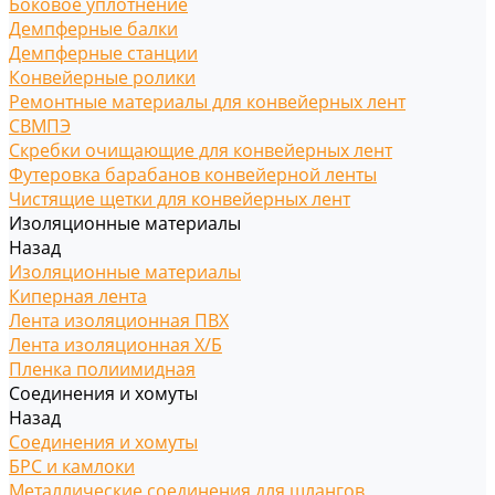
Боковое уплотнение
Демпферные балки
Демпферные станции
Конвейерные ролики
Ремонтные материалы для конвейерных лент
СВМПЭ
Скребки очищающие для конвейерных лент
Футеровка барабанов конвейерной ленты
Чистящие щетки для конвейерных лент
Изоляционные материалы
Назад
Изоляционные материалы
Киперная лента
Лента изоляционная ПВХ
Лента изоляционная Х/Б
Пленка полиимидная
Соединения и хомуты
Назад
Соединения и хомуты
БРС и камлоки
Металлические соединения для шлангов