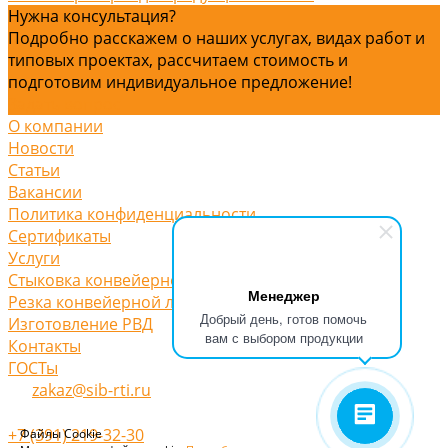
Нужна консультация?
Подробно расскажем о наших услугах, видах работ и
типовых проектах, рассчитаем стоимость и
подготовим индивидуальное предложение!
Задать вопрос
О компании
Новости
Статьи
Вакансии
Политика конфиденциальности
Сертификаты
Услуги
Стыковка конвейерной ленты
Менеджер
Резка конвейерной ленты
Добрый день, готов помочь
Изготовление РВД
вам с выбором продукции
Контакты
ГОСТы
zakaz@sib-rti.ru
+7 (391) 219-32-30
Файлы Cookie