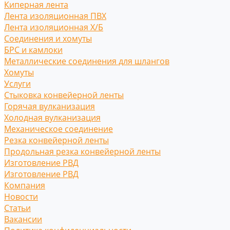
Киперная лента
Лента изоляционная ПВХ
Лента изоляционная Х/Б
Соединения и хомуты
БРС и камлоки
Металлические соединения для шлангов
Хомуты
Услуги
Стыковка конвейерной ленты
Горячая вулканизация
Холодная вулканизация
Механическое соединение
Резка конвейерной ленты
Продольная резка конвейерной ленты
Изготовление РВД
Изготовление РВД
Компания
Новости
Статьи
Вакансии