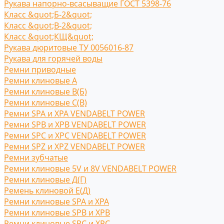
Рукава напорно-всасыващие ГОСТ 5398-76
Класс &quot;Б-2&quot;
Класс &quot;В-2&quot;
Класс &quot;КЩ&quot;
Рукава дюритовые ТУ 0056016-87
Рукава для горячей воды
Ремни приводные
Ремни клиновые A
Ремни клиновые В(Б)
Ремни клиновые С(B)
Ремни SPA и XPA VENDABELT POWER
Ремни SPB и XPB VENDABELT POWER
Ремни SPC и XPC VENDABELT POWER
Ремни SPZ и XPZ VENDABELT POWER
Ремни зубчатые
Ремни клиновые 5V и 8V VENDABELT POWER
Ремни клиновые Д(Г)
Ремень клиновой Е(Д)
Ремни клиновые SPA и XPA
Ремни клиновые SPB и XPB
Ремни клиновые SPC и XPC