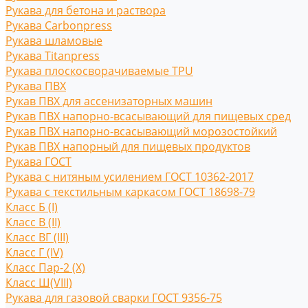
Рукава для бетона и раствора
Рукава Carbonpress
Рукава шламовые
Рукава Titanpress
Рукава плоскосворачиваемые TPU
Рукава ПВХ
Рукав ПВХ для ассенизаторных машин
Рукав ПВХ напорно-всасывающий для пищевых сред
Рукав ПВХ напорно-всасывающий морозостойкий
Рукав ПВХ напорный для пищевых продуктов
Рукава ГОСТ
Рукава с нитяным усилением ГОСТ 10362-2017
Рукава с текстильным каркасом ГОСТ 18698-79
Класс Б (I)
Класс В (II)
Класс ВГ (III)
Класс Г (IV)
Класс Пар-2 (X)
Класс Ш(VIII)
Рукава для газовой сварки ГОСТ 9356-75