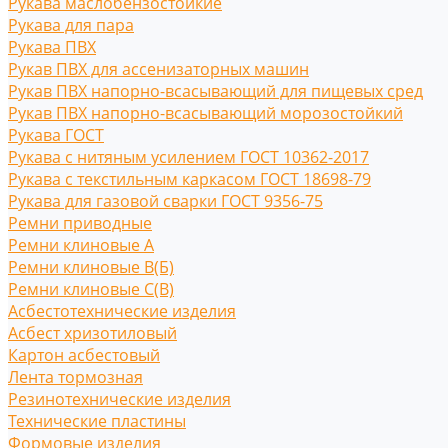
Рукава маслобензостойкие
Рукава для пара
Рукава ПВХ
Рукав ПВХ для ассенизаторных машин
Рукав ПВХ напорно-всасывающий для пищевых сред
Рукав ПВХ напорно-всасывающий морозостойкий
Рукава ГОСТ
Рукава с нитяным усилением ГОСТ 10362-2017
Рукава с текстильным каркасом ГОСТ 18698-79
Рукава для газовой сварки ГОСТ 9356-75
Ремни приводные
Ремни клиновые A
Ремни клиновые В(Б)
Ремни клиновые С(B)
Асбестотехнические изделия
Асбест хризотиловый
Картон асбестовый
Лента тормозная
Резинотехнические изделия
Технические пластины
Формовые изделия