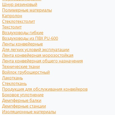
Шнур резиновый
Полимерные материалы
Капролон
Стеклотекстолит
Текстолит
Воздуховоды гибкие
Воздуховоды из ПВХ PU-600
Ленты конвейерные
Для легких условий эксплуатации
Лента конвейерная морозостойкая
Лента конвейерная общего назначения
Технические ткани
Войлок грубошерстный
Лакоткань
Стеклоткань
Продукция для обслуживания конвейеров
Боковое уплотнение
Демпферные балки
Демпферные станции
Изоляционные материалы