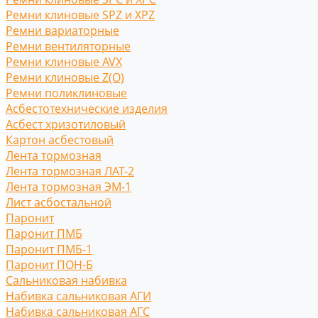
Ремни клиновые SPZ и XPZ
Ремни вариаторные
Ремни вентиляторные
Ремни клиновые AVX
Ремни клиновые Z(O)
Ремни поликлиновые
Асбестотехнические изделия
Асбест хризотиловый
Картон асбестовый
Лента тормозная
Лента тормозная ЛАТ-2
Лента тормозная ЭМ-1
Лист асбостальной
Паронит
Паронит ПМБ
Паронит ПМБ-1
Паронит ПОН-Б
Сальниковая набивка
Набивка сальниковая АГИ
Набивка сальниковая АГС