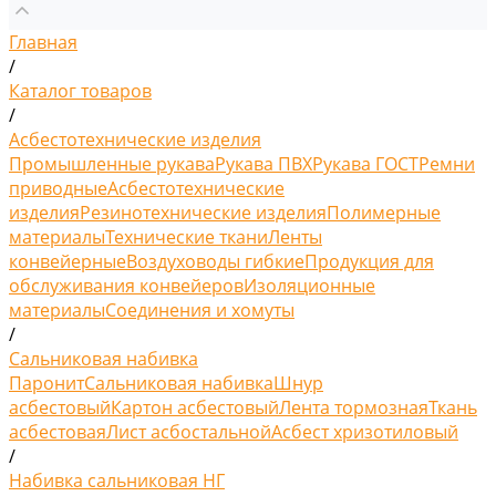
Главная
/
Каталог товаров
/
Асбестотехнические изделия
Промышленные рукава
Рукава ПВХ
Рукава ГОСТ
Ремни
приводные
Асбестотехнические
изделия
Резинотехнические изделия
Полимерные
материалы
Технические ткани
Ленты
конвейерные
Воздуховоды гибкие
Продукция для
обслуживания конвейеров
Изоляционные
материалы
Соединения и хомуты
/
Сальниковая набивка
Паронит
Сальниковая набивка
Шнур
асбестовый
Картон асбестовый
Лента тормозная
Ткань
асбестовая
Лист асбостальной
Асбест хризотиловый
/
Набивка сальниковая НГ