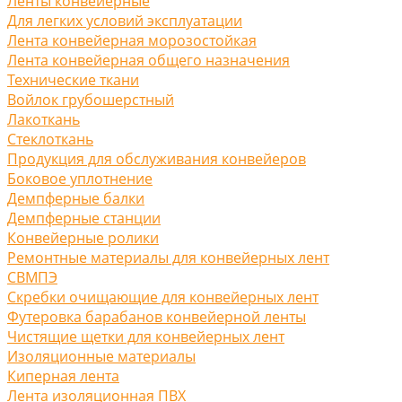
Ленты конвейерные
Для легких условий эксплуатации
Лента конвейерная морозостойкая
Лента конвейерная общего назначения
Технические ткани
Войлок грубошерстный
Лакоткань
Стеклоткань
Продукция для обслуживания конвейеров
Боковое уплотнение
Демпферные балки
Демпферные станции
Конвейерные ролики
Ремонтные материалы для конвейерных лент
СВМПЭ
Скребки очищающие для конвейерных лент
Футеровка барабанов конвейерной ленты
Чистящие щетки для конвейерных лент
Изоляционные материалы
Киперная лента
Лента изоляционная ПВХ