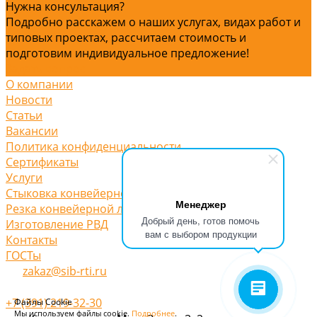
Нужна консультация?
Подробно расскажем о наших услугах, видах работ и
типовых проектах, рассчитаем стоимость и
подготовим индивидуальное предложение!
Задать вопрос
О компании
Новости
Статьи
Вакансии
Политика конфиденциальности
Сертификаты
Услуги
Стыковка конвейерной ленты
Менеджер
Резка конвейерной ленты
Добрый день, готов помочь
Изготовление РВД
вам с выбором продукции
Контакты
ГОСТы
zakaz@sib-rti.ru
+7 (391) 219-32-30
Файлы Cookie
Мы используем файлы cookie.
Подробнее
.