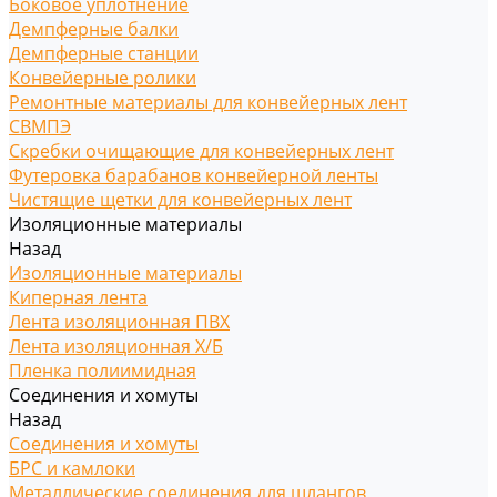
Боковое уплотнение
Демпферные балки
Демпферные станции
Конвейерные ролики
Ремонтные материалы для конвейерных лент
СВМПЭ
Скребки очищающие для конвейерных лент
Футеровка барабанов конвейерной ленты
Чистящие щетки для конвейерных лент
Изоляционные материалы
Назад
Изоляционные материалы
Киперная лента
Лента изоляционная ПВХ
Лента изоляционная Х/Б
Пленка полиимидная
Соединения и хомуты
Назад
Соединения и хомуты
БРС и камлоки
Металлические соединения для шлангов