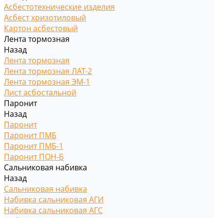
Асбестотехнические изделия
Асбест хризотиловый
Картон асбестовый
Лента тормозная
Назад
Лента тормозная
Лента тормозная ЛАТ-2
Лента тормозная ЭМ-1
Лист асбостальной
Паронит
Назад
Паронит
Паронит ПМБ
Паронит ПМБ-1
Паронит ПОН-Б
Сальниковая набивка
Назад
Сальниковая набивка
Набивка сальниковая АГИ
Набивка сальниковая АГС