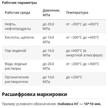
Рабочие параметры
Давление,
Рабочая среда
Температура
МПа
Нефть,
до 20,0
от −200°С до +450°С
нефтепродукты
МПа
Кислоты, щёлочи
до 16,0
от −200°С до +450°С
МПа
Пар водяной
до 16,0
до +600°С (в
МПа
инертной атмосфере)
Вода, водные
до 20,0
от −200°С до +300°С
растворы
МПа
Органические
до 10,0
до +200°С
растворители
МПа
Расшифровка маркировки
Пример условного обозначения:
Набивка НГ — 10*10 мм,