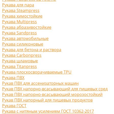
Рукава для пара
Рукава Steampress
Рукава химостойкие
Рукава Multipress
Рукава абразивостойкие
Рукава Sandpress
Рукава автомобильные
Рукава силиконовые
Рукава для бетона и раствора
Рукава Carbonpress
Рукава шламовые
Рукава Titanpress
Рукава плоскосворачиваемые TPU
Рукава ПВХ
Рукав ПВХ для ассенизаторных машин
Рукав ПВХ напорно-всасывающий для пищевых сред
Рукав ПВХ напорно-всасывающий морозостойкий
Рукав ПВХ напорный для пищевых продуктов
Рукава ГОСТ
Рукава с нитяным усилением ГОСТ 10362-2017