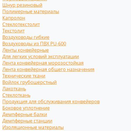
Шнур резиновый
Полимерные материалы
Капролон
Стеклотекстолит
Текстолит
Воздуховоды гибкие
Воздуховоды из ПВХ PU-600
Ленты конвейерные
Для легких условий эксплуатации
Лента конвейерная морозостойкая
Лента конвейерная общего назначения
Технические ткани
Войлок грубошерстный
Лакоткань
Стеклоткань
Продукция для обслуживания конвейеров
Боковое уплотнение
Демпферные балки
Демпферные станции
Изоляционные материалы