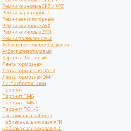
Ремни клиновые SPZ и XPZ
Ремни вариаторные
Ремни вентиляторные
Ремни клиновые AVX
Ремни клиновые Z(O)
Ремни поликлиновые
Асбестотехнические изделия
Асбест хризотиловый
Картон асбестовый
Лента тормозная
Лента тормозная ЛАТ-2
Лента тормозная ЭМ-1
Лист асбостальной
Паронит
Паронит ПМБ
Паронит ПМБ-1
Паронит ПОН-Б
Сальниковая набивка
Набивка сальниковая АГИ
Набивка сальниковая АГС