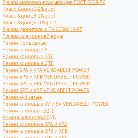
Рукава напорно-всасыващие ГОСТ 5398-76
Класс &quot;Б-2&quot;
Класс &quot;В-2&quot;
Класс &quot;КЩ&quot;
Рукава дюритовые ТУ 0056016-87
Рукава для горячей воды
Ремни приводные
Ремни клиновые A
Ремни клиновые В(Б)
Ремни клиновые С(B)
Ремни SPA и XPA VENDABELT POWER
Ремни SPB и XPB VENDABELT POWER
Ремни SPC и XPC VENDABELT POWER
Ремни SPZ и XPZ VENDABELT POWER
Ремни зубчатые
Ремни клиновые 5V и 8V VENDABELT POWER
Ремни клиновые Д(Г)
Ремень клиновой Е(Д)
Ремни клиновые SPA и XPA
Ремни клиновые SPB и XPB
Ремни клиновые SPC и XPC