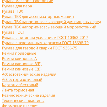
Рукава маслобензостойкие
Рукава для пара
Рукава ПВХ
Рукав ПВХ для ассенизаторных машин
Рукав ПВХ напорно-всасывающий для пищевых сред
Рукав ПВХ напорно-всасывающий морозостойкий
Рукава ГОСТ
Рукава с нитяным усилением ГОСТ 10362-2017
Рукава с текстильным каркасом ГОСТ 18698-79
Рукава для газовой сварки ГОСТ 9356-75
Ремни приводные
Ремни клиновые A
Ремни клиновые В(Б)
Ремни клиновые С(B)
Асбестотехнические изделия
Асбест хризотиловый
Картон асбестовый
Лента тормозная
Резинотехнические изделия
Технические пластины
Формовые изделия