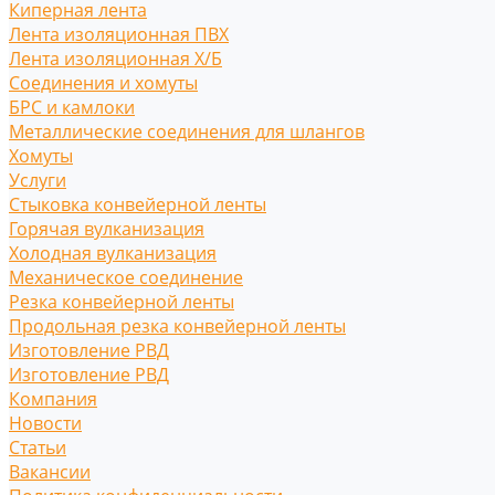
Киперная лента
Лента изоляционная ПВХ
Лента изоляционная Х/Б
Соединения и хомуты
БРС и камлоки
Металлические соединения для шлангов
Хомуты
Услуги
Стыковка конвейерной ленты
Горячая вулканизация
Холодная вулканизация
Механическое соединение
Резка конвейерной ленты
Продольная резка конвейерной ленты
Изготовление РВД
Изготовление РВД
Компания
Новости
Статьи
Вакансии