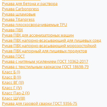
Рукава для бетона и раствора
Рукава Carbonpress
Рукава шламовые
Рукава Titanpress
Рукава плоскосворачиваемые TPU
Рукава ПВХ
Рукав ПВХ для ассенизаторных машин
Рукав ПВХ напорно-всасывающий для пищевых сред
Рукав ПВХ напорно-всасывающий морозостойкий
Рукав ПВХ напорный для пищевых продуктов
Рукава ГОСТ
Рукава с нитяным усилением ГОСТ 10362-2017
Рукава с текстильным каркасом ГОСТ 18698-79
Класс Б (I)
Класс В (II)
Класс ВГ (III)
Класс Г (IV)
Класс Пар-2 (X)
Класс Ш(VIII)
Рукава для газовой сварки ГОСТ 9356-75