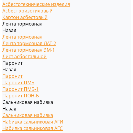
Асбестотехнические изделия
Асбест хризотиловый
Картон асбестовый
Лента тормозная
Назад
Лента тормозная
Лента тормозная ЛАТ-2
Лента тормозная ЭМ-1
Лист асбостальной
Паронит
Назад
Паронит
Паронит ПМБ
Паронит ПМБ-1
Паронит ПОН-Б
Сальниковая набивка
Назад
Сальниковая набивка
Набивка сальниковая АГИ
Набивка сальниковая АГС