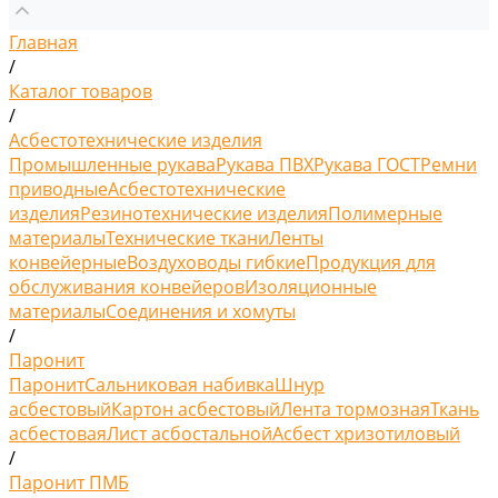
Главная
/
Каталог товаров
/
Асбестотехнические изделия
Промышленные рукава
Рукава ПВХ
Рукава ГОСТ
Ремни
приводные
Асбестотехнические
изделия
Резинотехнические изделия
Полимерные
материалы
Технические ткани
Ленты
конвейерные
Воздуховоды гибкие
Продукция для
обслуживания конвейеров
Изоляционные
материалы
Соединения и хомуты
/
Паронит
Паронит
Сальниковая набивка
Шнур
асбестовый
Картон асбестовый
Лента тормозная
Ткань
асбестовая
Лист асбостальной
Асбест хризотиловый
/
Паронит ПМБ