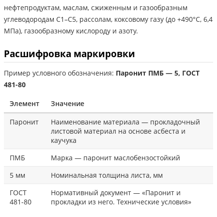
нефтепродуктам, маслам, сжиженным и газообразным
углеводородам C1–C5, рассолам, коксовому газу (до +490°С, 6,4
МПа), газообразному кислороду и азоту.
Расшифровка маркировки
Пример условного обозначения:
Паронит ПМБ — 5, ГОСТ
481-80
Элемент
Значение
Паронит
Наименование материала — прокладочный
листовой материал на основе асбеста и
каучука
ПМБ
Марка — паронит маслобензостойкий
5 мм
Номинальная толщина листа, мм
ГОСТ
Нормативный документ — «Паронит и
481-80
прокладки из него. Технические условия»