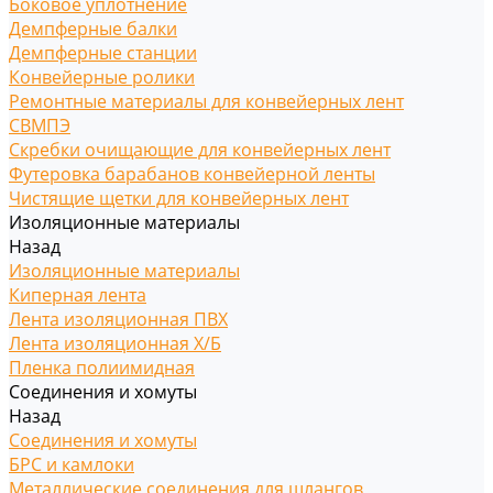
Боковое уплотнение
Демпферные балки
Демпферные станции
Конвейерные ролики
Ремонтные материалы для конвейерных лент
СВМПЭ
Скребки очищающие для конвейерных лент
Футеровка барабанов конвейерной ленты
Чистящие щетки для конвейерных лент
Изоляционные материалы
Назад
Изоляционные материалы
Киперная лента
Лента изоляционная ПВХ
Лента изоляционная Х/Б
Пленка полиимидная
Соединения и хомуты
Назад
Соединения и хомуты
БРС и камлоки
Металлические соединения для шлангов