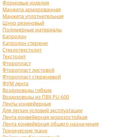
Формовые изделия
Манжета армированная
Манжета уплотнительная
Шнур резиновый
Полимерные материалы
Капролон
Капролон стержни
Стеклотекстолит
Текстолит
Фторопласт
Фторопласт листовой
Фторопласт стержневой
ФУМ лента
Воздуховоды гибкие
Воздуховоды из ПВХ PU-600
Ленты конвейерные
Для легких условий эксплуатации
Лента конвейерная морозостойкая
Лента конвейерная общего назначения
Технические ткани