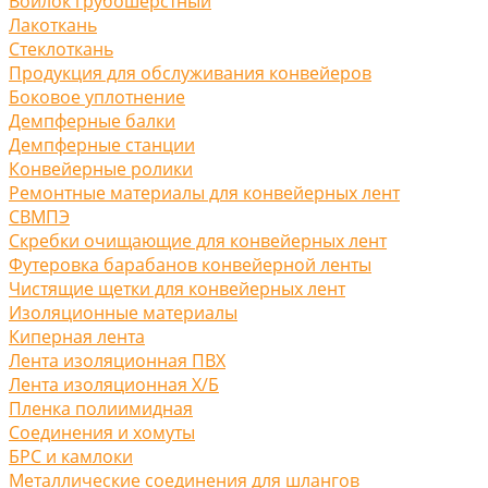
Войлок грубошерстный
Лакоткань
Стеклоткань
Продукция для обслуживания конвейеров
Боковое уплотнение
Демпферные балки
Демпферные станции
Конвейерные ролики
Ремонтные материалы для конвейерных лент
СВМПЭ
Скребки очищающие для конвейерных лент
Футеровка барабанов конвейерной ленты
Чистящие щетки для конвейерных лент
Изоляционные материалы
Киперная лента
Лента изоляционная ПВХ
Лента изоляционная Х/Б
Пленка полиимидная
Соединения и хомуты
БРС и камлоки
Металлические соединения для шлангов