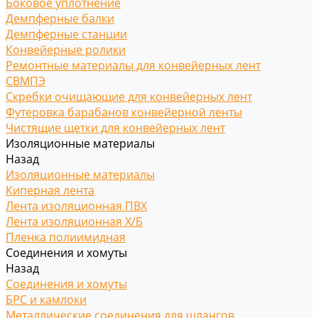
Боковое уплотнение
Демпферные балки
Демпферные станции
Конвейерные ролики
Ремонтные материалы для конвейерных лент
СВМПЭ
Скребки очищающие для конвейерных лент
Футеровка барабанов конвейерной ленты
Чистящие щетки для конвейерных лент
Изоляционные материалы
Назад
Изоляционные материалы
Киперная лента
Лента изоляционная ПВХ
Лента изоляционная Х/Б
Пленка полиимидная
Соединения и хомуты
Назад
Соединения и хомуты
БРС и камлоки
Металлические соединения для шлангов