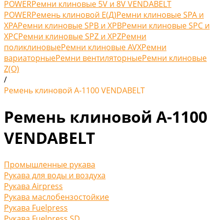
POWER
Ремни клиновые 5V и 8V VENDABELT
POWER
Ремень клиновой Е(Д)
Ремни клиновые SPA и
XPA
Ремни клиновые SPB и XPB
Ремни клиновые SPC и
XPC
Ремни клиновые SPZ и XPZ
Ремни
поликлиновые
Ремни клиновые AVX
Ремни
вариаторные
Ремни вентиляторные
Ремни клиновые
Z(O)
/
Ремень клиновой А-1100 VENDABELT
Ремень клиновой А-1100
VENDABELT
Промышленные рукава
Рукава для воды и воздуха
Рукава Airpress
Рукава маслобензостойкие
Рукава Fuelpress
Рукава Fuelpress SD