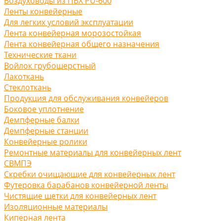
Воздуховоды из ПВХ PU-600
Ленты конвейерные
Для легких условий эксплуатации
Лента конвейерная морозостойкая
Лента конвейерная общего назначения
Технические ткани
Войлок грубошерстный
Лакоткань
Стеклоткань
Продукция для обслуживания конвейеров
Боковое уплотнение
Демпферные балки
Демпферные станции
Конвейерные ролики
Ремонтные материалы для конвейерных лент
СВМПЭ
Скребки очищающие для конвейерных лент
Футеровка барабанов конвейерной ленты
Чистящие щетки для конвейерных лент
Изоляционные материалы
Киперная лента