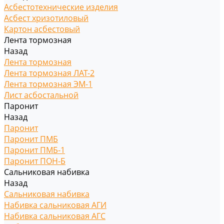
Асбестотехнические изделия
Асбест хризотиловый
Картон асбестовый
Лента тормозная
Назад
Лента тормозная
Лента тормозная ЛАТ-2
Лента тормозная ЭМ-1
Лист асбостальной
Паронит
Назад
Паронит
Паронит ПМБ
Паронит ПМБ-1
Паронит ПОН-Б
Сальниковая набивка
Назад
Сальниковая набивка
Набивка сальниковая АГИ
Набивка сальниковая АГС