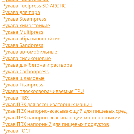
Рукава Fuelpress SD ARCTIC
Рукава для пара
Рукава Steampress
Рукава химостойкие
Рукава Multipress
Рукава абразивостойкие
Рукава Sandpress
Рукава автомобильные
Рукава силиконовые
Рукава для бетона и раствора
Рукава Carbonpress
Рукава шламовые
Рукава Titanpress
Рукава плоскосворачиваемые TPU
Рукава ПВХ
Рукав ПВХ для ассенизаторных машин
Рукав ПВХ напорно-всасывающий для пищевых сред
Рукав ПВХ напорно-всасывающий морозостойкий
Рукав ПВХ напорный для пищевых продуктов
Рукава ГОСТ