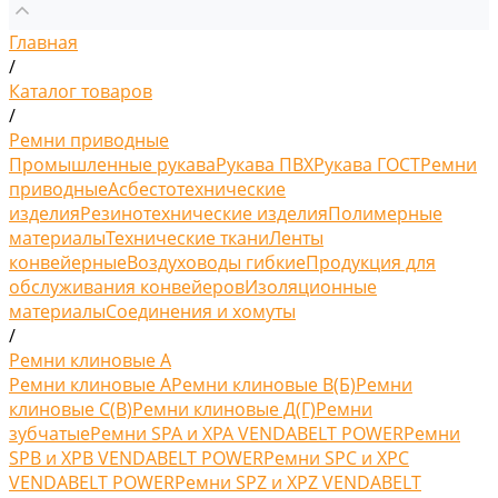
Главная
/
Каталог товаров
/
Ремни приводные
Промышленные рукава
Рукава ПВХ
Рукава ГОСТ
Ремни
приводные
Асбестотехнические
изделия
Резинотехнические изделия
Полимерные
материалы
Технические ткани
Ленты
конвейерные
Воздуховоды гибкие
Продукция для
обслуживания конвейеров
Изоляционные
материалы
Соединения и хомуты
/
Ремни клиновые A
Ремни клиновые A
Ремни клиновые В(Б)
Ремни
клиновые С(B)
Ремни клиновые Д(Г)
Ремни
зубчатые
Ремни SPA и XPA VENDABELT POWER
Ремни
SPB и XPB VENDABELT POWER
Ремни SPC и XPC
VENDABELT POWER
Ремни SPZ и XPZ VENDABELT