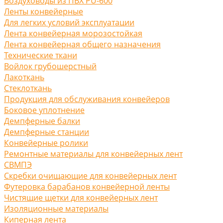
Воздуховоды из ПВХ PU-600
Ленты конвейерные
Для легких условий эксплуатации
Лента конвейерная морозостойкая
Лента конвейерная общего назначения
Технические ткани
Войлок грубошерстный
Лакоткань
Стеклоткань
Продукция для обслуживания конвейеров
Боковое уплотнение
Демпферные балки
Демпферные станции
Конвейерные ролики
Ремонтные материалы для конвейерных лент
СВМПЭ
Скребки очищающие для конвейерных лент
Футеровка барабанов конвейерной ленты
Чистящие щетки для конвейерных лент
Изоляционные материалы
Киперная лента