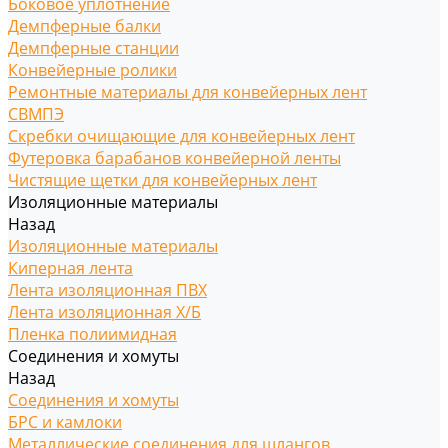
Боковое уплотнение
Демпферные балки
Демпферные станции
Конвейерные ролики
Ремонтные материалы для конвейерных лент
СВМПЭ
Скребки очищающие для конвейерных лент
Футеровка барабанов конвейерной ленты
Чистящие щетки для конвейерных лент
Изоляционные материалы
Назад
Изоляционные материалы
Киперная лента
Лента изоляционная ПВХ
Лента изоляционная Х/Б
Пленка полиимидная
Соединения и хомуты
Назад
Соединения и хомуты
БРС и камлоки
Металлические соединения для шлангов