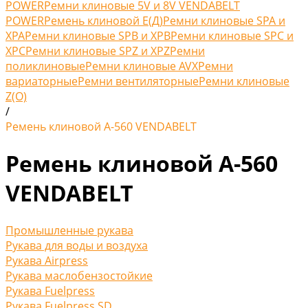
POWER
Ремни клиновые 5V и 8V VENDABELT
POWER
Ремень клиновой Е(Д)
Ремни клиновые SPA и
XPA
Ремни клиновые SPB и XPB
Ремни клиновые SPC и
XPC
Ремни клиновые SPZ и XPZ
Ремни
поликлиновые
Ремни клиновые AVX
Ремни
вариаторные
Ремни вентиляторные
Ремни клиновые
Z(O)
/
Ремень клиновой А-560 VENDABELT
Ремень клиновой А-560
VENDABELT
Промышленные рукава
Рукава для воды и воздуха
Рукава Airpress
Рукава маслобензостойкие
Рукава Fuelpress
Рукава Fuelpress SD