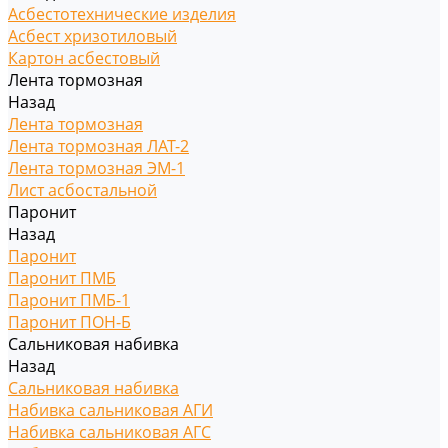
Асбестотехнические изделия
Асбест хризотиловый
Картон асбестовый
Лента тормозная
Назад
Лента тормозная
Лента тормозная ЛАТ-2
Лента тормозная ЭМ-1
Лист асбостальной
Паронит
Назад
Паронит
Паронит ПМБ
Паронит ПМБ-1
Паронит ПОН-Б
Сальниковая набивка
Назад
Сальниковая набивка
Набивка сальниковая АГИ
Набивка сальниковая АГС