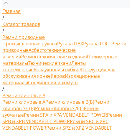
Главная
/
Каталог товаров
/
Ремни приводные
Промышленные рукава
Рукава ПВХ
Рукава ГОСТ
Ремни
приводные
Асбестотехнические
изделия
Резинотехнические изделия
Полимерные
материалы
Технические ткани
Ленты
конвейерные
Воздуховоды гибкие
Продукция для
обслуживания конвейеров
Изоляционные
материалы
Соединения и хомуты
/
Ремни клиновые A
Ремни клиновые A
Ремни клиновые В(Б)
Ремни
клиновые С(B)
Ремни клиновые Д(Г)
Ремни
зубчатые
Ремни SPA и XPA VENDABELT POWER
Ремни
SPB и XPB VENDABELT POWER
Ремни SPC и XPC
VENDABELT POWER
Ремни SPZ и XPZ VENDABELT