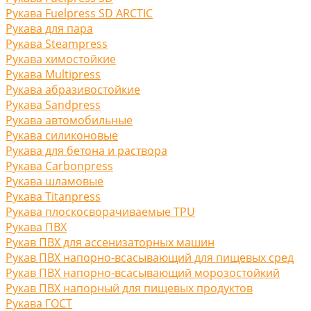
Рукава Fuelpress SD ARCTIC
Рукава для пара
Рукава Steampress
Рукава химостойкие
Рукава Multipress
Рукава абразивостойкие
Рукава Sandpress
Рукава автомобильные
Рукава силиконовые
Рукава для бетона и раствора
Рукава Carbonpress
Рукава шламовые
Рукава Titanpress
Рукава плоскосворачиваемые TPU
Рукава ПВХ
Рукав ПВХ для ассенизаторных машин
Рукав ПВХ напорно-всасывающий для пищевых сред
Рукав ПВХ напорно-всасывающий морозостойкий
Рукав ПВХ напорный для пищевых продуктов
Рукава ГОСТ