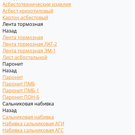
Асбестотехнические изделия
Асбест хризотиловый
Картон асбестовый
Лента тормозная
Назад
Лента тормозная
Лента тормозная ЛАТ-2
Лента тормозная ЭМ-1
Лист асбостальной
Паронит
Назад
Паронит
Паронит ПМБ
Паронит ПМБ-1
Паронит ПОН-Б
Сальниковая набивка
Назад
Сальниковая набивка
Набивка сальниковая АГИ
Набивка сальниковая АГС