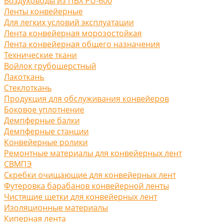
Воздуховоды из ПВХ PU-600
Ленты конвейерные
Для легких условий эксплуатации
Лента конвейерная морозостойкая
Лента конвейерная общего назначения
Технические ткани
Войлок грубошерстный
Лакоткань
Стеклоткань
Продукция для обслуживания конвейеров
Боковое уплотнение
Демпферные балки
Демпферные станции
Конвейерные ролики
Ремонтные материалы для конвейерных лент
СВМПЭ
Скребки очищающие для конвейерных лент
Футеровка барабанов конвейерной ленты
Чистящие щетки для конвейерных лент
Изоляционные материалы
Киперная лента