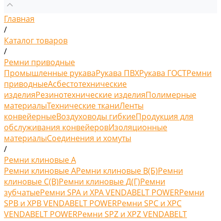
Главная
/
Каталог товаров
/
Ремни приводные
Промышленные рукава
Рукава ПВХ
Рукава ГОСТ
Ремни
приводные
Асбестотехнические
изделия
Резинотехнические изделия
Полимерные
материалы
Технические ткани
Ленты
конвейерные
Воздуховоды гибкие
Продукция для
обслуживания конвейеров
Изоляционные
материалы
Соединения и хомуты
/
Ремни клиновые A
Ремни клиновые A
Ремни клиновые В(Б)
Ремни
клиновые С(B)
Ремни клиновые Д(Г)
Ремни
зубчатые
Ремни SPA и XPA VENDABELT POWER
Ремни
SPB и XPB VENDABELT POWER
Ремни SPC и XPC
VENDABELT POWER
Ремни SPZ и XPZ VENDABELT