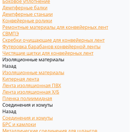
Боковое уплотнение
Демпферные балки
Демпферные станции
Конвейерные ролики
Ремонтные материалы для конвейерных лент
СВМПЭ
Скребки очищающие для конвейерных лент
Футеровка барабанов конвейерной ленты
Чистящие щетки для конвейерных лент
Изоляционные материалы
Назад
Изоляционные материалы
Киперная лента
Лента изоляционная ПВХ
Лента изоляционная Х/Б
Пленка полиимидная
Соединения и хомуты
Назад
Соединения и хомуты
БРС и камлоки
Металлические соединения для шлангов