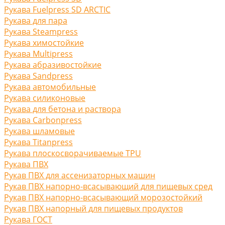
Рукава Fuelpress SD ARCTIC
Рукава для пара
Рукава Steampress
Рукава химостойкие
Рукава Multipress
Рукава абразивостойкие
Рукава Sandpress
Рукава автомобильные
Рукава силиконовые
Рукава для бетона и раствора
Рукава Carbonpress
Рукава шламовые
Рукава Titanpress
Рукава плоскосворачиваемые TPU
Рукава ПВХ
Рукав ПВХ для ассенизаторных машин
Рукав ПВХ напорно-всасывающий для пищевых сред
Рукав ПВХ напорно-всасывающий морозостойкий
Рукав ПВХ напорный для пищевых продуктов
Рукава ГОСТ