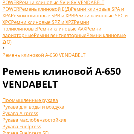
POWER
Ремни клиновые 5V и 8V VENDABELT
POWER
Ремень клиновой Е(Д)
Ремни клиновые SPA и
XPA
Ремни клиновые SPB и XPB
Ремни клиновые SPC и
XPC
Ремни клиновые SPZ и XPZ
Ремни
поликлиновые
Ремни клиновые AVX
Ремни
вариаторные
Ремни вентиляторные
Ремни клиновые
Z(O)
/
Ремень клиновой А-650 VENDABELT
Ремень клиновой А-650
VENDABELT
Промышленные рукава
Рукава для воды и воздуха
Рукава Airpress
Рукава маслобензостойкие
Рукава Fuelpress
Рукава Fuelpress SD