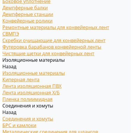
Боковое уплотнение
Демпферные балки
Демпферные станции
Конвейерные ролики
Ремонтные материалы для конвейерных лент
СВМПЭ
Скребки очищающие для конвейерных лент
Футеровка барабанов конвейерной ленты
Чистящие щетки для конвейерных лент
Изоляционные материалы
Назад
Изоляционные материалы
Киперная лента
Лента изоляционная ПВХ
Лента изоляционная Х/Б
Пленка полиимидная
Соединения и хомуты
Назад
Соединения и хомуты
БРС и камлоки
Металлические соединения для шлангов