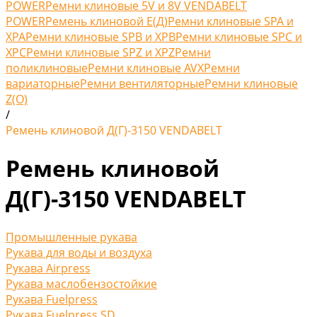
POWER
Ремни клиновые 5V и 8V VENDABELT
POWER
Ремень клиновой Е(Д)
Ремни клиновые SPA и
XPA
Ремни клиновые SPB и XPB
Ремни клиновые SPC и
XPC
Ремни клиновые SPZ и XPZ
Ремни
поликлиновые
Ремни клиновые AVX
Ремни
вариаторные
Ремни вентиляторные
Ремни клиновые
Z(O)
/
Ремень клиновой Д(Г)-3150 VENDABELT
Ремень клиновой
Д(Г)-3150 VENDABELT
Промышленные рукава
Рукава для воды и воздуха
Рукава Airpress
Рукава маслобензостойкие
Рукава Fuelpress
Рукава Fuelpress SD