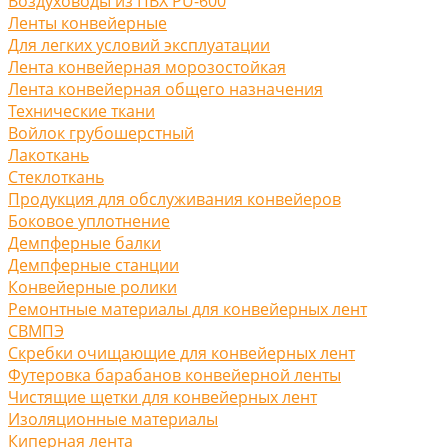
Воздуховоды из ПВХ PU-600
Ленты конвейерные
Для легких условий эксплуатации
Лента конвейерная морозостойкая
Лента конвейерная общего назначения
Технические ткани
Войлок грубошерстный
Лакоткань
Стеклоткань
Продукция для обслуживания конвейеров
Боковое уплотнение
Демпферные балки
Демпферные станции
Конвейерные ролики
Ремонтные материалы для конвейерных лент
СВМПЭ
Скребки очищающие для конвейерных лент
Футеровка барабанов конвейерной ленты
Чистящие щетки для конвейерных лент
Изоляционные материалы
Киперная лента