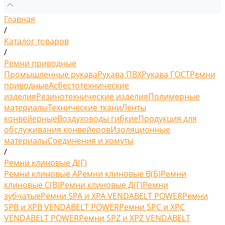
Главная
/
Каталог товаров
/
Ремни приводные
Промышленные рукава
Рукава ПВХ
Рукава ГОСТ
Ремни
приводные
Асбестотехнические
изделия
Резинотехнические изделия
Полимерные
материалы
Технические ткани
Ленты
конвейерные
Воздуховоды гибкие
Продукция для
обслуживания конвейеров
Изоляционные
материалы
Соединения и хомуты
/
Ремни клиновые Д(Г)
Ремни клиновые A
Ремни клиновые В(Б)
Ремни
клиновые С(B)
Ремни клиновые Д(Г)
Ремни
зубчатые
Ремни SPA и XPA VENDABELT POWER
Ремни
SPB и XPB VENDABELT POWER
Ремни SPC и XPC
VENDABELT POWER
Ремни SPZ и XPZ VENDABELT