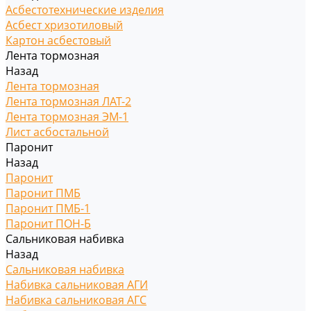
Асбестотехнические изделия
Асбест хризотиловый
Картон асбестовый
Лента тормозная
Назад
Лента тормозная
Лента тормозная ЛАТ-2
Лента тормозная ЭМ-1
Лист асбостальной
Паронит
Назад
Паронит
Паронит ПМБ
Паронит ПМБ-1
Паронит ПОН-Б
Сальниковая набивка
Назад
Сальниковая набивка
Набивка сальниковая АГИ
Набивка сальниковая АГС