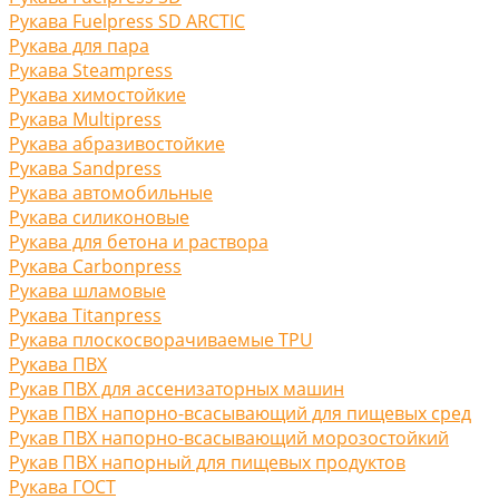
Рукава Fuelpress SD ARCTIC
Рукава для пара
Рукава Steampress
Рукава химостойкие
Рукава Multipress
Рукава абразивостойкие
Рукава Sandpress
Рукава автомобильные
Рукава силиконовые
Рукава для бетона и раствора
Рукава Carbonpress
Рукава шламовые
Рукава Titanpress
Рукава плоскосворачиваемые TPU
Рукава ПВХ
Рукав ПВХ для ассенизаторных машин
Рукав ПВХ напорно-всасывающий для пищевых сред
Рукав ПВХ напорно-всасывающий морозостойкий
Рукав ПВХ напорный для пищевых продуктов
Рукава ГОСТ