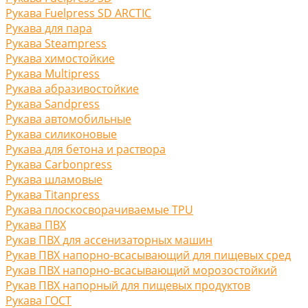
Рукава Fuelpress SD ARCTIC
Рукава для пара
Рукава Steampress
Рукава химостойкие
Рукава Multipress
Рукава абразивостойкие
Рукава Sandpress
Рукава автомобильные
Рукава силиконовые
Рукава для бетона и раствора
Рукава Carbonpress
Рукава шламовые
Рукава Titanpress
Рукава плоскосворачиваемые TPU
Рукава ПВХ
Рукав ПВХ для ассенизаторных машин
Рукав ПВХ напорно-всасывающий для пищевых сред
Рукав ПВХ напорно-всасывающий морозостойкий
Рукав ПВХ напорный для пищевых продуктов
Рукава ГОСТ