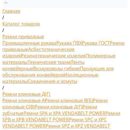
Главная
/
Каталог товаров
/
Ремни приводные
Промышленные рукава
Рукава ПВХ
Рукава ГОСТ
Ремни
приводные
Асбестотехнические
изделия
Резинотехнические изделия
Полимерные
материалы
Технические ткани
Ленты
конвейерные
Воздуховоды гибкие
Продукция для
обслуживания конвейеров
Изоляционные
материалы
Соединения и хомуты
/
Ремни клиновые Д(Г)
Ремни клиновые A
Ремни клиновые В(Б)
Ремни
клиновые С(B)
Ремни клиновые Д(Г)
Ремни
зубчатые
Ремни SPA и XPA VENDABELT POWER
Ремни
SPB и XPB VENDABELT POWER
Ремни SPC и XPC
VENDABELT POWER
Ремни SPZ и XPZ VENDABELT