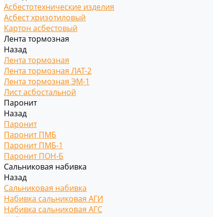
Асбестотехнические изделия
Асбест хризотиловый
Картон асбестовый
Лента тормозная
Назад
Лента тормозная
Лента тормозная ЛАТ-2
Лента тормозная ЭМ-1
Лист асбостальной
Паронит
Назад
Паронит
Паронит ПМБ
Паронит ПМБ-1
Паронит ПОН-Б
Сальниковая набивка
Назад
Сальниковая набивка
Набивка сальниковая АГИ
Набивка сальниковая АГС