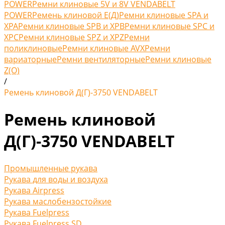
POWER
Ремни клиновые 5V и 8V VENDABELT
POWER
Ремень клиновой Е(Д)
Ремни клиновые SPA и
XPA
Ремни клиновые SPB и XPB
Ремни клиновые SPC и
XPC
Ремни клиновые SPZ и XPZ
Ремни
поликлиновые
Ремни клиновые AVX
Ремни
вариаторные
Ремни вентиляторные
Ремни клиновые
Z(O)
/
Ремень клиновой Д(Г)-3750 VENDABELT
Ремень клиновой
Д(Г)-3750 VENDABELT
Промышленные рукава
Рукава для воды и воздуха
Рукава Airpress
Рукава маслобензостойкие
Рукава Fuelpress
Рукава Fuelpress SD