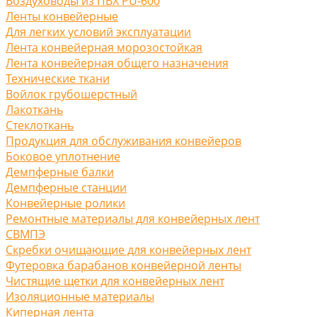
Воздуховоды из ПВХ PU-600
Ленты конвейерные
Для легких условий эксплуатации
Лента конвейерная морозостойкая
Лента конвейерная общего назначения
Технические ткани
Войлок грубошерстный
Лакоткань
Стеклоткань
Продукция для обслуживания конвейеров
Боковое уплотнение
Демпферные балки
Демпферные станции
Конвейерные ролики
Ремонтные материалы для конвейерных лент
СВМПЭ
Скребки очищающие для конвейерных лент
Футеровка барабанов конвейерной ленты
Чистящие щетки для конвейерных лент
Изоляционные материалы
Киперная лента