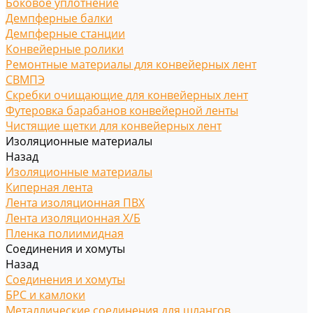
Боковое уплотнение
Демпферные балки
Демпферные станции
Конвейерные ролики
Ремонтные материалы для конвейерных лент
СВМПЭ
Скребки очищающие для конвейерных лент
Футеровка барабанов конвейерной ленты
Чистящие щетки для конвейерных лент
Изоляционные материалы
Назад
Изоляционные материалы
Киперная лента
Лента изоляционная ПВХ
Лента изоляционная Х/Б
Пленка полиимидная
Соединения и хомуты
Назад
Соединения и хомуты
БРС и камлоки
Металлические соединения для шлангов