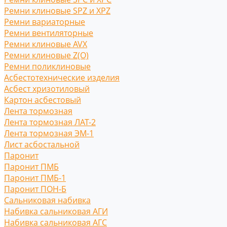
Ремни клиновые SPZ и XPZ
Ремни вариаторные
Ремни вентиляторные
Ремни клиновые AVX
Ремни клиновые Z(O)
Ремни поликлиновые
Асбестотехнические изделия
Асбест хризотиловый
Картон асбестовый
Лента тормозная
Лента тормозная ЛАТ-2
Лента тормозная ЭМ-1
Лист асбостальной
Паронит
Паронит ПМБ
Паронит ПМБ-1
Паронит ПОН-Б
Сальниковая набивка
Набивка сальниковая АГИ
Набивка сальниковая АГС