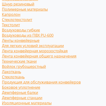
Шнур резиновый
Полимерные материалы
Капролон
Стеклотекстолит
Текстолит
Воздуховоды гибкие
Воздуховоды из ПВХ PU-600
Ленты конвейерные
Для легких условий эксплуатации
Лента конвейерная морозостойкая
Лента конвейерная общего назначения
Технические ткани
Войлок грубошерстный
Лакоткань
Стеклоткань
Продукция для обслуживания конвейеров
Боковое уплотнение
Демпферные балки
Демпферные станции
Изоляционные материалы