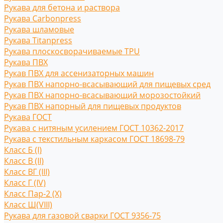
Рукава для бетона и раствора
Рукава Carbonpress
Рукава шламовые
Рукава Titanpress
Рукава плоскосворачиваемые TPU
Рукава ПВХ
Рукав ПВХ для ассенизаторных машин
Рукав ПВХ напорно-всасывающий для пищевых сред
Рукав ПВХ напорно-всасывающий морозостойкий
Рукав ПВХ напорный для пищевых продуктов
Рукава ГОСТ
Рукава с нитяным усилением ГОСТ 10362-2017
Рукава с текстильным каркасом ГОСТ 18698-79
Класс Б (I)
Класс В (II)
Класс ВГ (III)
Класс Г (IV)
Класс Пар-2 (X)
Класс Ш(VIII)
Рукава для газовой сварки ГОСТ 9356-75