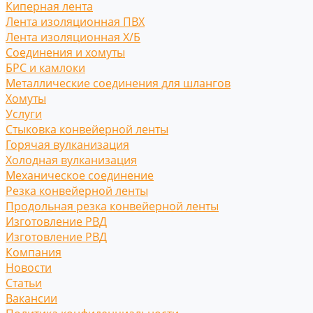
Киперная лента
Лента изоляционная ПВХ
Лента изоляционная Х/Б
Соединения и хомуты
БРС и камлоки
Металлические соединения для шлангов
Хомуты
Услуги
Стыковка конвейерной ленты
Горячая вулканизация
Холодная вулканизация
Механическое соединение
Резка конвейерной ленты
Продольная резка конвейерной ленты
Изготовление РВД
Изготовление РВД
Компания
Новости
Статьи
Вакансии