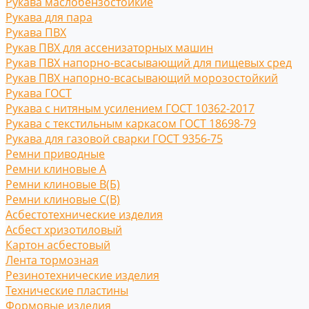
Рукава маслобензостойкие
Рукава для пара
Рукава ПВХ
Рукав ПВХ для ассенизаторных машин
Рукав ПВХ напорно-всасывающий для пищевых сред
Рукав ПВХ напорно-всасывающий морозостойкий
Рукава ГОСТ
Рукава с нитяным усилением ГОСТ 10362-2017
Рукава с текстильным каркасом ГОСТ 18698-79
Рукава для газовой сварки ГОСТ 9356-75
Ремни приводные
Ремни клиновые A
Ремни клиновые В(Б)
Ремни клиновые С(B)
Асбестотехнические изделия
Асбест хризотиловый
Картон асбестовый
Лента тормозная
Резинотехнические изделия
Технические пластины
Формовые изделия