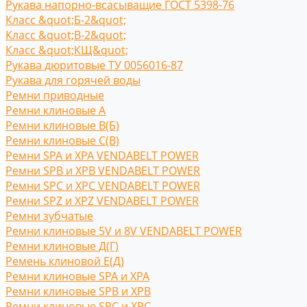
Рукава напорно-всасыващие ГОСТ 5398-76
Класс &quot;Б-2&quot;
Класс &quot;В-2&quot;
Класс &quot;КЩ&quot;
Рукава дюритовые ТУ 0056016-87
Рукава для горячей воды
Ремни приводные
Ремни клиновые A
Ремни клиновые В(Б)
Ремни клиновые С(B)
Ремни SPA и XPA VENDABELT POWER
Ремни SPB и XPB VENDABELT POWER
Ремни SPC и XPC VENDABELT POWER
Ремни SPZ и XPZ VENDABELT POWER
Ремни зубчатые
Ремни клиновые 5V и 8V VENDABELT POWER
Ремни клиновые Д(Г)
Ремень клиновой Е(Д)
Ремни клиновые SPA и XPA
Ремни клиновые SPB и XPB
Ремни клиновые SPC и XPC