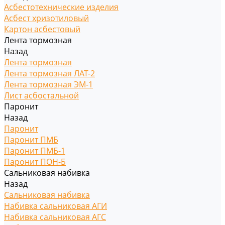
Асбестотехнические изделия
Асбест хризотиловый
Картон асбестовый
Лента тормозная
Назад
Лента тормозная
Лента тормозная ЛАТ-2
Лента тормозная ЭМ-1
Лист асбостальной
Паронит
Назад
Паронит
Паронит ПМБ
Паронит ПМБ-1
Паронит ПОН-Б
Сальниковая набивка
Назад
Сальниковая набивка
Набивка сальниковая АГИ
Набивка сальниковая АГС