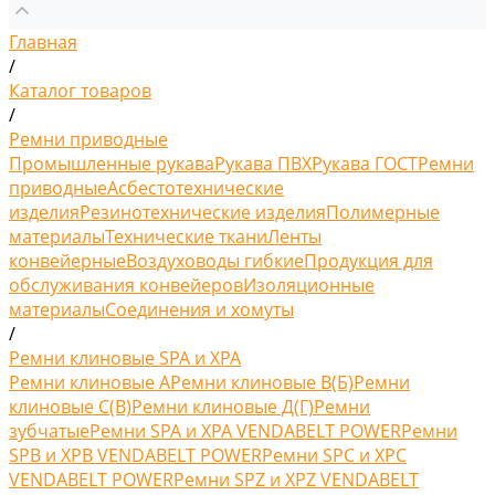
Главная
/
Каталог товаров
/
Ремни приводные
Промышленные рукава
Рукава ПВХ
Рукава ГОСТ
Ремни
приводные
Асбестотехнические
изделия
Резинотехнические изделия
Полимерные
материалы
Технические ткани
Ленты
конвейерные
Воздуховоды гибкие
Продукция для
обслуживания конвейеров
Изоляционные
материалы
Соединения и хомуты
/
Ремни клиновые SPA и XPA
Ремни клиновые A
Ремни клиновые В(Б)
Ремни
клиновые С(B)
Ремни клиновые Д(Г)
Ремни
зубчатые
Ремни SPA и XPA VENDABELT POWER
Ремни
SPB и XPB VENDABELT POWER
Ремни SPC и XPC
VENDABELT POWER
Ремни SPZ и XPZ VENDABELT