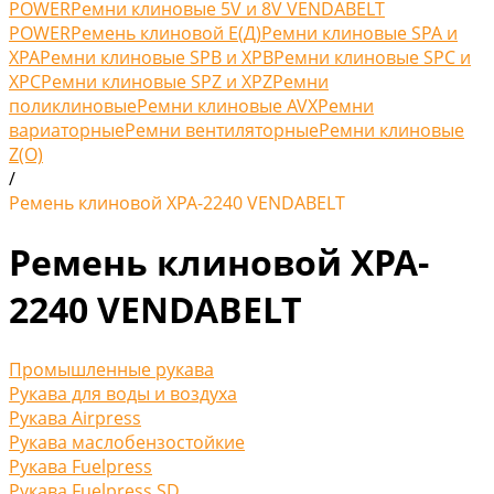
POWER
Ремни клиновые 5V и 8V VENDABELT
POWER
Ремень клиновой Е(Д)
Ремни клиновые SPA и
XPA
Ремни клиновые SPB и XPB
Ремни клиновые SPC и
XPC
Ремни клиновые SPZ и XPZ
Ремни
поликлиновые
Ремни клиновые AVX
Ремни
вариаторные
Ремни вентиляторные
Ремни клиновые
Z(O)
/
Ремень клиновой XPA-2240 VENDABELT
Ремень клиновой XPA-
2240 VENDABELT
Промышленные рукава
Рукава для воды и воздуха
Рукава Airpress
Рукава маслобензостойкие
Рукава Fuelpress
Рукава Fuelpress SD