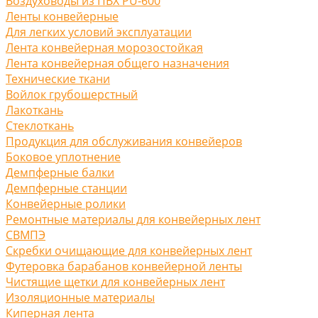
Воздуховоды из ПВХ PU-600
Ленты конвейерные
Для легких условий эксплуатации
Лента конвейерная морозостойкая
Лента конвейерная общего назначения
Технические ткани
Войлок грубошерстный
Лакоткань
Стеклоткань
Продукция для обслуживания конвейеров
Боковое уплотнение
Демпферные балки
Демпферные станции
Конвейерные ролики
Ремонтные материалы для конвейерных лент
СВМПЭ
Скребки очищающие для конвейерных лент
Футеровка барабанов конвейерной ленты
Чистящие щетки для конвейерных лент
Изоляционные материалы
Киперная лента