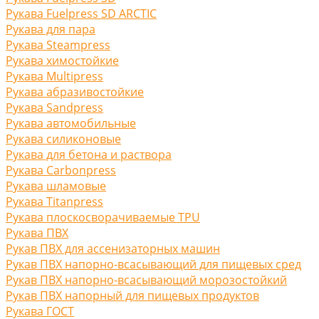
Рукава Fuelpress SD ARCTIC
Рукава для пара
Рукава Steampress
Рукава химостойкие
Рукава Multipress
Рукава абразивостойкие
Рукава Sandpress
Рукава автомобильные
Рукава силиконовые
Рукава для бетона и раствора
Рукава Carbonpress
Рукава шламовые
Рукава Titanpress
Рукава плоскосворачиваемые TPU
Рукава ПВХ
Рукав ПВХ для ассенизаторных машин
Рукав ПВХ напорно-всасывающий для пищевых сред
Рукав ПВХ напорно-всасывающий морозостойкий
Рукав ПВХ напорный для пищевых продуктов
Рукава ГОСТ