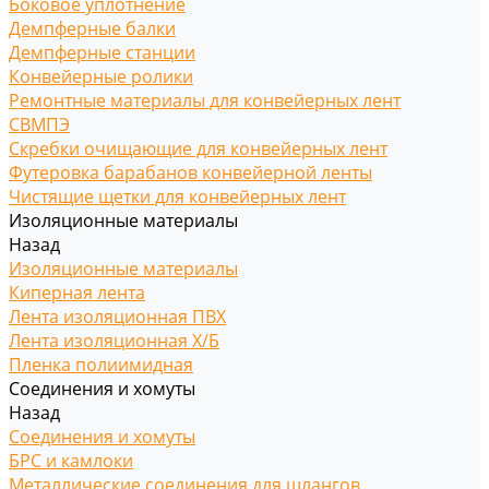
Боковое уплотнение
Демпферные балки
Демпферные станции
Конвейерные ролики
Ремонтные материалы для конвейерных лент
СВМПЭ
Скребки очищающие для конвейерных лент
Футеровка барабанов конвейерной ленты
Чистящие щетки для конвейерных лент
Изоляционные материалы
Назад
Изоляционные материалы
Киперная лента
Лента изоляционная ПВХ
Лента изоляционная Х/Б
Пленка полиимидная
Соединения и хомуты
Назад
Соединения и хомуты
БРС и камлоки
Металлические соединения для шлангов