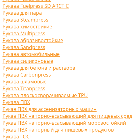
Рукава Fuelpress SD ARCTIC
Рукава для пара
Рукава Steampress
Рукава химостойкие
Рукава Multipress
Рукава абразивостойкие
Рукава Sandpress
Рукава автомобильные
Рукава силиконовые
Рукава для бетона и раствора
Рукава Carbonpress
Рукава шламовые
Рукава Titanpress
Рукава плоскосворачиваемые TPU
Рукава ПВХ
Рукав ПВХ для ассенизаторных машин
Рукав ПВХ напорно-всасывающий для пищевых сред
Рукав ПВХ напорно-всасывающий морозостойкий
Рукав ПВХ напорный для пищевых продуктов
Рукава ГОСТ