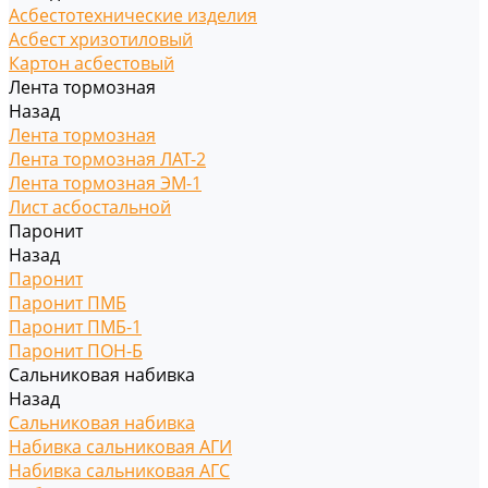
Асбестотехнические изделия
Асбест хризотиловый
Картон асбестовый
Лента тормозная
Назад
Лента тормозная
Лента тормозная ЛАТ-2
Лента тормозная ЭМ-1
Лист асбостальной
Паронит
Назад
Паронит
Паронит ПМБ
Паронит ПМБ-1
Паронит ПОН-Б
Сальниковая набивка
Назад
Сальниковая набивка
Набивка сальниковая АГИ
Набивка сальниковая АГС