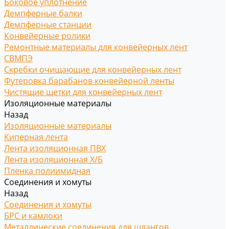
Боковое уплотнение
Демпферные балки
Демпферные станции
Конвейерные ролики
Ремонтные материалы для конвейерных лент
СВМПЭ
Скребки очищающие для конвейерных лент
Футеровка барабанов конвейерной ленты
Чистящие щетки для конвейерных лент
Изоляционные материалы
Назад
Изоляционные материалы
Киперная лента
Лента изоляционная ПВХ
Лента изоляционная Х/Б
Пленка полиимидная
Соединения и хомуты
Назад
Соединения и хомуты
БРС и камлоки
Металлические соединения для шлангов