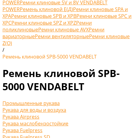
POWER
Ремни клиновые 5V и 8V VENDABELT
POWER
Ремень клиновой Е(Д)
Ремни клиновые SPA и
XPA
Ремни клиновые SPB и XPB
Ремни клиновые SPC и
XPC
Ремни клиновые SPZ и XPZ
Ремни
поликлиновые
Ремни клиновые AVX
Ремни
вариаторные
Ремни вентиляторные
Ремни клиновые
Z(O)
/
Ремень клиновой SPB-5000 VENDABELT
Ремень клиновой SPB-
5000 VENDABELT
Промышленные рукава
Рукава для воды и воздуха
Рукава Airpress
Рукава маслобензостойкие
Рукава Fuelpress
Рукава Fuelpress SD