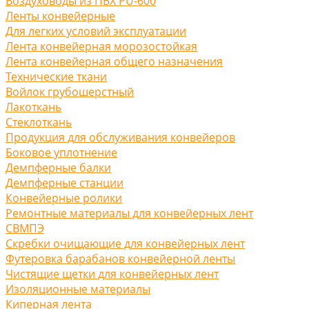
Воздуховоды из ПВХ PU-600
Ленты конвейерные
Для легких условий эксплуатации
Лента конвейерная морозостойкая
Лента конвейерная общего назначения
Технические ткани
Войлок грубошерстный
Лакоткань
Стеклоткань
Продукция для обслуживания конвейеров
Боковое уплотнение
Демпферные балки
Демпферные станции
Конвейерные ролики
Ремонтные материалы для конвейерных лент
СВМПЭ
Скребки очищающие для конвейерных лент
Футеровка барабанов конвейерной ленты
Чистящие щетки для конвейерных лент
Изоляционные материалы
Киперная лента