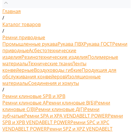
Главная
/
Каталог товаров
/
Ремни приводные
Промышленные рукава
Рукава ПВХ
Рукава ГОСТ
Ремни
приводные
Асбестотехнические
изделия
Резинотехнические изделия
Полимерные
материалы
Технические ткани
Ленты
конвейерные
Воздуховоды гибкие
Продукция для
обслуживания конвейеров
Изоляционные
материалы
Соединения и хомуты
/
Ремни клиновые SPB и XPB
Ремни клиновые A
Ремни клиновые В(Б)
Ремни
клиновые С(B)
Ремни клиновые Д(Г)
Ремни
зубчатые
Ремни SPA и XPA VENDABELT POWER
Ремни
SPB и XPB VENDABELT POWER
Ремни SPC и XPC
VENDABELT POWER
Ремни SPZ и XPZ VENDABELT