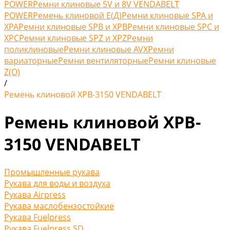
POWER
Ремни клиновые 5V и 8V VENDABELT
POWER
Ремень клиновой Е(Д)
Ремни клиновые SPA и
XPA
Ремни клиновые SPB и XPB
Ремни клиновые SPC и
XPC
Ремни клиновые SPZ и XPZ
Ремни
поликлиновые
Ремни клиновые AVX
Ремни
вариаторные
Ремни вентиляторные
Ремни клиновые
Z(O)
/
Ремень клиновой XPB-3150 VENDABELT
Ремень клиновой XPB-
3150 VENDABELT
Промышленные рукава
Рукава для воды и воздуха
Рукава Airpress
Рукава маслобензостойкие
Рукава Fuelpress
Рукава Fuelpress SD