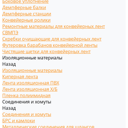
Боковое уплотнение
Демпферные балки
Демпферные станции
Конвейерные ролики
Ремонтные материалы для конвейерных лент
СВМПЭ
Скребки очищающие для конвейерных лент
Футеровка барабанов конвейерной ленты
Чистящие щетки для конвейерных лент
Изоляционные материалы
Назад
Изоляционные материалы
Киперная лента
Лента изоляционная ПВХ
Лента изоляционная Х/Б
Пленка полиимидная
Соединения и хомуты
Назад
Соединения и хомуты
БРС и камлоки
Металлические соединения для шлангов