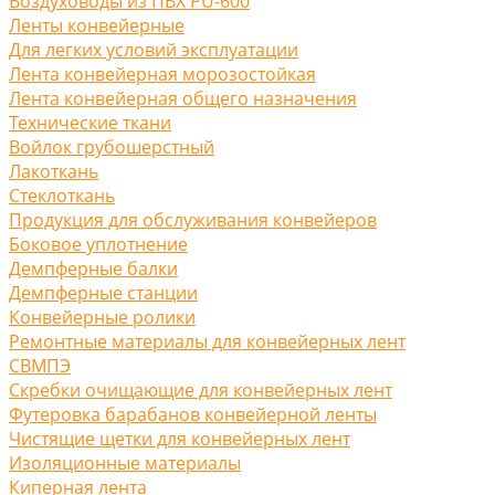
Воздуховоды из ПВХ PU-600
Ленты конвейерные
Для легких условий эксплуатации
Лента конвейерная морозостойкая
Лента конвейерная общего назначения
Технические ткани
Войлок грубошерстный
Лакоткань
Стеклоткань
Продукция для обслуживания конвейеров
Боковое уплотнение
Демпферные балки
Демпферные станции
Конвейерные ролики
Ремонтные материалы для конвейерных лент
СВМПЭ
Скребки очищающие для конвейерных лент
Футеровка барабанов конвейерной ленты
Чистящие щетки для конвейерных лент
Изоляционные материалы
Киперная лента