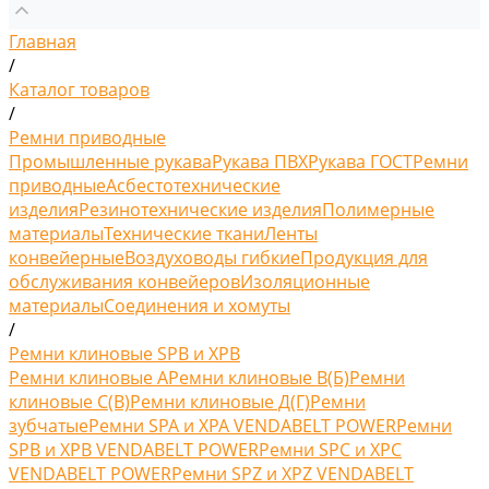
Главная
/
Каталог товаров
/
Ремни приводные
Промышленные рукава
Рукава ПВХ
Рукава ГОСТ
Ремни
приводные
Асбестотехнические
изделия
Резинотехнические изделия
Полимерные
материалы
Технические ткани
Ленты
конвейерные
Воздуховоды гибкие
Продукция для
обслуживания конвейеров
Изоляционные
материалы
Соединения и хомуты
/
Ремни клиновые SPB и XPB
Ремни клиновые A
Ремни клиновые В(Б)
Ремни
клиновые С(B)
Ремни клиновые Д(Г)
Ремни
зубчатые
Ремни SPA и XPA VENDABELT POWER
Ремни
SPB и XPB VENDABELT POWER
Ремни SPC и XPC
VENDABELT POWER
Ремни SPZ и XPZ VENDABELT