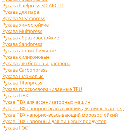
Рукава Fuelpress SD ARCTIC
Рукава для пара
Рукава Steampress
Рукава химостойкие
Рукава Multipress
Рукава абразивостойкие
Рукава Sandpress
Рукава автомобильные
Рукава силиконовые
Рукава для бетона и раствора
Рукава Carbonpress
Рукава шламовые
Рукава Titanpress
Рукава плоскосворачиваемые TPU
Рукава ПВХ
Рукав ПВХ для ассенизаторных машин
Рукав ПВХ напорно-всасывающий для пищевых сред
Рукав ПВХ напорно-всасывающий морозостойкий
Рукав ПВХ напорный для пищевых продуктов
Рукава ГОСТ