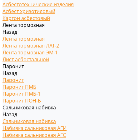
Асбестотехнические изделия
Асбест хризотиловый
Картон асбестовый
Лента тормозная
Назад
Лента тормозная
Лента тормозная ЛАТ-2
Лента тормозная ЭМ-1
Лист асбостальной
Паронит
Назад
Паронит
Паронит ПМБ
Паронит ПМБ-1
Паронит ПОН-Б
Сальниковая набивка
Назад
Сальниковая набивка
Набивка сальниковая АГИ
Набивка сальниковая АГС