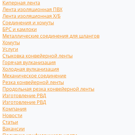
Киперная лента
Лента изоляционная ПВХ
Лента изоляционная Х/Б
Соединения и хомуты
БРС и камлоки
Металлические соединения для шлангов
Хомуты
Услуги
Стыковка конвейерной ленты
Горячая вулканизация
Холодная вулканизация
Механическое соединение
Резка конвейерной ленты
Продольная резка конвейерной ленты
Изготовление РВД
Изготовление РВД
Компания
Новости
Статьи
Вакансии