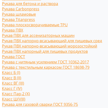
Рукава для бетона и раствора
Рукава Carbonpress
Рукава шламовые
Рукава Titanpress
Рукава плоскосворачиваемые TPU
Рукава ПВХ
Рукав ПВХ для ассенизаторных машин
Рукав ПВХ напорно-всасывающий для пищевых сред
Рукав ПВХ напорно-всасывающий морозостойкий
Рукав ПВХ напорный для пищевых продуктов
Рукава ГОСТ
Рукава с нитяным усилением ГОСТ 10362-2017
Рукава с текстильным каркасом ГОСТ 18698-79
Класс Б (I)
Класс В (II)
Класс ВГ (III)
Класс Г (IV)
Класс Пар-2 (X)
Класс Ш(VIII)
Рукава для газовой сварки ГОСТ 9356-75