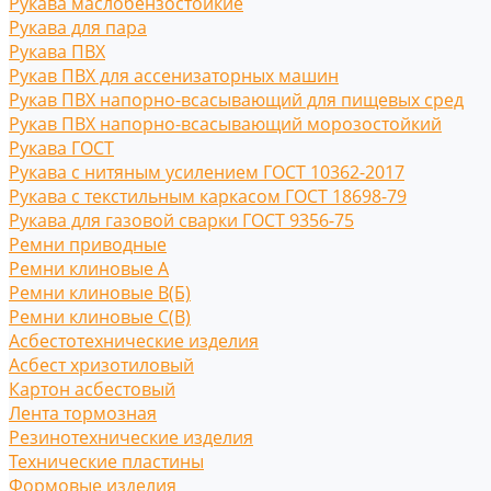
Рукава маслобензостойкие
Рукава для пара
Рукава ПВХ
Рукав ПВХ для ассенизаторных машин
Рукав ПВХ напорно-всасывающий для пищевых сред
Рукав ПВХ напорно-всасывающий морозостойкий
Рукава ГОСТ
Рукава с нитяным усилением ГОСТ 10362-2017
Рукава с текстильным каркасом ГОСТ 18698-79
Рукава для газовой сварки ГОСТ 9356-75
Ремни приводные
Ремни клиновые A
Ремни клиновые В(Б)
Ремни клиновые С(B)
Асбестотехнические изделия
Асбест хризотиловый
Картон асбестовый
Лента тормозная
Резинотехнические изделия
Технические пластины
Формовые изделия