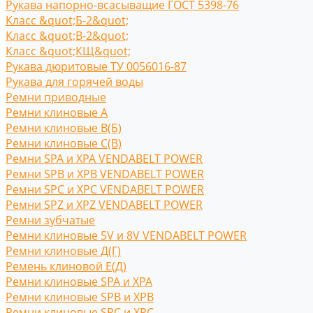
Рукава напорно-всасыващие ГОСТ 5398-76
Класс &quot;Б-2&quot;
Класс &quot;В-2&quot;
Класс &quot;КЩ&quot;
Рукава дюритовые ТУ 0056016-87
Рукава для горячей воды
Ремни приводные
Ремни клиновые A
Ремни клиновые В(Б)
Ремни клиновые С(B)
Ремни SPA и XPA VENDABELT POWER
Ремни SPB и XPB VENDABELT POWER
Ремни SPC и XPC VENDABELT POWER
Ремни SPZ и XPZ VENDABELT POWER
Ремни зубчатые
Ремни клиновые 5V и 8V VENDABELT POWER
Ремни клиновые Д(Г)
Ремень клиновой Е(Д)
Ремни клиновые SPA и XPA
Ремни клиновые SPB и XPB
Ремни клиновые SPC и XPC