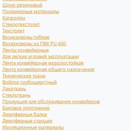
Шнур резиновый
Полимерные материалы
Капролон
Стеклотекстолит
Текстолит
Воздуховоды гибкие
Воздуховоды из ПВХ PU-600
Ленты конвейерные
Для легких условий эксплуатации
Лента конвейерная морозостойкая
Лента конвейерная общего назначения
Технические ткани
Войлок грубошерстный
Лакоткань
Стеклоткань
Продукция для обслуживания конвейеров
Боковое уплотнение
Демпферные балки
Демпферные станции
Изоляционные материалы