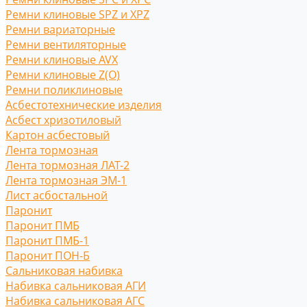
Ремни клиновые SPZ и XPZ
Ремни вариаторные
Ремни вентиляторные
Ремни клиновые AVX
Ремни клиновые Z(O)
Ремни поликлиновые
Асбестотехнические изделия
Асбест хризотиловый
Картон асбестовый
Лента тормозная
Лента тормозная ЛАТ-2
Лента тормозная ЭМ-1
Лист асбостальной
Паронит
Паронит ПМБ
Паронит ПМБ-1
Паронит ПОН-Б
Сальниковая набивка
Набивка сальниковая АГИ
Набивка сальниковая АГС