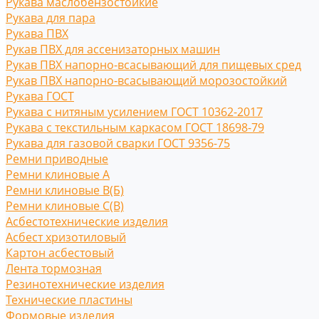
Рукава маслобензостойкие
Рукава для пара
Рукава ПВХ
Рукав ПВХ для ассенизаторных машин
Рукав ПВХ напорно-всасывающий для пищевых сред
Рукав ПВХ напорно-всасывающий морозостойкий
Рукава ГОСТ
Рукава с нитяным усилением ГОСТ 10362-2017
Рукава с текстильным каркасом ГОСТ 18698-79
Рукава для газовой сварки ГОСТ 9356-75
Ремни приводные
Ремни клиновые A
Ремни клиновые В(Б)
Ремни клиновые С(B)
Асбестотехнические изделия
Асбест хризотиловый
Картон асбестовый
Лента тормозная
Резинотехнические изделия
Технические пластины
Формовые изделия