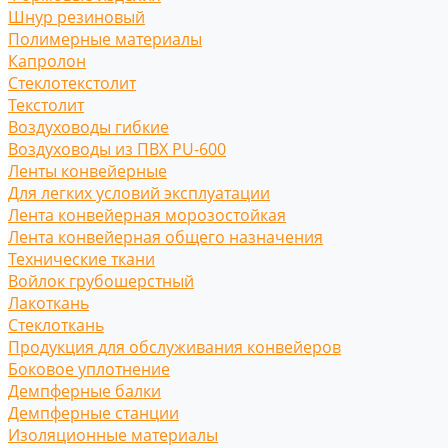
Шнур резиновый
Полимерные материалы
Капролон
Стеклотекстолит
Текстолит
Воздуховоды гибкие
Воздуховоды из ПВХ PU-600
Ленты конвейерные
Для легких условий эксплуатации
Лента конвейерная морозостойкая
Лента конвейерная общего назначения
Технические ткани
Войлок грубошерстный
Лакоткань
Стеклоткань
Продукция для обслуживания конвейеров
Боковое уплотнение
Демпферные балки
Демпферные станции
Изоляционные материалы