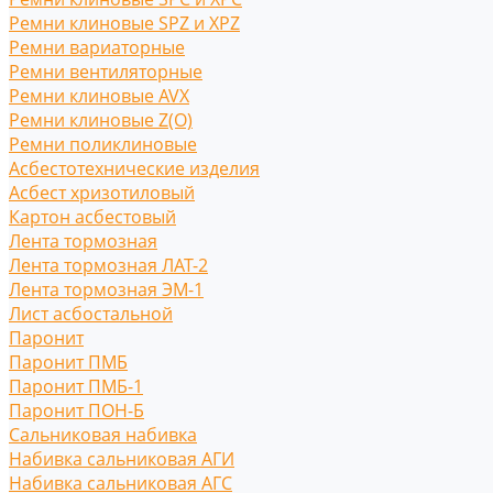
Ремни клиновые SPZ и XPZ
Ремни вариаторные
Ремни вентиляторные
Ремни клиновые AVX
Ремни клиновые Z(O)
Ремни поликлиновые
Асбестотехнические изделия
Асбест хризотиловый
Картон асбестовый
Лента тормозная
Лента тормозная ЛАТ-2
Лента тормозная ЭМ-1
Лист асбостальной
Паронит
Паронит ПМБ
Паронит ПМБ-1
Паронит ПОН-Б
Сальниковая набивка
Набивка сальниковая АГИ
Набивка сальниковая АГС