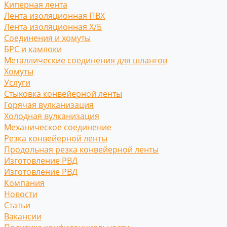
Киперная лента
Лента изоляционная ПВХ
Лента изоляционная Х/Б
Соединения и хомуты
БРС и камлоки
Металлические соединения для шлангов
Хомуты
Услуги
Стыковка конвейерной ленты
Горячая вулканизация
Холодная вулканизация
Механическое соединение
Резка конвейерной ленты
Продольная резка конвейерной ленты
Изготовление РВД
Изготовление РВД
Компания
Новости
Статьи
Вакансии