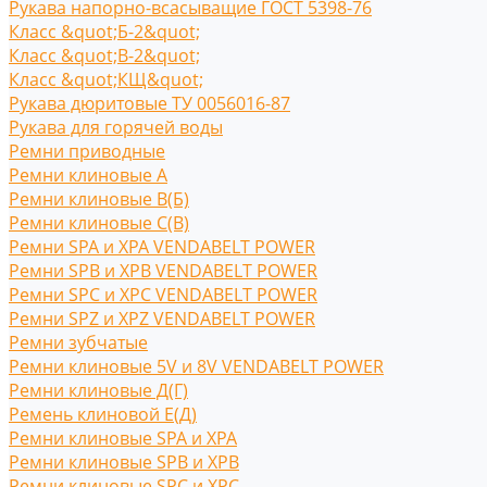
Рукава напорно-всасыващие ГОСТ 5398-76
Класс &quot;Б-2&quot;
Класс &quot;В-2&quot;
Класс &quot;КЩ&quot;
Рукава дюритовые ТУ 0056016-87
Рукава для горячей воды
Ремни приводные
Ремни клиновые A
Ремни клиновые В(Б)
Ремни клиновые С(B)
Ремни SPA и XPA VENDABELT POWER
Ремни SPB и XPB VENDABELT POWER
Ремни SPC и XPC VENDABELT POWER
Ремни SPZ и XPZ VENDABELT POWER
Ремни зубчатые
Ремни клиновые 5V и 8V VENDABELT POWER
Ремни клиновые Д(Г)
Ремень клиновой Е(Д)
Ремни клиновые SPA и XPA
Ремни клиновые SPB и XPB
Ремни клиновые SPC и XPC