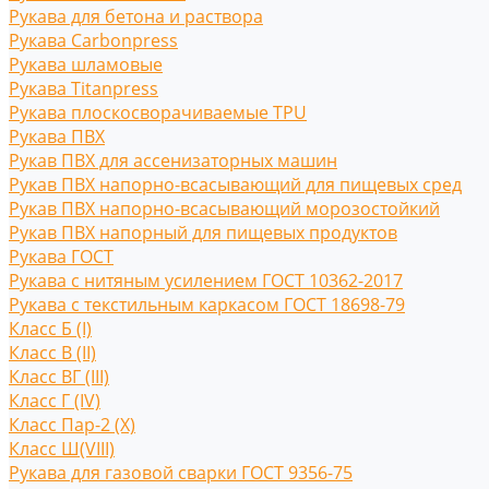
Рукава для бетона и раствора
Рукава Carbonpress
Рукава шламовые
Рукава Titanpress
Рукава плоскосворачиваемые TPU
Рукава ПВХ
Рукав ПВХ для ассенизаторных машин
Рукав ПВХ напорно-всасывающий для пищевых сред
Рукав ПВХ напорно-всасывающий морозостойкий
Рукав ПВХ напорный для пищевых продуктов
Рукава ГОСТ
Рукава с нитяным усилением ГОСТ 10362-2017
Рукава с текстильным каркасом ГОСТ 18698-79
Класс Б (I)
Класс В (II)
Класс ВГ (III)
Класс Г (IV)
Класс Пар-2 (X)
Класс Ш(VIII)
Рукава для газовой сварки ГОСТ 9356-75