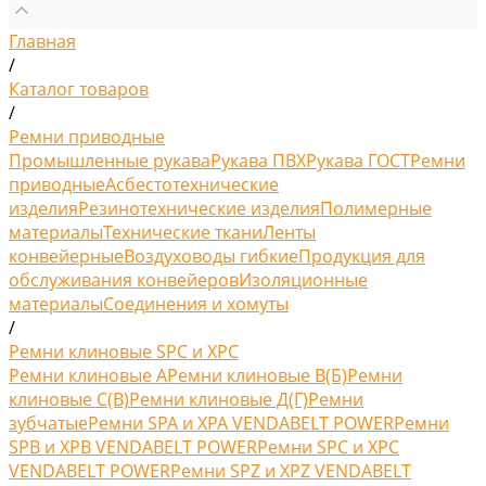
Главная
/
Каталог товаров
/
Ремни приводные
Промышленные рукава
Рукава ПВХ
Рукава ГОСТ
Ремни
приводные
Асбестотехнические
изделия
Резинотехнические изделия
Полимерные
материалы
Технические ткани
Ленты
конвейерные
Воздуховоды гибкие
Продукция для
обслуживания конвейеров
Изоляционные
материалы
Соединения и хомуты
/
Ремни клиновые SPC и XPC
Ремни клиновые A
Ремни клиновые В(Б)
Ремни
клиновые С(B)
Ремни клиновые Д(Г)
Ремни
зубчатые
Ремни SPA и XPA VENDABELT POWER
Ремни
SPB и XPB VENDABELT POWER
Ремни SPC и XPC
VENDABELT POWER
Ремни SPZ и XPZ VENDABELT