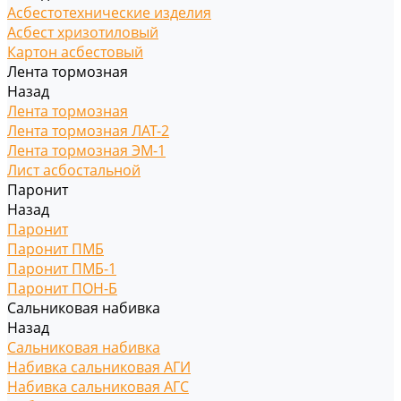
Асбестотехнические изделия
Асбест хризотиловый
Картон асбестовый
Лента тормозная
Назад
Лента тормозная
Лента тормозная ЛАТ-2
Лента тормозная ЭМ-1
Лист асбостальной
Паронит
Назад
Паронит
Паронит ПМБ
Паронит ПМБ-1
Паронит ПОН-Б
Сальниковая набивка
Назад
Сальниковая набивка
Набивка сальниковая АГИ
Набивка сальниковая АГС