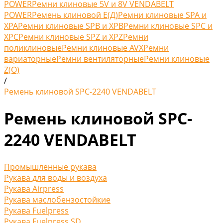
POWER
Ремни клиновые 5V и 8V VENDABELT
POWER
Ремень клиновой Е(Д)
Ремни клиновые SPA и
XPA
Ремни клиновые SPB и XPB
Ремни клиновые SPC и
XPC
Ремни клиновые SPZ и XPZ
Ремни
поликлиновые
Ремни клиновые AVX
Ремни
вариаторные
Ремни вентиляторные
Ремни клиновые
Z(O)
/
Ремень клиновой SPC-2240 VENDABELT
Ремень клиновой SPC-
2240 VENDABELT
Промышленные рукава
Рукава для воды и воздуха
Рукава Airpress
Рукава маслобензостойкие
Рукава Fuelpress
Рукава Fuelpress SD