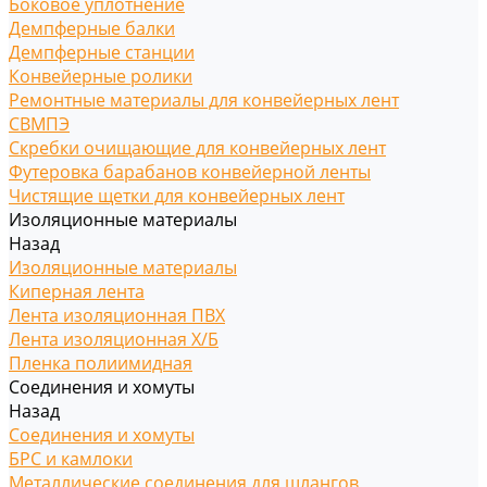
Боковое уплотнение
Демпферные балки
Демпферные станции
Конвейерные ролики
Ремонтные материалы для конвейерных лент
СВМПЭ
Скребки очищающие для конвейерных лент
Футеровка барабанов конвейерной ленты
Чистящие щетки для конвейерных лент
Изоляционные материалы
Назад
Изоляционные материалы
Киперная лента
Лента изоляционная ПВХ
Лента изоляционная Х/Б
Пленка полиимидная
Соединения и хомуты
Назад
Соединения и хомуты
БРС и камлоки
Металлические соединения для шлангов