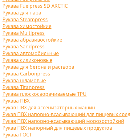
Рукава Fuelpress SD ARCTIC
Рукава для пара
Рукава Steampress
Рукава химостойкие
Рукава Multipress
Рукава абразивостойкие
Рукава Sandpress
Рукава автомобильные
Рукава силиконовые
Рукава для бетона и раствора
Рукава Carbonpress
Рукава шламовые
Рукава Titanpress
Рукава плоскосворачиваемые TPU
Рукава ПВХ
Рукав ПВХ для ассенизаторных машин
Рукав ПВХ напорно-всасывающий для пищевых сред
Рукав ПВХ напорно-всасывающий морозостойкий
Рукав ПВХ напорный для пищевых продуктов
Рукава ГОСТ