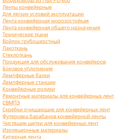
Воздуховоды из ПВХ PU-600
Ленты конвейерные
Для легких условий эксплуатации
Лента конвейерная морозостойкая
Лента конвейерная общего назначения
Технические ткани
Войлок грубошерстный
Лакоткань
Стеклоткань
Продукция для обслуживания конвейеров
Боковое уплотнение
Демпферные балки
Демпферные станции
Конвейерные ролики
Ремонтные материалы для конвейерных лент
СВМПЭ
Скребки очищающие для конвейерных лент
Футеровка барабанов конвейерной ленты
Чистящие щетки для конвейерных лент
Изоляционные материалы
Киперная лента