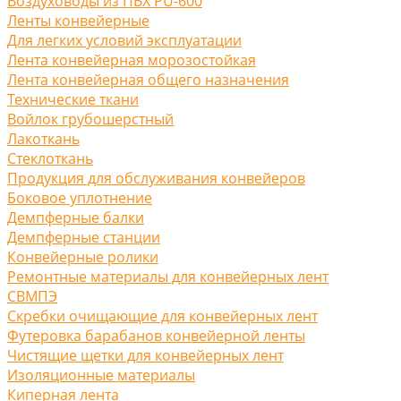
Воздуховоды из ПВХ PU-600
Ленты конвейерные
Для легких условий эксплуатации
Лента конвейерная морозостойкая
Лента конвейерная общего назначения
Технические ткани
Войлок грубошерстный
Лакоткань
Стеклоткань
Продукция для обслуживания конвейеров
Боковое уплотнение
Демпферные балки
Демпферные станции
Конвейерные ролики
Ремонтные материалы для конвейерных лент
СВМПЭ
Скребки очищающие для конвейерных лент
Футеровка барабанов конвейерной ленты
Чистящие щетки для конвейерных лент
Изоляционные материалы
Киперная лента