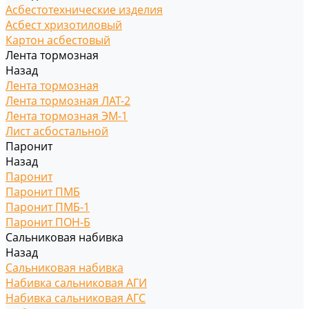
Асбестотехнические изделия
Асбест хризотиловый
Картон асбестовый
Лента тормозная
Назад
Лента тормозная
Лента тормозная ЛАТ-2
Лента тормозная ЭМ-1
Лист асбостальной
Паронит
Назад
Паронит
Паронит ПМБ
Паронит ПМБ-1
Паронит ПОН-Б
Сальниковая набивка
Назад
Сальниковая набивка
Набивка сальниковая АГИ
Набивка сальниковая АГС