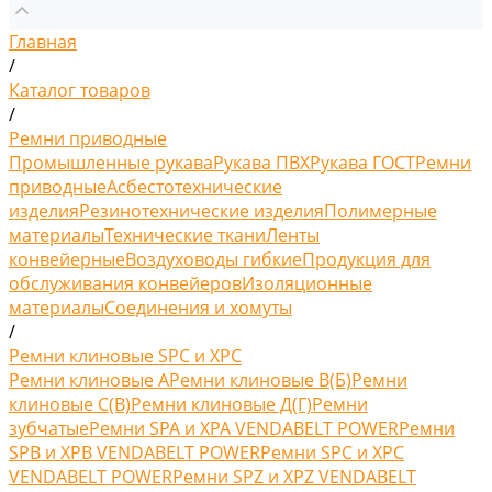
Главная
/
Каталог товаров
/
Ремни приводные
Промышленные рукава
Рукава ПВХ
Рукава ГОСТ
Ремни
приводные
Асбестотехнические
изделия
Резинотехнические изделия
Полимерные
материалы
Технические ткани
Ленты
конвейерные
Воздуховоды гибкие
Продукция для
обслуживания конвейеров
Изоляционные
материалы
Соединения и хомуты
/
Ремни клиновые SPC и XPC
Ремни клиновые A
Ремни клиновые В(Б)
Ремни
клиновые С(B)
Ремни клиновые Д(Г)
Ремни
зубчатые
Ремни SPA и XPA VENDABELT POWER
Ремни
SPB и XPB VENDABELT POWER
Ремни SPC и XPC
VENDABELT POWER
Ремни SPZ и XPZ VENDABELT