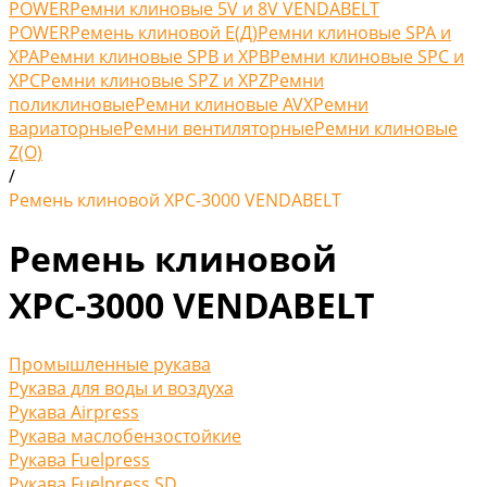
POWER
Ремни клиновые 5V и 8V VENDABELT
POWER
Ремень клиновой Е(Д)
Ремни клиновые SPA и
XPA
Ремни клиновые SPB и XPB
Ремни клиновые SPC и
XPC
Ремни клиновые SPZ и XPZ
Ремни
поликлиновые
Ремни клиновые AVX
Ремни
вариаторные
Ремни вентиляторные
Ремни клиновые
Z(O)
/
Ремень клиновой XPС-3000 VENDABELT
Ремень клиновой
XPС-3000 VENDABELT
Промышленные рукава
Рукава для воды и воздуха
Рукава Airpress
Рукава маслобензостойкие
Рукава Fuelpress
Рукава Fuelpress SD