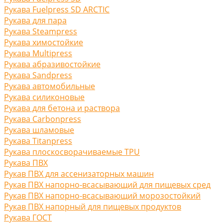
Рукава Fuelpress SD ARCTIC
Рукава для пара
Рукава Steampress
Рукава химостойкие
Рукава Multipress
Рукава абразивостойкие
Рукава Sandpress
Рукава автомобильные
Рукава силиконовые
Рукава для бетона и раствора
Рукава Carbonpress
Рукава шламовые
Рукава Titanpress
Рукава плоскосворачиваемые TPU
Рукава ПВХ
Рукав ПВХ для ассенизаторных машин
Рукав ПВХ напорно-всасывающий для пищевых сред
Рукав ПВХ напорно-всасывающий морозостойкий
Рукав ПВХ напорный для пищевых продуктов
Рукава ГОСТ