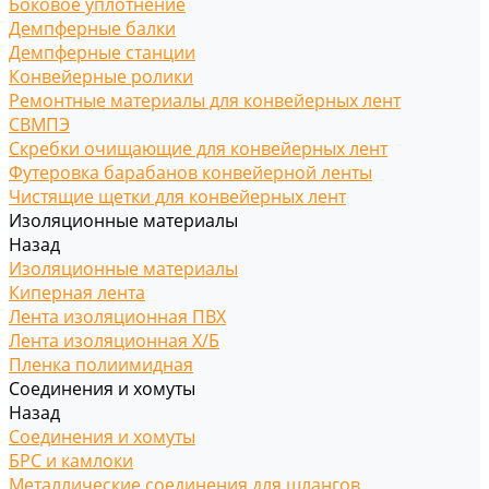
Боковое уплотнение
Демпферные балки
Демпферные станции
Конвейерные ролики
Ремонтные материалы для конвейерных лент
СВМПЭ
Скребки очищающие для конвейерных лент
Футеровка барабанов конвейерной ленты
Чистящие щетки для конвейерных лент
Изоляционные материалы
Назад
Изоляционные материалы
Киперная лента
Лента изоляционная ПВХ
Лента изоляционная Х/Б
Пленка полиимидная
Соединения и хомуты
Назад
Соединения и хомуты
БРС и камлоки
Металлические соединения для шлангов