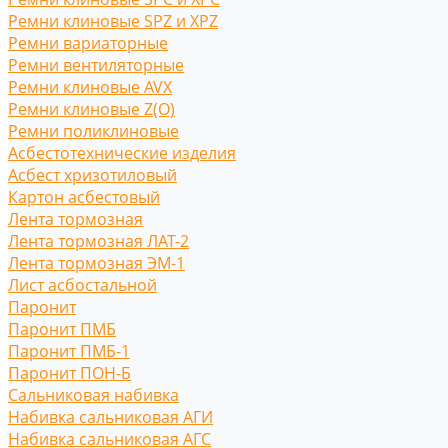
Ремни клиновые SPZ и XPZ
Ремни вариаторные
Ремни вентиляторные
Ремни клиновые AVX
Ремни клиновые Z(O)
Ремни поликлиновые
Асбестотехнические изделия
Асбест хризотиловый
Картон асбестовый
Лента тормозная
Лента тормозная ЛАТ-2
Лента тормозная ЭМ-1
Лист асбостальной
Паронит
Паронит ПМБ
Паронит ПМБ-1
Паронит ПОН-Б
Сальниковая набивка
Набивка сальниковая АГИ
Набивка сальниковая АГС