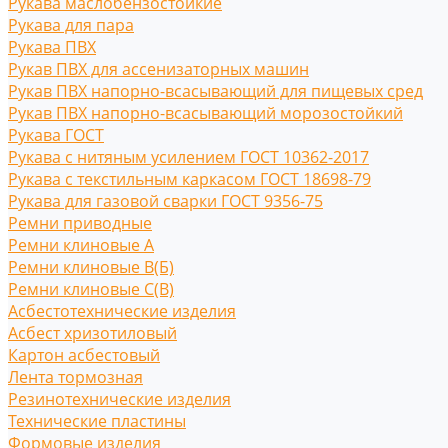
Рукава маслобензостойкие
Рукава для пара
Рукава ПВХ
Рукав ПВХ для ассенизаторных машин
Рукав ПВХ напорно-всасывающий для пищевых сред
Рукав ПВХ напорно-всасывающий морозостойкий
Рукава ГОСТ
Рукава с нитяным усилением ГОСТ 10362-2017
Рукава с текстильным каркасом ГОСТ 18698-79
Рукава для газовой сварки ГОСТ 9356-75
Ремни приводные
Ремни клиновые A
Ремни клиновые В(Б)
Ремни клиновые С(B)
Асбестотехнические изделия
Асбест хризотиловый
Картон асбестовый
Лента тормозная
Резинотехнические изделия
Технические пластины
Формовые изделия