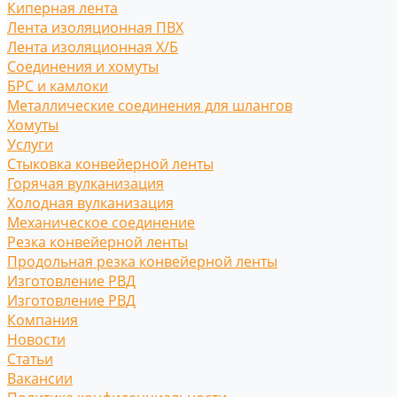
Киперная лента
Лента изоляционная ПВХ
Лента изоляционная Х/Б
Соединения и хомуты
БРС и камлоки
Металлические соединения для шлангов
Хомуты
Услуги
Стыковка конвейерной ленты
Горячая вулканизация
Холодная вулканизация
Механическое соединение
Резка конвейерной ленты
Продольная резка конвейерной ленты
Изготовление РВД
Изготовление РВД
Компания
Новости
Статьи
Вакансии