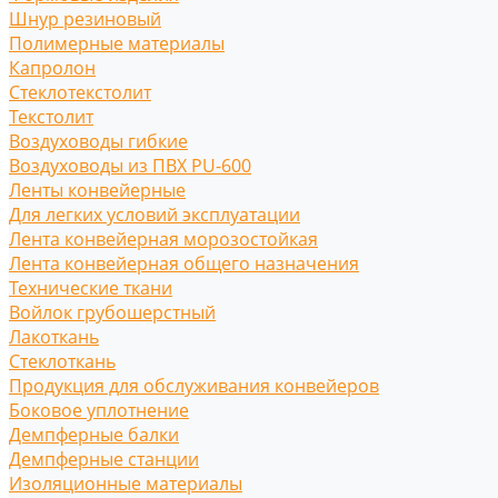
Шнур резиновый
Полимерные материалы
Капролон
Стеклотекстолит
Текстолит
Воздуховоды гибкие
Воздуховоды из ПВХ PU-600
Ленты конвейерные
Для легких условий эксплуатации
Лента конвейерная морозостойкая
Лента конвейерная общего назначения
Технические ткани
Войлок грубошерстный
Лакоткань
Стеклоткань
Продукция для обслуживания конвейеров
Боковое уплотнение
Демпферные балки
Демпферные станции
Изоляционные материалы