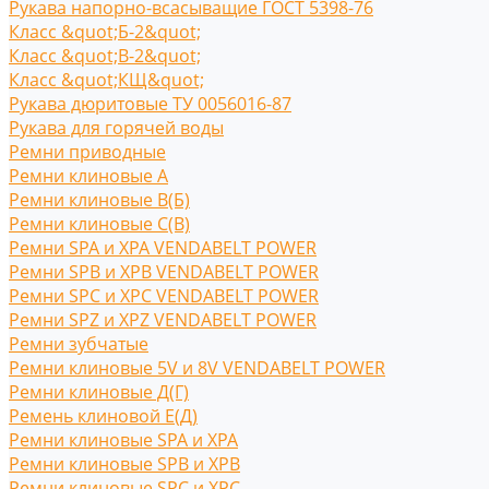
Рукава напорно-всасыващие ГОСТ 5398-76
Класс &quot;Б-2&quot;
Класс &quot;В-2&quot;
Класс &quot;КЩ&quot;
Рукава дюритовые ТУ 0056016-87
Рукава для горячей воды
Ремни приводные
Ремни клиновые A
Ремни клиновые В(Б)
Ремни клиновые С(B)
Ремни SPA и XPA VENDABELT POWER
Ремни SPB и XPB VENDABELT POWER
Ремни SPC и XPC VENDABELT POWER
Ремни SPZ и XPZ VENDABELT POWER
Ремни зубчатые
Ремни клиновые 5V и 8V VENDABELT POWER
Ремни клиновые Д(Г)
Ремень клиновой Е(Д)
Ремни клиновые SPA и XPA
Ремни клиновые SPB и XPB
Ремни клиновые SPC и XPC