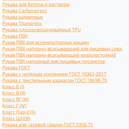
Рукава для бетона и раствора
Рукава Carbonpress
Рукава шламовые
Рукава Titanpress
Рукава плоскосворачиваемые TPU
Рукава ПВХ
Рукав ПВХ для ассенизаторных машин
Рукав ПВХ напорно-всасывающий для пищевых сред
Рукав ПВХ напорно-всасывающий морозостойкий
Рукав ПВХ напорный для пищевых продуктов
Рукава ГОСТ
Рукава с нитяным усилением ГОСТ 10362-2017
Рукава с текстильным каркасом ГОСТ 18698-79
Класс Б (I)
Класс В (II)
Класс ВГ (III)
Класс Г (IV)
Класс Пар-2 (X)
Класс Ш(VIII)
Рукава для газовой сварки ГОСТ 9356-75