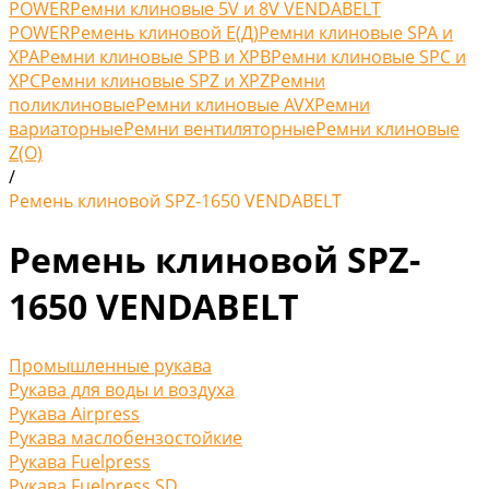
POWER
Ремни клиновые 5V и 8V VENDABELT
POWER
Ремень клиновой Е(Д)
Ремни клиновые SPA и
XPA
Ремни клиновые SPB и XPB
Ремни клиновые SPC и
XPC
Ремни клиновые SPZ и XPZ
Ремни
поликлиновые
Ремни клиновые AVX
Ремни
вариаторные
Ремни вентиляторные
Ремни клиновые
Z(O)
/
Ремень клиновой SPZ-1650 VENDABELT
Ремень клиновой SPZ-
1650 VENDABELT
Промышленные рукава
Рукава для воды и воздуха
Рукава Airpress
Рукава маслобензостойкие
Рукава Fuelpress
Рукава Fuelpress SD