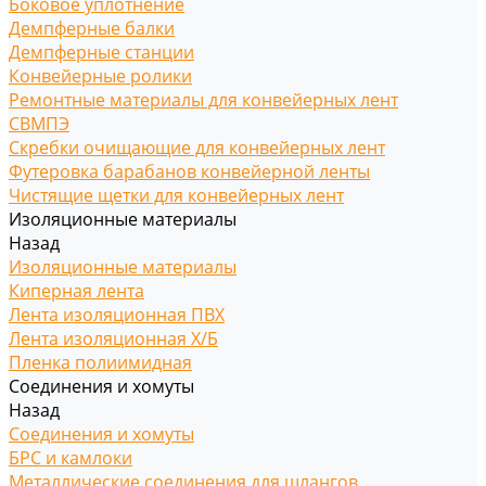
Боковое уплотнение
Демпферные балки
Демпферные станции
Конвейерные ролики
Ремонтные материалы для конвейерных лент
СВМПЭ
Скребки очищающие для конвейерных лент
Футеровка барабанов конвейерной ленты
Чистящие щетки для конвейерных лент
Изоляционные материалы
Назад
Изоляционные материалы
Киперная лента
Лента изоляционная ПВХ
Лента изоляционная Х/Б
Пленка полиимидная
Соединения и хомуты
Назад
Соединения и хомуты
БРС и камлоки
Металлические соединения для шлангов