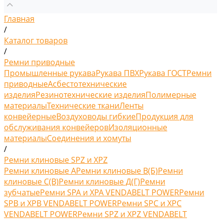
Главная
/
Каталог товаров
/
Ремни приводные
Промышленные рукава
Рукава ПВХ
Рукава ГОСТ
Ремни
приводные
Асбестотехнические
изделия
Резинотехнические изделия
Полимерные
материалы
Технические ткани
Ленты
конвейерные
Воздуховоды гибкие
Продукция для
обслуживания конвейеров
Изоляционные
материалы
Соединения и хомуты
/
Ремни клиновые SPZ и XPZ
Ремни клиновые A
Ремни клиновые В(Б)
Ремни
клиновые С(B)
Ремни клиновые Д(Г)
Ремни
зубчатые
Ремни SPA и XPA VENDABELT POWER
Ремни
SPB и XPB VENDABELT POWER
Ремни SPC и XPC
VENDABELT POWER
Ремни SPZ и XPZ VENDABELT