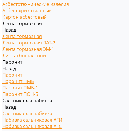
Асбестотехнические изделия
Асбест хризотиловый
Картон асбестовый
Лента тормозная
Назад
Лента тормозная
Лента тормозная ЛАТ-2
Лента тормозная ЭМ-1
Лист асбостальной
Паронит
Назад
Паронит
Паронит ПМБ
Паронит ПМБ-1
Паронит ПОН-Б
Сальниковая набивка
Назад
Сальниковая набивка
Набивка сальниковая АГИ
Набивка сальниковая АГС