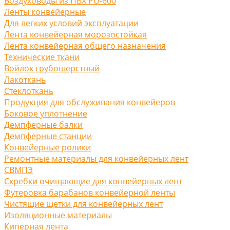
Воздуховоды из ПВХ PU-600
Ленты конвейерные
Для легких условий эксплуатации
Лента конвейерная морозостойкая
Лента конвейерная общего назначения
Технические ткани
Войлок грубошерстный
Лакоткань
Стеклоткань
Продукция для обслуживания конвейеров
Боковое уплотнение
Демпферные балки
Демпферные станции
Конвейерные ролики
Ремонтные материалы для конвейерных лент
СВМПЭ
Скребки очищающие для конвейерных лент
Футеровка барабанов конвейерной ленты
Чистящие щетки для конвейерных лент
Изоляционные материалы
Киперная лента