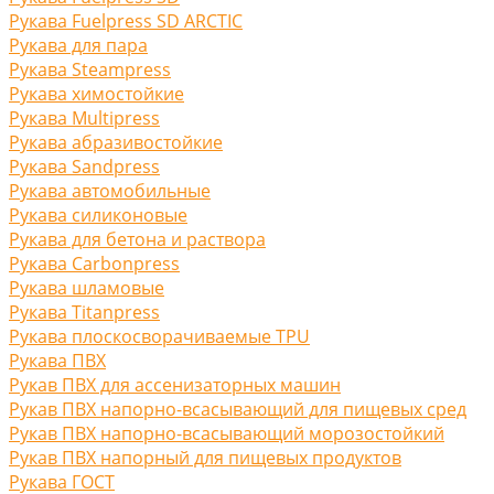
Рукава Fuelpress SD ARCTIC
Рукава для пара
Рукава Steampress
Рукава химостойкие
Рукава Multipress
Рукава абразивостойкие
Рукава Sandpress
Рукава автомобильные
Рукава силиконовые
Рукава для бетона и раствора
Рукава Carbonpress
Рукава шламовые
Рукава Titanpress
Рукава плоскосворачиваемые TPU
Рукава ПВХ
Рукав ПВХ для ассенизаторных машин
Рукав ПВХ напорно-всасывающий для пищевых сред
Рукав ПВХ напорно-всасывающий морозостойкий
Рукав ПВХ напорный для пищевых продуктов
Рукава ГОСТ