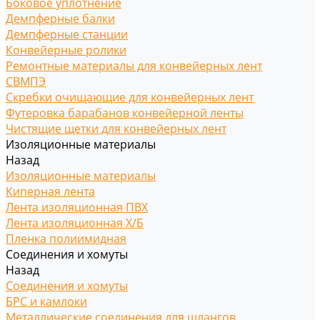
Боковое уплотнение
Демпферные балки
Демпферные станции
Конвейерные ролики
Ремонтные материалы для конвейерных лент
СВМПЭ
Скребки очищающие для конвейерных лент
Футеровка барабанов конвейерной ленты
Чистящие щетки для конвейерных лент
Изоляционные материалы
Назад
Изоляционные материалы
Киперная лента
Лента изоляционная ПВХ
Лента изоляционная Х/Б
Пленка полиимидная
Соединения и хомуты
Назад
Соединения и хомуты
БРС и камлоки
Металлические соединения для шлангов