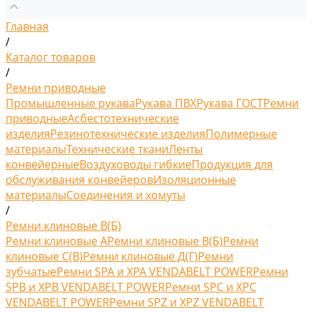
Главная
/
Каталог товаров
/
Ремни приводные
Промышленные рукава
Рукава ПВХ
Рукава ГОСТ
Ремни
приводные
Асбестотехнические
изделия
Резинотехнические изделия
Полимерные
материалы
Технические ткани
Ленты
конвейерные
Воздуховоды гибкие
Продукция для
обслуживания конвейеров
Изоляционные
материалы
Соединения и хомуты
/
Ремни клиновые В(Б)
Ремни клиновые A
Ремни клиновые В(Б)
Ремни
клиновые С(B)
Ремни клиновые Д(Г)
Ремни
зубчатые
Ремни SPA и XPA VENDABELT POWER
Ремни
SPB и XPB VENDABELT POWER
Ремни SPC и XPC
VENDABELT POWER
Ремни SPZ и XPZ VENDABELT