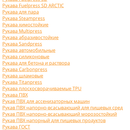
Рукава Fuelpress SD ARCTIC
Рукава для пара
Рукава Steampress
Рукава химостойкие
Рукава Multipress
Рукава абразивостойкие
Рукава Sandpress
Рукава автомобильные
Рукава силиконовые
Рукава для бетона и раствора
Рукава Carbonpress
Рукава шламовые
Рукава Titanpress
Рукава плоскосворачиваемые TPU
Рукава ПВХ
Рукав ПВХ для ассенизаторных машин
Рукав ПВХ напорно-всасывающий для пищевых сред
Рукав ПВХ напорно-всасывающий морозостойкий
Рукав ПВХ напорный для пищевых продуктов
Рукава ГОСТ