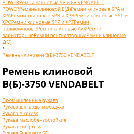
POWER
Ремни клиновые 5V и 8V VENDABELT
POWER
Ремень клиновой Е(Д)
Ремни клиновые SPA и
XPA
Ремни клиновые SPB и XPB
Ремни клиновые SPC и
XPC
Ремни клиновые SPZ и XPZ
Ремни
поликлиновые
Ремни клиновые AVX
Ремни
вариаторные
Ремни вентиляторные
Ремни клиновые
Z(O)
/
Ремень клиновой В(Б)-3750 VENDABELT
Ремень клиновой
В(Б)-3750 VENDABELT
Промышленные рукава
Рукава для воды и воздуха
Рукава Airpress
Рукава маслобензостойкие
Рукава Fuelpress
Рукава Fuelpress SD