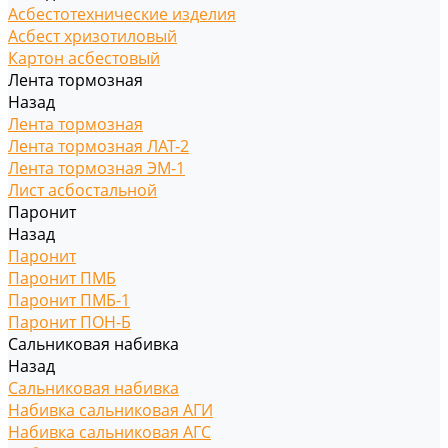
Асбестотехнические изделия
Асбест хризотиловый
Картон асбестовый
Лента тормозная
Назад
Лента тормозная
Лента тормозная ЛАТ-2
Лента тормозная ЭМ-1
Лист асбостальной
Паронит
Назад
Паронит
Паронит ПМБ
Паронит ПМБ-1
Паронит ПОН-Б
Сальниковая набивка
Назад
Сальниковая набивка
Набивка сальниковая АГИ
Набивка сальниковая АГС