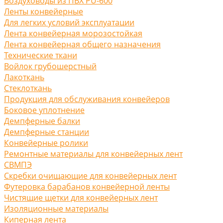
Воздуховоды из ПВХ PU-600
Ленты конвейерные
Для легких условий эксплуатации
Лента конвейерная морозостойкая
Лента конвейерная общего назначения
Технические ткани
Войлок грубошерстный
Лакоткань
Стеклоткань
Продукция для обслуживания конвейеров
Боковое уплотнение
Демпферные балки
Демпферные станции
Конвейерные ролики
Ремонтные материалы для конвейерных лент
СВМПЭ
Скребки очищающие для конвейерных лент
Футеровка барабанов конвейерной ленты
Чистящие щетки для конвейерных лент
Изоляционные материалы
Киперная лента