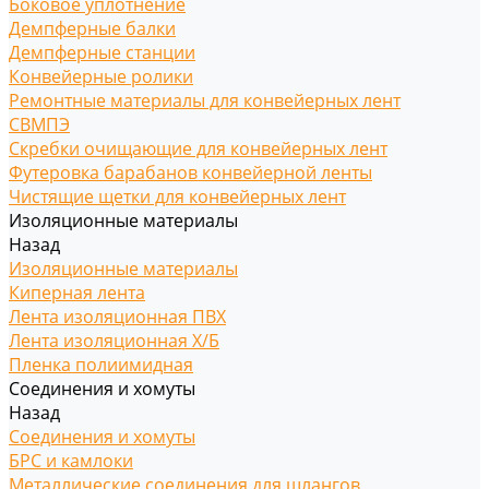
Боковое уплотнение
Демпферные балки
Демпферные станции
Конвейерные ролики
Ремонтные материалы для конвейерных лент
СВМПЭ
Скребки очищающие для конвейерных лент
Футеровка барабанов конвейерной ленты
Чистящие щетки для конвейерных лент
Изоляционные материалы
Назад
Изоляционные материалы
Киперная лента
Лента изоляционная ПВХ
Лента изоляционная Х/Б
Пленка полиимидная
Соединения и хомуты
Назад
Соединения и хомуты
БРС и камлоки
Металлические соединения для шлангов