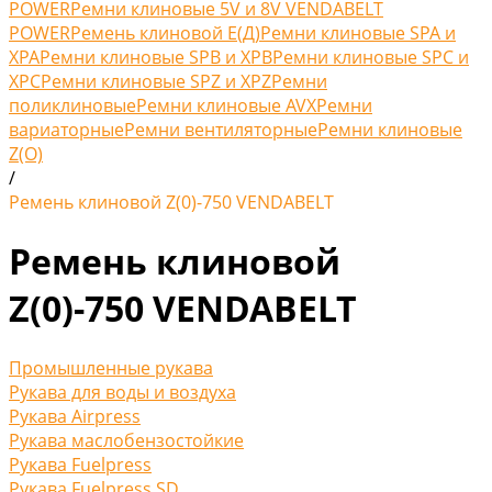
POWER
Ремни клиновые 5V и 8V VENDABELT
POWER
Ремень клиновой Е(Д)
Ремни клиновые SPA и
XPA
Ремни клиновые SPB и XPB
Ремни клиновые SPC и
XPC
Ремни клиновые SPZ и XPZ
Ремни
поликлиновые
Ремни клиновые AVX
Ремни
вариаторные
Ремни вентиляторные
Ремни клиновые
Z(O)
/
Ремень клиновой Z(0)-750 VENDABELT
Ремень клиновой
Z(0)-750 VENDABELT
Промышленные рукава
Рукава для воды и воздуха
Рукава Airpress
Рукава маслобензостойкие
Рукава Fuelpress
Рукава Fuelpress SD