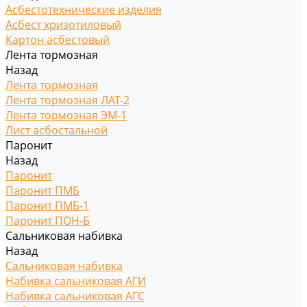
Асбестотехнические изделия
Асбест хризотиловый
Картон асбестовый
Лента тормозная
Назад
Лента тормозная
Лента тормозная ЛАТ-2
Лента тормозная ЭМ-1
Лист асбостальной
Паронит
Назад
Паронит
Паронит ПМБ
Паронит ПМБ-1
Паронит ПОН-Б
Сальниковая набивка
Назад
Сальниковая набивка
Набивка сальниковая АГИ
Набивка сальниковая АГС