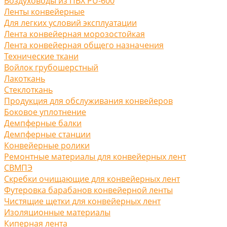
Воздуховоды из ПВХ PU-600
Ленты конвейерные
Для легких условий эксплуатации
Лента конвейерная морозостойкая
Лента конвейерная общего назначения
Технические ткани
Войлок грубошерстный
Лакоткань
Стеклоткань
Продукция для обслуживания конвейеров
Боковое уплотнение
Демпферные балки
Демпферные станции
Конвейерные ролики
Ремонтные материалы для конвейерных лент
СВМПЭ
Скребки очищающие для конвейерных лент
Футеровка барабанов конвейерной ленты
Чистящие щетки для конвейерных лент
Изоляционные материалы
Киперная лента