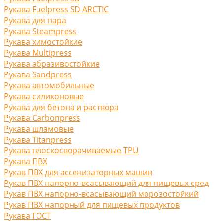
Рукава Fuelpress SD ARCTIC
Рукава для пара
Рукава Steampress
Рукава химостойкие
Рукава Multipress
Рукава абразивостойкие
Рукава Sandpress
Рукава автомобильные
Рукава силиконовые
Рукава для бетона и раствора
Рукава Carbonpress
Рукава шламовые
Рукава Titanpress
Рукава плоскосворачиваемые TPU
Рукава ПВХ
Рукав ПВХ для ассенизаторных машин
Рукав ПВХ напорно-всасывающий для пищевых сред
Рукав ПВХ напорно-всасывающий морозостойкий
Рукав ПВХ напорный для пищевых продуктов
Рукава ГОСТ