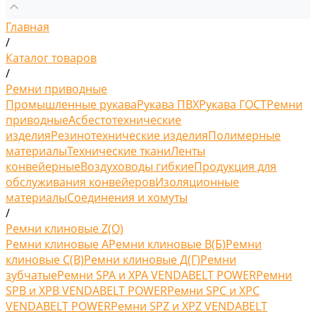
Главная
/
Каталог товаров
/
Ремни приводные
Промышленные рукава
Рукава ПВХ
Рукава ГОСТ
Ремни
приводные
Асбестотехнические
изделия
Резинотехнические изделия
Полимерные
материалы
Технические ткани
Ленты
конвейерные
Воздуховоды гибкие
Продукция для
обслуживания конвейеров
Изоляционные
материалы
Соединения и хомуты
/
Ремни клиновые Z(O)
Ремни клиновые A
Ремни клиновые В(Б)
Ремни
клиновые С(B)
Ремни клиновые Д(Г)
Ремни
зубчатые
Ремни SPA и XPA VENDABELT POWER
Ремни
SPB и XPB VENDABELT POWER
Ремни SPC и XPC
VENDABELT POWER
Ремни SPZ и XPZ VENDABELT