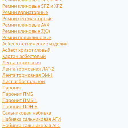
Ремни клиновые SPZ и XPZ
Ремни вариаторные
Ремни вентиляторные
Ремни клиновые AVX
Ремни клиновые Z(O)
Ремни поликлиновые
Асбестотехнические изделия
Асбест хризотиловый
Картон асбестовый
Лента тормозная
Лента тормозная ЛАТ-2
Лента тормозная ЭМ-1
Лист асбостальной
Паронит
Паронит ПМБ
Паронит ПМБ-1
Паронит ПОН-Б
Сальниковая набивка
Набивка сальниковая АГИ
Набивка сальниковая АГС