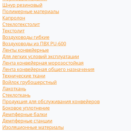
Шнур резиновый
Полимерные материалы
Капролон
Стеклотекстолит
Текстолит
Воздуховоды гибкие
Воздуховоды из ПВХ PU-600
Ленты конвейерные
Для легких условий эксплуатации
Лента конвейерная морозостойкая
Лента конвейерная общего назначения
Технические ткани
Войлок грубошерстный
Лакоткань
Стеклоткань
Продукция для обслуживания конвейеров
Боковое уплотнение
Демпферные балки
Демпферные станции
Изоляционные материалы