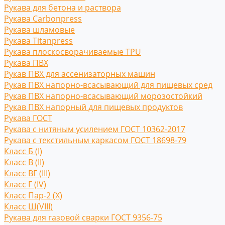
Рукава для бетона и раствора
Рукава Carbonpress
Рукава шламовые
Рукава Titanpress
Рукава плоскосворачиваемые TPU
Рукава ПВХ
Рукав ПВХ для ассенизаторных машин
Рукав ПВХ напорно-всасывающий для пищевых сред
Рукав ПВХ напорно-всасывающий морозостойкий
Рукав ПВХ напорный для пищевых продуктов
Рукава ГОСТ
Рукава с нитяным усилением ГОСТ 10362-2017
Рукава с текстильным каркасом ГОСТ 18698-79
Класс Б (I)
Класс В (II)
Класс ВГ (III)
Класс Г (IV)
Класс Пар-2 (X)
Класс Ш(VIII)
Рукава для газовой сварки ГОСТ 9356-75