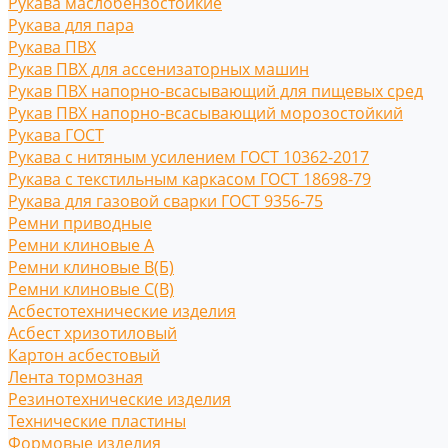
Рукава маслобензостойкие
Рукава для пара
Рукава ПВХ
Рукав ПВХ для ассенизаторных машин
Рукав ПВХ напорно-всасывающий для пищевых сред
Рукав ПВХ напорно-всасывающий морозостойкий
Рукава ГОСТ
Рукава с нитяным усилением ГОСТ 10362-2017
Рукава с текстильным каркасом ГОСТ 18698-79
Рукава для газовой сварки ГОСТ 9356-75
Ремни приводные
Ремни клиновые A
Ремни клиновые В(Б)
Ремни клиновые С(B)
Асбестотехнические изделия
Асбест хризотиловый
Картон асбестовый
Лента тормозная
Резинотехнические изделия
Технические пластины
Формовые изделия