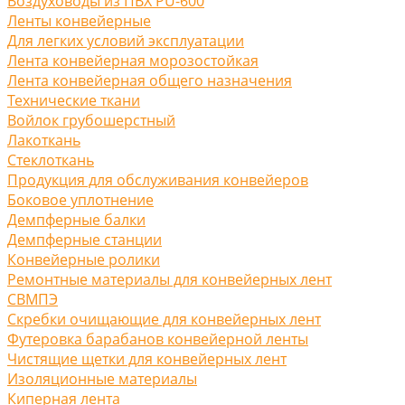
Воздуховоды из ПВХ PU-600
Ленты конвейерные
Для легких условий эксплуатации
Лента конвейерная морозостойкая
Лента конвейерная общего назначения
Технические ткани
Войлок грубошерстный
Лакоткань
Стеклоткань
Продукция для обслуживания конвейеров
Боковое уплотнение
Демпферные балки
Демпферные станции
Конвейерные ролики
Ремонтные материалы для конвейерных лент
СВМПЭ
Скребки очищающие для конвейерных лент
Футеровка барабанов конвейерной ленты
Чистящие щетки для конвейерных лент
Изоляционные материалы
Киперная лента