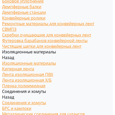
Боковое уплотнение
Демпферные балки
Демпферные станции
Конвейерные ролики
Ремонтные материалы для конвейерных лент
СВМПЭ
Скребки очищающие для конвейерных лент
Футеровка барабанов конвейерной ленты
Чистящие щетки для конвейерных лент
Изоляционные материалы
Назад
Изоляционные материалы
Киперная лента
Лента изоляционная ПВХ
Лента изоляционная Х/Б
Пленка полиимидная
Соединения и хомуты
Назад
Соединения и хомуты
БРС и камлоки
Металлические соединения для шлангов