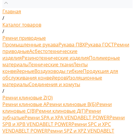
Главная
/
Каталог товаров
/
Ремни приводные
Промышленные рукава
Рукава ПВХ
Рукава ГОСТ
Ремни
приводные
Асбестотехнические
изделия
Резинотехнические изделия
Полимерные
материалы
Технические ткани
Ленты
конвейерные
Воздуховоды гибкие
Продукция для
обслуживания конвейеров
Изоляционные
материалы
Соединения и хомуты
/
Ремни клиновые Z(O)
Ремни клиновые A
Ремни клиновые В(Б)
Ремни
клиновые С(B)
Ремни клиновые Д(Г)
Ремни
зубчатые
Ремни SPA и XPA VENDABELT POWER
Ремни
SPB и XPB VENDABELT POWER
Ремни SPC и XPC
VENDABELT POWER
Ремни SPZ и XPZ VENDABELT