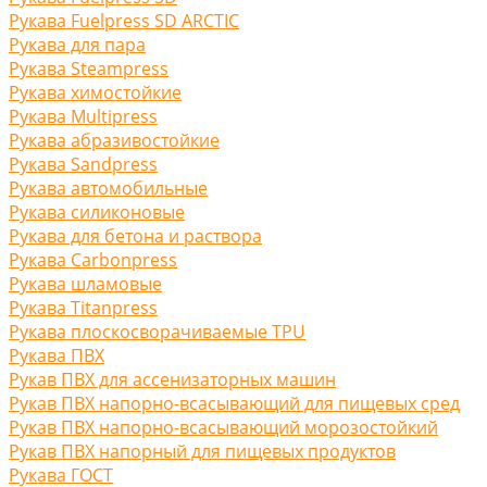
Рукава Fuelpress SD ARCTIC
Рукава для пара
Рукава Steampress
Рукава химостойкие
Рукава Multipress
Рукава абразивостойкие
Рукава Sandpress
Рукава автомобильные
Рукава силиконовые
Рукава для бетона и раствора
Рукава Carbonpress
Рукава шламовые
Рукава Titanpress
Рукава плоскосворачиваемые TPU
Рукава ПВХ
Рукав ПВХ для ассенизаторных машин
Рукав ПВХ напорно-всасывающий для пищевых сред
Рукав ПВХ напорно-всасывающий морозостойкий
Рукав ПВХ напорный для пищевых продуктов
Рукава ГОСТ