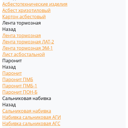
Асбестотехнические изделия
Асбест хризотиловый
Картон асбестовый
Лента тормозная
Назад
Лента тормозная
Лента тормозная ЛАТ-2
Лента тормозная ЭМ-1
Лист асбостальной
Паронит
Назад
Паронит
Паронит ПМБ
Паронит ПМБ-1
Паронит ПОН-Б
Сальниковая набивка
Назад
Сальниковая набивка
Набивка сальниковая АГИ
Набивка сальниковая АГС