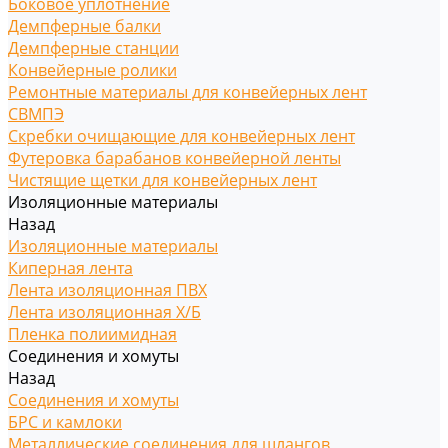
Боковое уплотнение
Демпферные балки
Демпферные станции
Конвейерные ролики
Ремонтные материалы для конвейерных лент
СВМПЭ
Скребки очищающие для конвейерных лент
Футеровка барабанов конвейерной ленты
Чистящие щетки для конвейерных лент
Изоляционные материалы
Назад
Изоляционные материалы
Киперная лента
Лента изоляционная ПВХ
Лента изоляционная Х/Б
Пленка полиимидная
Соединения и хомуты
Назад
Соединения и хомуты
БРС и камлоки
Металлические соединения для шлангов