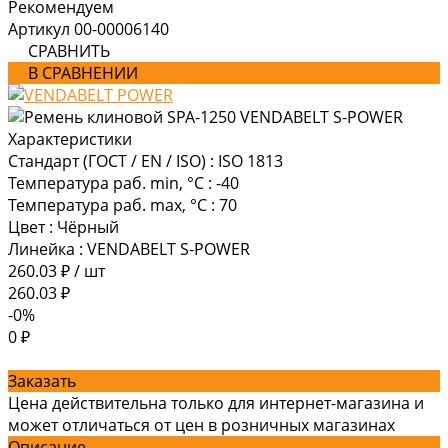
Рекомендуем
Артикул
00-00006140
СРАВНИТЬ
В СРАВНЕНИИ
Характеристики
Стандарт (ГОСТ / EN / ISO)
:
ISO 1813
Температура раб. min, °C
:
-40
Температура раб. max, °C
:
70
Цвет
:
Чёрный
Линейка
:
VENDABELT S-POWER
260.03 ₽
/
шт
260.03 ₽
-0%
0 ₽
Заказать
Цена действительна только для интернет-магазина и
может отличаться от цен в розничных магазинах
Описание