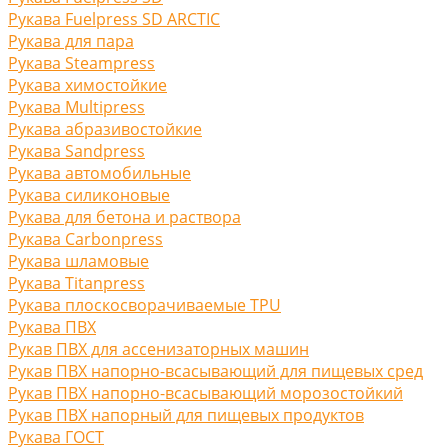
Рукава Fuelpress SD ARCTIC
Рукава для пара
Рукава Steampress
Рукава химостойкие
Рукава Multipress
Рукава абразивостойкие
Рукава Sandpress
Рукава автомобильные
Рукава силиконовые
Рукава для бетона и раствора
Рукава Carbonpress
Рукава шламовые
Рукава Titanpress
Рукава плоскосворачиваемые TPU
Рукава ПВХ
Рукав ПВХ для ассенизаторных машин
Рукав ПВХ напорно-всасывающий для пищевых сред
Рукав ПВХ напорно-всасывающий морозостойкий
Рукав ПВХ напорный для пищевых продуктов
Рукава ГОСТ