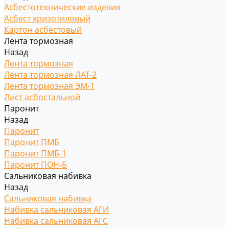
Асбестотехнические изделия
Асбест хризотиловый
Картон асбестовый
Лента тормозная
Назад
Лента тормозная
Лента тормозная ЛАТ-2
Лента тормозная ЭМ-1
Лист асбостальной
Паронит
Назад
Паронит
Паронит ПМБ
Паронит ПМБ-1
Паронит ПОН-Б
Сальниковая набивка
Назад
Сальниковая набивка
Набивка сальниковая АГИ
Набивка сальниковая АГС