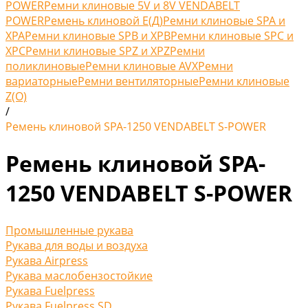
POWER
Ремни клиновые 5V и 8V VENDABELT
POWER
Ремень клиновой Е(Д)
Ремни клиновые SPA и
XPA
Ремни клиновые SPB и XPB
Ремни клиновые SPC и
XPC
Ремни клиновые SPZ и XPZ
Ремни
поликлиновые
Ремни клиновые AVX
Ремни
вариаторные
Ремни вентиляторные
Ремни клиновые
Z(O)
/
Ремень клиновой SPA-1250 VENDABELT S-POWER
Ремень клиновой SPA-
1250 VENDABELT S-POWER
Промышленные рукава
Рукава для воды и воздуха
Рукава Airpress
Рукава маслобензостойкие
Рукава Fuelpress
Рукава Fuelpress SD