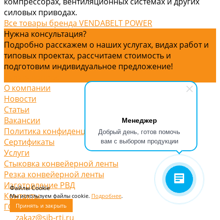
компрессорах, вентиляционных системах и других
силовых приводах.
Все товары бренда VENDABELT POWER
Нужна консультация?
Подробно расскажем о наших услугах, видах работ и
типовых проектах, рассчитаем стоимость и
подготовим индивидуальное предложение!
Задать вопрос
О компании
Новости
Статьи
Вакансии
Менеджер
Политика конфиденциальности
Добрый день, готов помочь
вам с выбором продукции
Сертификаты
Услуги
Стыковка конвейерной ленты
Резка конвейерной ленты
Изготовление РВД
Файлы Cookie
Контакты
Мы используем файлы cookie.
Подробнее
.
ГОСТы
Принять и закрыть
zakaz@sib-rti.ru