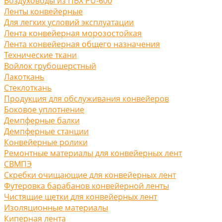
Воздуховоды из ПВХ PU-600
Ленты конвейерные
Для легких условий эксплуатации
Лента конвейерная морозостойкая
Лента конвейерная общего назначения
Технические ткани
Войлок грубошерстный
Лакоткань
Стеклоткань
Продукция для обслуживания конвейеров
Боковое уплотнение
Демпферные балки
Демпферные станции
Конвейерные ролики
Ремонтные материалы для конвейерных лент
СВМПЭ
Скребки очищающие для конвейерных лент
Футеровка барабанов конвейерной ленты
Чистящие щетки для конвейерных лент
Изоляционные материалы
Киперная лента