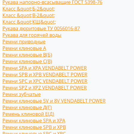
Рукава напорно-всасыващие ГОСТ 5398-76
Класс &quot;Б-2&quot;
Класс &quot;В-2&quot;
Класс &quot;КЩ&quot;
Рукава дюритовые ТУ 0056016-87
Рукава для горячей воды
Ремни приводные
Ремни клиновые A
Ремни клиновые В(Б)
Ремни клиновые С(B)
Ремни SPA и XPA VENDABELT POWER
Ремни SPB и XPB VENDABELT POWER
Ремни SPC и XPC VENDABELT POWER
Ремни SPZ и XPZ VENDABELT POWER
Ремни зубчатые
Ремни клиновые 5V и 8V VENDABELT POWER
Ремни клиновые Д(Г)
Ремень клиновой Е(Д)
Ремни клиновые SPA и XPA
Ремни клиновые SPB и XPB
Ремни клиновые SPC и XPC