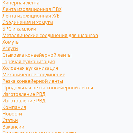
Киперная лента
Лента изоляционная ПВХ
Лента изоляционная Х/Б
Соединения и хомуты
БРС и камлоки
Металлические соединения для шлангов
Хомуты
Услуги
Стыковка конвейерной ленты
Горячая вулканизация
Холодная вулканизация
Механическое соединение
Резка конвейерной ленты
Продольная резка конвейерной ленты
Изготовление РВД
Изготовление РВД
Компания
Новости
Статьи
Вакансии