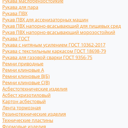
Рукава маслобензостойкие
Рукава для пара
Рукава ПВХ
Рукав ПВХ для ассенизаторных машин
Рукав ПВХ напорно-всасывающий для пищевых сред
Рукав ПВХ напорно-всасывающий морозостойкий
Рукава ГОСТ
Рукава с нитяным усилением ГОСТ 10362-2017
Рукава с текстильным каркасом ГОСТ 18698-79
Рукава для газовой сварки ГОСТ 9356-75
Ремни приводные
Ремни клиновые A
Ремни клиновые В(Б)
Ремни клиновые С(B)
Асбестотехнические изделия
Асбест хризотиловый
Картон асбестовый
Лента тормозная
Резинотехнические изделия
Технические пластины
Формовые изделия