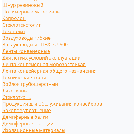
Шнур резиновый
Полимерные материалы
Капролон
Стеклотекстолит
Текстолит
Воздуховоды гибкие
Воздуховоды из ПВХ PU-600
Ленты конвейерные
Для легких условий эксплуатации
Лента конвейерная морозостойкая
Лента конвейерная общего назначения
Технические ткани
Войлок грубошерстный
Лакоткань
Стеклоткань
Продукция для обслуживания конвейеров
Боковое уплотнение
Демпферные балки
Демпферные станции
Изоляционные материалы