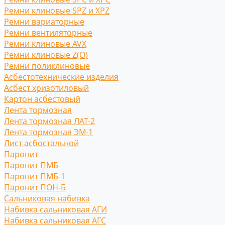
Ремни клиновые SPZ и XPZ
Ремни вариаторные
Ремни вентиляторные
Ремни клиновые AVX
Ремни клиновые Z(O)
Ремни поликлиновые
Асбестотехнические изделия
Асбест хризотиловый
Картон асбестовый
Лента тормозная
Лента тормозная ЛАТ-2
Лента тормозная ЭМ-1
Лист асбостальной
Паронит
Паронит ПМБ
Паронит ПМБ-1
Паронит ПОН-Б
Сальниковая набивка
Набивка сальниковая АГИ
Набивка сальниковая АГС