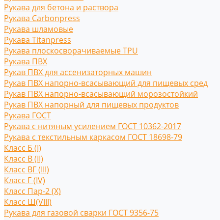
Рукава для бетона и раствора
Рукава Carbonpress
Рукава шламовые
Рукава Titanpress
Рукава плоскосворачиваемые TPU
Рукава ПВХ
Рукав ПВХ для ассенизаторных машин
Рукав ПВХ напорно-всасывающий для пищевых сред
Рукав ПВХ напорно-всасывающий морозостойкий
Рукав ПВХ напорный для пищевых продуктов
Рукава ГОСТ
Рукава с нитяным усилением ГОСТ 10362-2017
Рукава с текстильным каркасом ГОСТ 18698-79
Класс Б (I)
Класс В (II)
Класс ВГ (III)
Класс Г (IV)
Класс Пар-2 (X)
Класс Ш(VIII)
Рукава для газовой сварки ГОСТ 9356-75