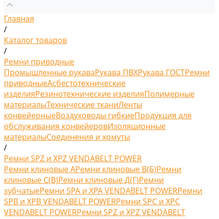
Главная
/
Каталог товаров
/
Ремни приводные
Промышленные рукава
Рукава ПВХ
Рукава ГОСТ
Ремни
приводные
Асбестотехнические
изделия
Резинотехнические изделия
Полимерные
материалы
Технические ткани
Ленты
конвейерные
Воздуховоды гибкие
Продукция для
обслуживания конвейеров
Изоляционные
материалы
Соединения и хомуты
/
Ремни SPZ и XPZ VENDABELT POWER
Ремни клиновые A
Ремни клиновые В(Б)
Ремни
клиновые С(B)
Ремни клиновые Д(Г)
Ремни
зубчатые
Ремни SPA и XPA VENDABELT POWER
Ремни
SPB и XPB VENDABELT POWER
Ремни SPC и XPC
VENDABELT POWER
Ремни SPZ и XPZ VENDABELT