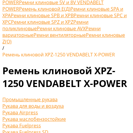
POWER
Ремни клиновые 5V и 8V VENDABELT
POWER
Ремень клиновой Е(Д)
Ремни клиновые SPA и
XPA
Ремни клиновые SPB и XPB
Ремни клиновые SPC и
XPC
Ремни клиновые SPZ и XPZ
Ремни
поликлиновые
Ремни клиновые AVX
Ремни
вариаторные
Ремни вентиляторные
Ремни клиновые
Z(O)
/
Ремень клиновой XPZ-1250 VENDABELT X-POWER
Ремень клиновой XPZ-
1250 VENDABELT X-POWER
Промышленные рукава
Рукава для воды и воздуха
Рукава Airpress
Рукава маслобензостойкие
Рукава Fuelpress
Рукава Fuelpress SD