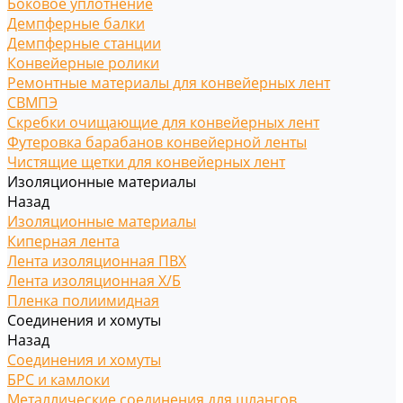
Боковое уплотнение
Демпферные балки
Демпферные станции
Конвейерные ролики
Ремонтные материалы для конвейерных лент
СВМПЭ
Скребки очищающие для конвейерных лент
Футеровка барабанов конвейерной ленты
Чистящие щетки для конвейерных лент
Изоляционные материалы
Назад
Изоляционные материалы
Киперная лента
Лента изоляционная ПВХ
Лента изоляционная Х/Б
Пленка полиимидная
Соединения и хомуты
Назад
Соединения и хомуты
БРС и камлоки
Металлические соединения для шлангов