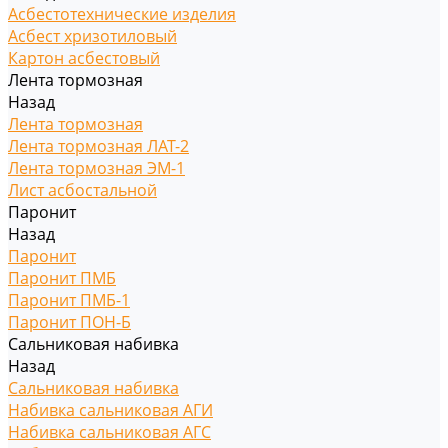
Асбестотехнические изделия
Асбест хризотиловый
Картон асбестовый
Лента тормозная
Назад
Лента тормозная
Лента тормозная ЛАТ-2
Лента тормозная ЭМ-1
Лист асбостальной
Паронит
Назад
Паронит
Паронит ПМБ
Паронит ПМБ-1
Паронит ПОН-Б
Сальниковая набивка
Назад
Сальниковая набивка
Набивка сальниковая АГИ
Набивка сальниковая АГС