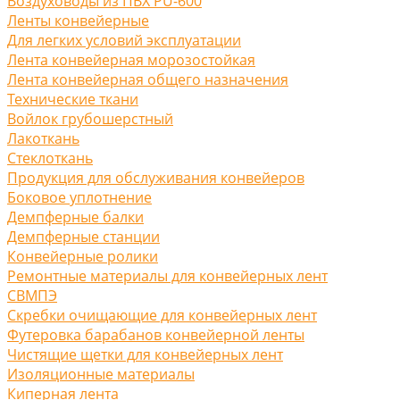
Воздуховоды из ПВХ PU-600
Ленты конвейерные
Для легких условий эксплуатации
Лента конвейерная морозостойкая
Лента конвейерная общего назначения
Технические ткани
Войлок грубошерстный
Лакоткань
Стеклоткань
Продукция для обслуживания конвейеров
Боковое уплотнение
Демпферные балки
Демпферные станции
Конвейерные ролики
Ремонтные материалы для конвейерных лент
СВМПЭ
Скребки очищающие для конвейерных лент
Футеровка барабанов конвейерной ленты
Чистящие щетки для конвейерных лент
Изоляционные материалы
Киперная лента