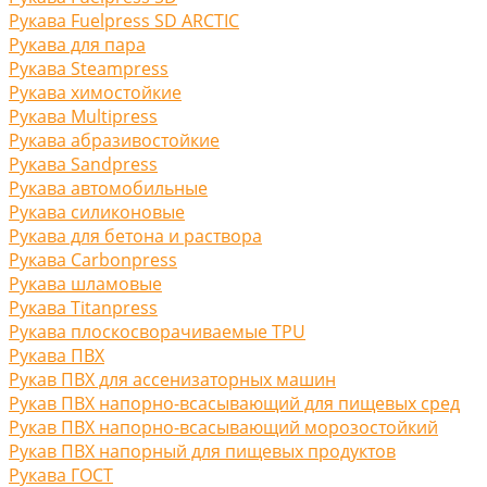
Рукава Fuelpress SD ARCTIC
Рукава для пара
Рукава Steampress
Рукава химостойкие
Рукава Multipress
Рукава абразивостойкие
Рукава Sandpress
Рукава автомобильные
Рукава силиконовые
Рукава для бетона и раствора
Рукава Carbonpress
Рукава шламовые
Рукава Titanpress
Рукава плоскосворачиваемые TPU
Рукава ПВХ
Рукав ПВХ для ассенизаторных машин
Рукав ПВХ напорно-всасывающий для пищевых сред
Рукав ПВХ напорно-всасывающий морозостойкий
Рукав ПВХ напорный для пищевых продуктов
Рукава ГОСТ