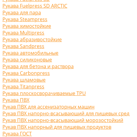
Рукава Fuelpress SD ARCTIC
Рукава для пара
Рукава Steampress
Рукава химостойкие
Рукава Multipress
Рукава абразивостойкие
Рукава Sandpress
Рукава автомобильные
Рукава силиконовые
Рукава для бетона и раствора
Рукава Carbonpress
Рукава шламовые
Рукава Titanpress
Рукава плоскосворачиваемые TPU
Рукава ПВХ
Рукав ПВХ для ассенизаторных машин
Рукав ПВХ напорно-всасывающий для пищевых сред
Рукав ПВХ напорно-всасывающий морозостойкий
Рукав ПВХ напорный для пищевых продуктов
Рукава ГОСТ