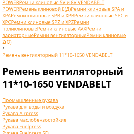
POWER
Ремни клиновые 5V и 8V VENDABELT
POWER
Ремень клиновой Е(Д)
Ремни клиновые SPA и
XPA
Ремни клиновые SPB и XPB
Ремни клиновые SPC и
XPC
Ремни клиновые SPZ и XPZ
Ремни
поликлиновые
Ремни клиновые AVX
Ремни
вариаторные
Ремни вентиляторные
Ремни клиновые
Z(O)
/
Ремень вентиляторный 11*10-1650 VENDABELT
Ремень вентиляторный
11*10-1650 VENDABELT
Промышленные рукава
Рукава для воды и воздуха
Рукава Airpress
Рукава маслобензостойкие
Рукава Fuelpress
Рукава Fuelpress SD