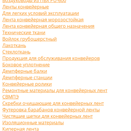
Воздуховоды из ПВХ PU-600
Ленты конвейерные
Для легких условий эксплуатации
Лента конвейерная морозостойкая
Лента конвейерная общего назначения
Технические ткани
Войлок грубошерстный
Лакоткань
Стеклоткань
Продукция для обслуживания конвейеров
Боковое уплотнение
Демпферные балки
Демпферные станции
Конвейерные ролики
Ремонтные материалы для конвейерных лент
СВМПЭ
Скребки очищающие для конвейерных лент
Футеровка барабанов конвейерной ленты
Чистящие щетки для конвейерных лент
Изоляционные материалы
Киперная лента