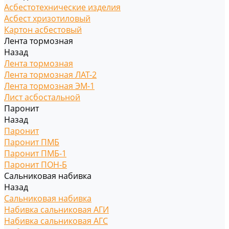
Асбестотехнические изделия
Асбест хризотиловый
Картон асбестовый
Лента тормозная
Назад
Лента тормозная
Лента тормозная ЛАТ-2
Лента тормозная ЭМ-1
Лист асбостальной
Паронит
Назад
Паронит
Паронит ПМБ
Паронит ПМБ-1
Паронит ПОН-Б
Сальниковая набивка
Назад
Сальниковая набивка
Набивка сальниковая АГИ
Набивка сальниковая АГС