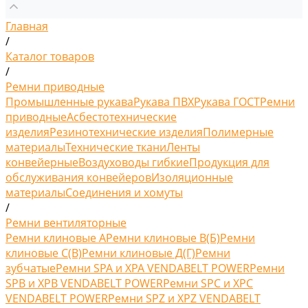
Главная
/
Каталог товаров
/
Ремни приводные
Промышленные рукава
Рукава ПВХ
Рукава ГОСТ
Ремни
приводные
Асбестотехнические
изделия
Резинотехнические изделия
Полимерные
материалы
Технические ткани
Ленты
конвейерные
Воздуховоды гибкие
Продукция для
обслуживания конвейеров
Изоляционные
материалы
Соединения и хомуты
/
Ремни вентиляторные
Ремни клиновые A
Ремни клиновые В(Б)
Ремни
клиновые С(B)
Ремни клиновые Д(Г)
Ремни
зубчатые
Ремни SPA и XPA VENDABELT POWER
Ремни
SPB и XPB VENDABELT POWER
Ремни SPC и XPC
VENDABELT POWER
Ремни SPZ и XPZ VENDABELT