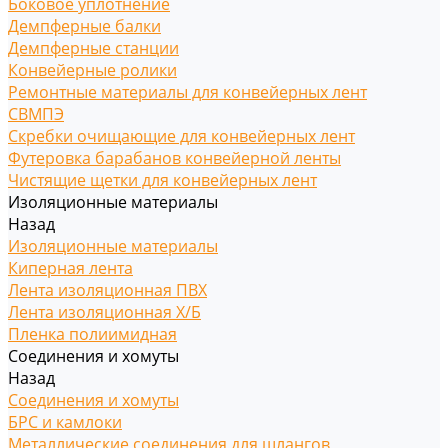
Боковое уплотнение
Демпферные балки
Демпферные станции
Конвейерные ролики
Ремонтные материалы для конвейерных лент
СВМПЭ
Скребки очищающие для конвейерных лент
Футеровка барабанов конвейерной ленты
Чистящие щетки для конвейерных лент
Изоляционные материалы
Назад
Изоляционные материалы
Киперная лента
Лента изоляционная ПВХ
Лента изоляционная Х/Б
Пленка полиимидная
Соединения и хомуты
Назад
Соединения и хомуты
БРС и камлоки
Металлические соединения для шлангов