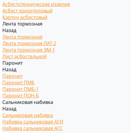
Асбестотехнические изделия
Асбест хризотиловый
Картон асбестовый
Лента тормозная
Назад
Лента тормозная
Лента тормозная ЛАТ-2
Лента тормозная ЭМ-1
Лист асбостальной
Паронит
Назад
Паронит
Паронит ПМБ
Паронит ПМБ-1
Паронит ПОН-Б
Сальниковая набивка
Назад
Сальниковая набивка
Набивка сальниковая АГИ
Набивка сальниковая АГС