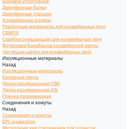
Боковое уплотнение
Демпферные балки
Демпферные станции
Конвейерные ролики
Ремонтные материалы для конвейерных лент
СВМПЭ
Скребки очищающие для конвейерных лент
Футеровка барабанов конвейерной ленты
Чистящие щетки для конвейерных лент
Изоляционные материалы
Назад
Изоляционные материалы
Киперная лента
Лента изоляционная ПВХ
Лента изоляционная Х/Б
Пленка полиимидная
Соединения и хомуты
Назад
Соединения и хомуты
БРС и камлоки
Металлические соединения для шлангов