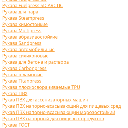
Рукава Fuelpress SD ARCTIC
Рукава для пара
Рукава Steampress
Рукава химостойкие
Рукава Multipress
Рукава абразивостойкие
Рукава Sandpress
Рукава автомобильные
Рукава силиконовые
Рукава для бетона и раствора
Рукава Carbonpress
Рукава шламовые
Рукава Titanpress
Рукава плоскосворачиваемые TPU
Рукава ПВХ
Рукав ПВХ для ассенизаторных машин
Рукав ПВХ напорно-всасывающий для пищевых сред
Рукав ПВХ напорно-всасывающий морозостойкий
Рукав ПВХ напорный для пищевых продуктов
Рукава ГОСТ