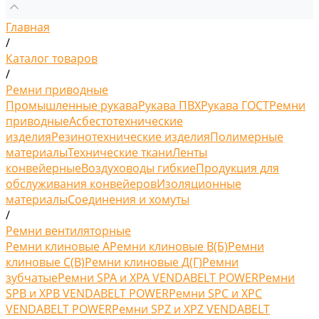
Главная
/
Каталог товаров
/
Ремни приводные
Промышленные рукава
Рукава ПВХ
Рукава ГОСТ
Ремни
приводные
Асбестотехнические
изделия
Резинотехнические изделия
Полимерные
материалы
Технические ткани
Ленты
конвейерные
Воздуховоды гибкие
Продукция для
обслуживания конвейеров
Изоляционные
материалы
Соединения и хомуты
/
Ремни вентиляторные
Ремни клиновые A
Ремни клиновые В(Б)
Ремни
клиновые С(B)
Ремни клиновые Д(Г)
Ремни
зубчатые
Ремни SPA и XPA VENDABELT POWER
Ремни
SPB и XPB VENDABELT POWER
Ремни SPC и XPC
VENDABELT POWER
Ремни SPZ и XPZ VENDABELT