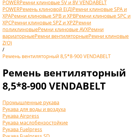
POWER
Ремни клиновые 5V и 8V VENDABELT
POWER
Ремень клиновой Е(Д)
Ремни клиновые SPA и
XPA
Ремни клиновые SPB и XPB
Ремни клиновые SPC и
XPC
Ремни клиновые SPZ и XPZ
Ремни
поликлиновые
Ремни клиновые AVX
Ремни
вариаторные
Ремни вентиляторные
Ремни клиновые
Z(O)
/
Ремень вентиляторный 8,5*8-900 VENDABELT
Ремень вентиляторный
8,5*8-900 VENDABELT
Промышленные рукава
Рукава для воды и воздуха
Рукава Airpress
Рукава маслобензостойкие
Рукава Fuelpress
Рукава Fuelpress SD