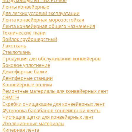
Воздуховоды из ПВХ PU-600
Ленты конвейерные
Для легких условий эксплуатации
Лента конвейерная морозостойкая
Лента конвейерная общего назначения
Технические ткани
Войлок грубошерстный
Лакоткань
Стеклоткань
Продукция для обслуживания конвейеров
Боковое уплотнение
Демпферные балки
Демпферные станции
Конвейерные ролики
Ремонтные материалы для конвейерных лент
СВМПЭ
Скребки очищающие для конвейерных лент
Футеровка барабанов конвейерной ленты
Чистящие щетки для конвейерных лент
Изоляционные материалы
Киперная лента