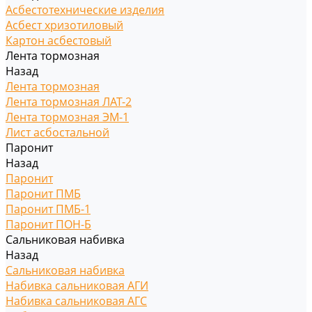
Асбестотехнические изделия
Асбест хризотиловый
Картон асбестовый
Лента тормозная
Назад
Лента тормозная
Лента тормозная ЛАТ-2
Лента тормозная ЭМ-1
Лист асбостальной
Паронит
Назад
Паронит
Паронит ПМБ
Паронит ПМБ-1
Паронит ПОН-Б
Сальниковая набивка
Назад
Сальниковая набивка
Набивка сальниковая АГИ
Набивка сальниковая АГС