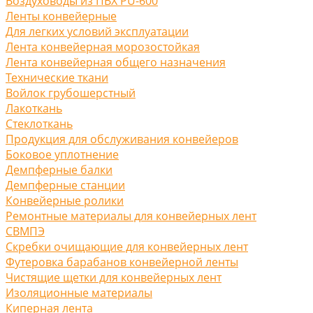
Воздуховоды из ПВХ PU-600
Ленты конвейерные
Для легких условий эксплуатации
Лента конвейерная морозостойкая
Лента конвейерная общего назначения
Технические ткани
Войлок грубошерстный
Лакоткань
Стеклоткань
Продукция для обслуживания конвейеров
Боковое уплотнение
Демпферные балки
Демпферные станции
Конвейерные ролики
Ремонтные материалы для конвейерных лент
СВМПЭ
Скребки очищающие для конвейерных лент
Футеровка барабанов конвейерной ленты
Чистящие щетки для конвейерных лент
Изоляционные материалы
Киперная лента