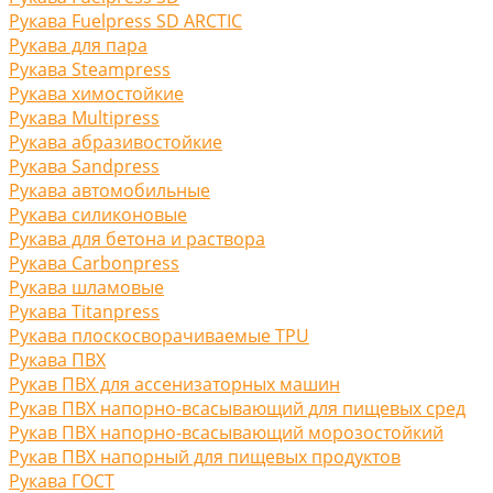
Рукава Fuelpress SD ARCTIC
Рукава для пара
Рукава Steampress
Рукава химостойкие
Рукава Multipress
Рукава абразивостойкие
Рукава Sandpress
Рукава автомобильные
Рукава силиконовые
Рукава для бетона и раствора
Рукава Carbonpress
Рукава шламовые
Рукава Titanpress
Рукава плоскосворачиваемые TPU
Рукава ПВХ
Рукав ПВХ для ассенизаторных машин
Рукав ПВХ напорно-всасывающий для пищевых сред
Рукав ПВХ напорно-всасывающий морозостойкий
Рукав ПВХ напорный для пищевых продуктов
Рукава ГОСТ