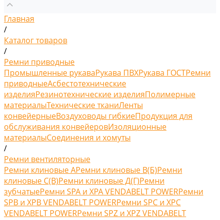
Главная
/
Каталог товаров
/
Ремни приводные
Промышленные рукава
Рукава ПВХ
Рукава ГОСТ
Ремни
приводные
Асбестотехнические
изделия
Резинотехнические изделия
Полимерные
материалы
Технические ткани
Ленты
конвейерные
Воздуховоды гибкие
Продукция для
обслуживания конвейеров
Изоляционные
материалы
Соединения и хомуты
/
Ремни вентиляторные
Ремни клиновые A
Ремни клиновые В(Б)
Ремни
клиновые С(B)
Ремни клиновые Д(Г)
Ремни
зубчатые
Ремни SPA и XPA VENDABELT POWER
Ремни
SPB и XPB VENDABELT POWER
Ремни SPC и XPC
VENDABELT POWER
Ремни SPZ и XPZ VENDABELT