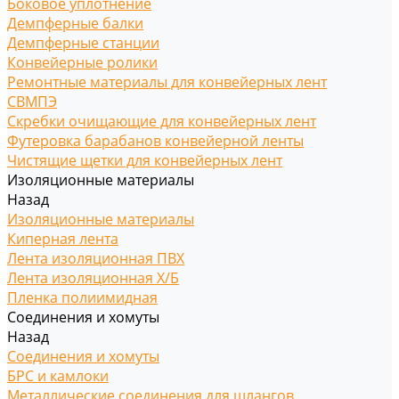
Боковое уплотнение
Демпферные балки
Демпферные станции
Конвейерные ролики
Ремонтные материалы для конвейерных лент
СВМПЭ
Скребки очищающие для конвейерных лент
Футеровка барабанов конвейерной ленты
Чистящие щетки для конвейерных лент
Изоляционные материалы
Назад
Изоляционные материалы
Киперная лента
Лента изоляционная ПВХ
Лента изоляционная Х/Б
Пленка полиимидная
Соединения и хомуты
Назад
Соединения и хомуты
БРС и камлоки
Металлические соединения для шлангов