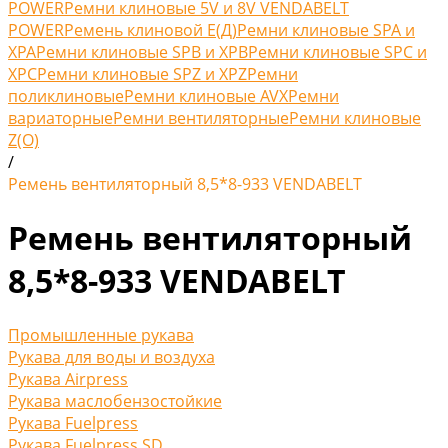
POWER
Ремни клиновые 5V и 8V VENDABELT
POWER
Ремень клиновой Е(Д)
Ремни клиновые SPA и
XPA
Ремни клиновые SPB и XPB
Ремни клиновые SPC и
XPC
Ремни клиновые SPZ и XPZ
Ремни
поликлиновые
Ремни клиновые AVX
Ремни
вариаторные
Ремни вентиляторные
Ремни клиновые
Z(O)
/
Ремень вентиляторный 8,5*8-933 VENDABELT
Ремень вентиляторный
8,5*8-933 VENDABELT
Промышленные рукава
Рукава для воды и воздуха
Рукава Airpress
Рукава маслобензостойкие
Рукава Fuelpress
Рукава Fuelpress SD