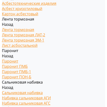
Асбестотехнические изделия
Асбест хризотиловый
Картон асбестовый
Лента тормозная
Назад
Лента тормозная
Лента тормозная ЛАТ-2
Лента тормозная ЭМ-1
Лист асбостальной
Паронит
Назад
Паронит
Паронит ПМБ
Паронит ПМБ-1
Паронит ПОН-Б
Сальниковая набивка
Назад
Сальниковая набивка
Набивка сальниковая АГИ
Набивка сальниковая АГС