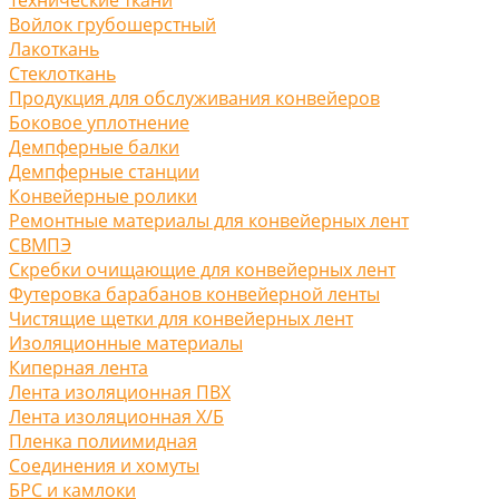
Войлок грубошерстный
Лакоткань
Стеклоткань
Продукция для обслуживания конвейеров
Боковое уплотнение
Демпферные балки
Демпферные станции
Конвейерные ролики
Ремонтные материалы для конвейерных лент
СВМПЭ
Скребки очищающие для конвейерных лент
Футеровка барабанов конвейерной ленты
Чистящие щетки для конвейерных лент
Изоляционные материалы
Киперная лента
Лента изоляционная ПВХ
Лента изоляционная Х/Б
Пленка полиимидная
Соединения и хомуты
БРС и камлоки