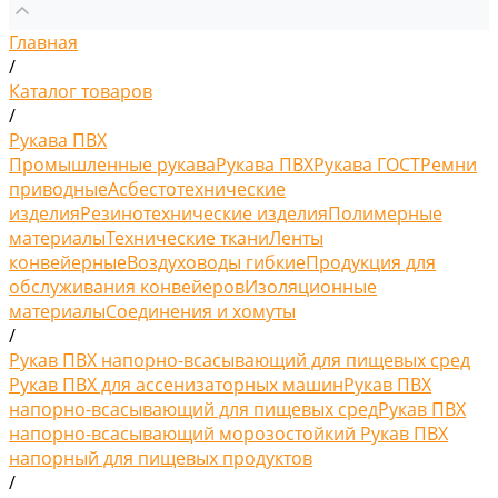
Главная
/
Каталог товаров
/
Рукава ПВХ
Промышленные рукава
Рукава ПВХ
Рукава ГОСТ
Ремни
приводные
Асбестотехнические
изделия
Резинотехнические изделия
Полимерные
материалы
Технические ткани
Ленты
конвейерные
Воздуховоды гибкие
Продукция для
обслуживания конвейеров
Изоляционные
материалы
Соединения и хомуты
/
Рукав ПВХ напорно-всасывающий для пищевых сред
Рукав ПВХ для ассенизаторных машин
Рукав ПВХ
напорно-всасывающий для пищевых сред
Рукав ПВХ
напорно-всасывающий морозостойкий
Рукав ПВХ
напорный для пищевых продуктов
/