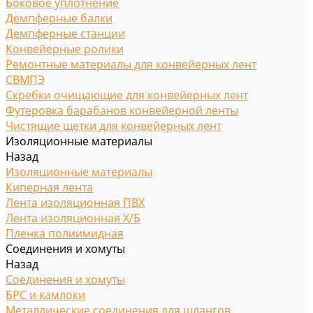
Боковое уплотнение
Демпферные балки
Демпферные станции
Конвейерные ролики
Ремонтные материалы для конвейерных лент
СВМПЭ
Скребки очищающие для конвейерных лент
Футеровка барабанов конвейерной ленты
Чистящие щетки для конвейерных лент
Изоляционные материалы
Назад
Изоляционные материалы
Киперная лента
Лента изоляционная ПВХ
Лента изоляционная Х/Б
Пленка полиимидная
Соединения и хомуты
Назад
Соединения и хомуты
БРС и камлоки
Металлические соединения для шлангов