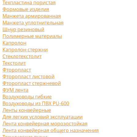
Техпластина пористая
Формовые изделия
Манжета армированная
Манжета уплотнительная
Шнур резиновый
Полимерные материалы
Капролон
Капролон стержни
Стеклотекстолит
Текстолит
Фторопласт
Фторопласт листовой
Фторопласт стержневой
ФУМ лента
Воздуховоды гибкие
Воздуховоды из ПВХ PU-600
Ленты конвейерные
Для легких условий эксплуатации
Лента конвейерная морозостойкая
Лента конвейерная общего назначения
Технические ткани