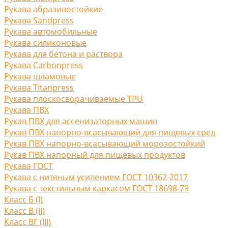
Рукава абразивостойкие
Рукава Sandpress
Рукава автомобильные
Рукава силиконовые
Рукава для бетона и раствора
Рукава Carbonpress
Рукава шламовые
Рукава Titanpress
Рукава плоскосворачиваемые TPU
Рукава ПВХ
Рукав ПВХ для ассенизаторных машин
Рукав ПВХ напорно-всасывающий для пищевых сред
Рукав ПВХ напорно-всасывающий морозостойкий
Рукав ПВХ напорный для пищевых продуктов
Рукава ГОСТ
Рукава с нитяным усилением ГОСТ 10362-2017
Рукава с текстильным каркасом ГОСТ 18698-79
Класс Б (I)
Класс В (II)
Класс ВГ (III)