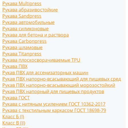
Рукава Multipress
Рукава абразивостойкие
Рукава Sandpress
Рукава автомобильные
Рукава силиконовые
Рукава для бетона и раствора
Рукава Carbonpress
Рукава шламовые
Рукава Titanpress
Рукава плоскосворачиваемые TPU
Рукава ПВХ
Рукав ПВХ для ассенизаторных машин
Рукав ПВХ напорно-всасывающий для пищевых сред
Рукав ПВХ напорно-всасывающий морозостойкий
Рукав ПВХ напорный для пищевых продуктов
Рукава ГОСТ
Рукава с нитяным усилением ГОСТ 10362-2017
Рукава с текстильным каркасом ГОСТ 18698-79
Класс Б (I)
Класс В (II)