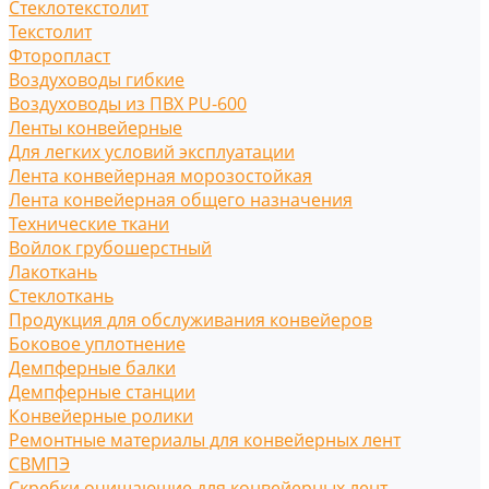
Стеклотекстолит
Текстолит
Фторопласт
Воздуховоды гибкие
Воздуховоды из ПВХ PU-600
Ленты конвейерные
Для легких условий эксплуатации
Лента конвейерная морозостойкая
Лента конвейерная общего назначения
Технические ткани
Войлок грубошерстный
Лакоткань
Стеклоткань
Продукция для обслуживания конвейеров
Боковое уплотнение
Демпферные балки
Демпферные станции
Конвейерные ролики
Ремонтные материалы для конвейерных лент
СВМПЭ
Скребки очищающие для конвейерных лент