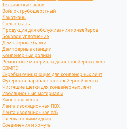
Технические ткани
Войлок грубошерстный
Лакоткань
Стеклоткань
Продукция для обслуживания конвейеров
Боковое уплотнение
Демпферные балки
Демпферные станции
Конвейерные ролики
Ремонтные материалы для конвейерных лент
СВМПЭ
Скребки очищающие для конвейерных лент
Футеровка барабанов конвейерной ленты
Чистящие щетки для конвейерных лент
Изоляционные материалы
Киперная лента
Лента изоляционная ПВХ
Лента изоляционная Х/Б
Пленка полиимидная
Соединения и хомуты