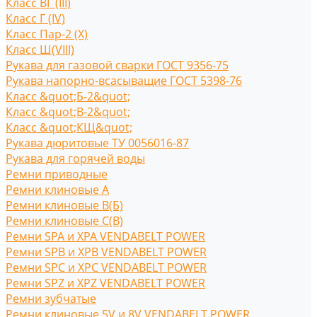
Класс ВГ (III)
Класс Г (IV)
Класс Пар-2 (X)
Класс Ш(VIII)
Рукава для газовой сварки ГОСТ 9356-75
Рукава напорно-всасыващие ГОСТ 5398-76
Класс &quot;Б-2&quot;
Класс &quot;В-2&quot;
Класс &quot;КЩ&quot;
Рукава дюритовые ТУ 0056016-87
Рукава для горячей воды
Ремни приводные
Ремни клиновые A
Ремни клиновые В(Б)
Ремни клиновые С(B)
Ремни SPA и XPA VENDABELT POWER
Ремни SPB и XPB VENDABELT POWER
Ремни SPC и XPC VENDABELT POWER
Ремни SPZ и XPZ VENDABELT POWER
Ремни зубчатые
Ремни клиновые 5V и 8V VENDABELT POWER