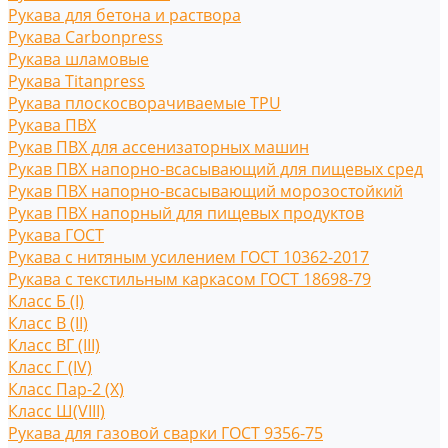
Рукава для бетона и раствора
Рукава Carbonpress
Рукава шламовые
Рукава Titanpress
Рукава плоскосворачиваемые TPU
Рукава ПВХ
Рукав ПВХ для ассенизаторных машин
Рукав ПВХ напорно-всасывающий для пищевых сред
Рукав ПВХ напорно-всасывающий морозостойкий
Рукав ПВХ напорный для пищевых продуктов
Рукава ГОСТ
Рукава с нитяным усилением ГОСТ 10362-2017
Рукава с текстильным каркасом ГОСТ 18698-79
Класс Б (I)
Класс В (II)
Класс ВГ (III)
Класс Г (IV)
Класс Пар-2 (X)
Класс Ш(VIII)
Рукава для газовой сварки ГОСТ 9356-75