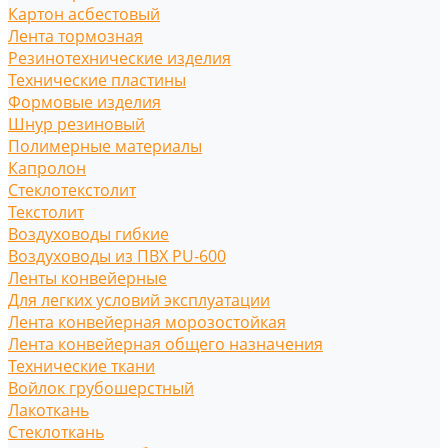
Картон асбестовый
Лента тормозная
Резинотехнические изделия
Технические пластины
Формовые изделия
Шнур резиновый
Полимерные материалы
Капролон
Стеклотекстолит
Текстолит
Воздуховоды гибкие
Воздуховоды из ПВХ PU-600
Ленты конвейерные
Для легких условий эксплуатации
Лента конвейерная морозостойкая
Лента конвейерная общего назначения
Технические ткани
Войлок грубошерстный
Лакоткань
Стеклоткань