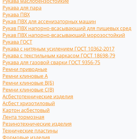
Рукава маслобензостойкие
Рукава для пара
Рукава ПВХ
Рукав ПВХ для ассенизаторных машин
Рукав ПВХ напорно-всасывающий для пищевых сред
Рукав ПВХ напорно-всасывающий морозостойкий
Рукава ГОСТ
Рукава с нитяным усилением ГОСТ 10362-2017
Рукава с текстильным каркасом ГОСТ 18698-79
Рукава для газовой сварки ГОСТ 9356-75
Ремни приводные
Ремни клиновые A
Ремни клиновые В(Б)
Ремни клиновые С(B)
Асбестотехнические изделия
Асбест хризотиловый
Картон асбестовый
Лента тормозная
Резинотехнические изделия
Технические пластины
Формовые изделия