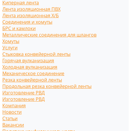
Киперная лента
Лента изоляционная ПВХ
Лента изоляционная Х/Б
Соединения и хомуты
БРС и камлоки
Металлические соединения для шлангов
Хомуты
Услуги
Стыковка конвейерной ленты
Горячая вулканизация
Холодная вулканизация
Механическое соединение
Резка конвейерной ленты
Продольная резка конвейерной ленты
Изготовление РВД
Изготовление РВД
Компания
Новости
Статьи
Вакансии