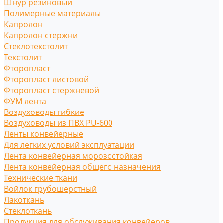
Шнур резиновый
Полимерные материалы
Капролон
Капролон стержни
Стеклотекстолит
Текстолит
Фторопласт
Фторопласт листовой
Фторопласт стержневой
ФУМ лента
Воздуховоды гибкие
Воздуховоды из ПВХ PU-600
Ленты конвейерные
Для легких условий эксплуатации
Лента конвейерная морозостойкая
Лента конвейерная общего назначения
Технические ткани
Войлок грубошерстный
Лакоткань
Стеклоткань
Продукция для обслуживания конвейеров