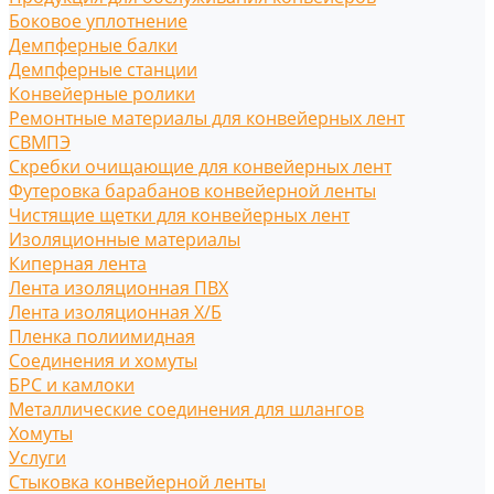
Боковое уплотнение
Демпферные балки
Демпферные станции
Конвейерные ролики
Ремонтные материалы для конвейерных лент
СВМПЭ
Скребки очищающие для конвейерных лент
Футеровка барабанов конвейерной ленты
Чистящие щетки для конвейерных лент
Изоляционные материалы
Киперная лента
Лента изоляционная ПВХ
Лента изоляционная Х/Б
Пленка полиимидная
Соединения и хомуты
БРС и камлоки
Металлические соединения для шлангов
Хомуты
Услуги
Стыковка конвейерной ленты