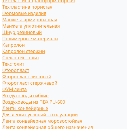
Техпластина трансформаторная
Техпластина пористая
Формовые изделия
Манжета армированная
Манжета уплотнительная
Шнур резиновый
Полимерные материалы
Капролон
Капролон стержни
Стеклотекстолит
Текстолит
Фторопласт
Фторопласт листовой
Фторопласт стержневой
ФУМ лента
Воздуховоды гибкие
Воздуховоды из ПВХ PU-600
Ленты конвейерные
Для легких условий эксплуатации
Лента конвейерная морозостойкая
Лента конвейерная общего назначения