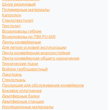
Шнур резиновый
Полимерные материалы
Капролон
Стеклотекстолит
Текстолит
Воздуховоды гибкие
Воздуховоды из ПВХ PU-600
Ленты конвейерные
Для легких условий эксплуатации
Лента конвейерная морозостойкая
Лента конвейерная общего назначения
Технические ткани
Войлок грубошерстный
Лакоткань
Стеклоткань
Продукция для обслуживания конвейеров
Боковое уплотнение
Демпферные балки
Демпферные станции
Изоляционные материалы