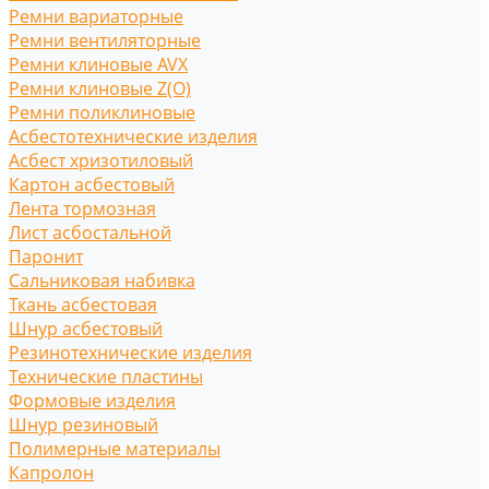
Ремни вариаторные
Ремни вентиляторные
Ремни клиновые AVX
Ремни клиновые Z(O)
Ремни поликлиновые
Асбестотехнические изделия
Асбест хризотиловый
Картон асбестовый
Лента тормозная
Лист асбостальной
Паронит
Сальниковая набивка
Ткань асбестовая
Шнур асбестовый
Резинотехнические изделия
Технические пластины
Формовые изделия
Шнур резиновый
Полимерные материалы
Капролон