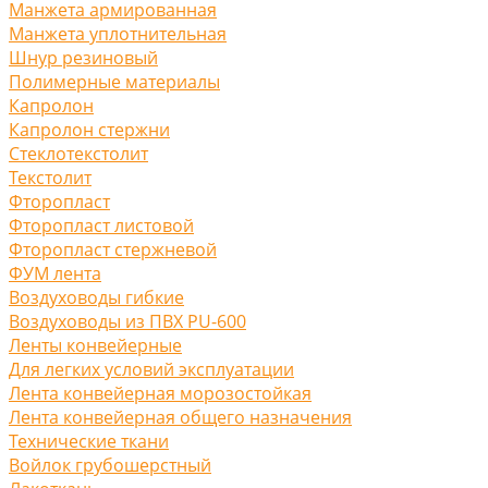
Манжета армированная
Манжета уплотнительная
Шнур резиновый
Полимерные материалы
Капролон
Капролон стержни
Стеклотекстолит
Текстолит
Фторопласт
Фторопласт листовой
Фторопласт стержневой
ФУМ лента
Воздуховоды гибкие
Воздуховоды из ПВХ PU-600
Ленты конвейерные
Для легких условий эксплуатации
Лента конвейерная морозостойкая
Лента конвейерная общего назначения
Технические ткани
Войлок грубошерстный