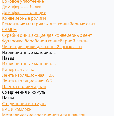
Боковое уплотнение
Демпферные балки
Демпферные станции
Конвейерные ролики
Ремонтные материалы для конвейерных лент
СВМПЭ
Скребки очищающие для конвейерных лент
Футеровка барабанов конвейерной ленты
Чистящие щетки для конвейерных лент
Изоляционные материалы
Назад
Изоляционные материалы
Киперная лента
Лента изоляционная ПВХ
Лента изоляционная Х/Б
Пленка полиимидная
Соединения и хомуты
Назад
Соединения и хомуты
БРС и камлоки
Металлические соединения для шлангов