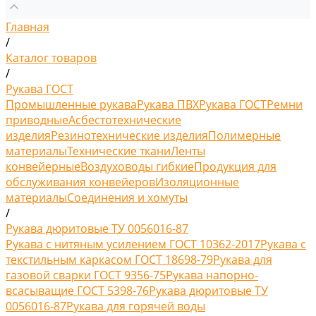
Главная
/
Каталог товаров
/
Рукава ГОСТ
Промышленные рукава
Рукава ПВХ
Рукава ГОСТ
Ремни
приводные
Асбестотехнические
изделия
Резинотехнические изделия
Полимерные
материалы
Технические ткани
Ленты
конвейерные
Воздуховоды гибкие
Продукция для
обслуживания конвейеров
Изоляционные
материалы
Соединения и хомуты
/
Рукава дюритовые ТУ 0056016-87
Рукава с нитяным усилением ГОСТ 10362-2017
Рукава с
текстильным каркасом ГОСТ 18698-79
Рукава для
газовой сварки ГОСТ 9356-75
Рукава напорно-
всасыващие ГОСТ 5398-76
Рукава дюритовые ТУ
0056016-87
Рукава для горячей воды