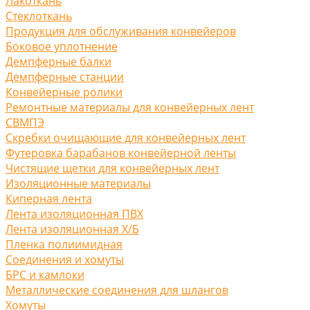
Лакоткань
Стеклоткань
Продукция для обслуживания конвейеров
Боковое уплотнение
Демпферные балки
Демпферные станции
Конвейерные ролики
Ремонтные материалы для конвейерных лент
СВМПЭ
Скребки очищающие для конвейерных лент
Футеровка барабанов конвейерной ленты
Чистящие щетки для конвейерных лент
Изоляционные материалы
Киперная лента
Лента изоляционная ПВХ
Лента изоляционная Х/Б
Пленка полиимидная
Соединения и хомуты
БРС и камлоки
Металлические соединения для шлангов
Хомуты