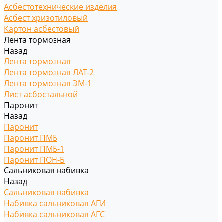
Асбестотехнические изделия
Асбест хризотиловый
Картон асбестовый
Лента тормозная
Назад
Лента тормозная
Лента тормозная ЛАТ-2
Лента тормозная ЭМ-1
Лист асбостальной
Паронит
Назад
Паронит
Паронит ПМБ
Паронит ПМБ-1
Паронит ПОН-Б
Сальниковая набивка
Назад
Сальниковая набивка
Набивка сальниковая АГИ
Набивка сальниковая АГС