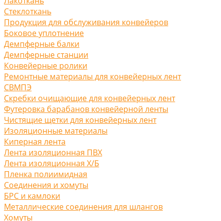
Лакоткань
Стеклоткань
Продукция для обслуживания конвейеров
Боковое уплотнение
Демпферные балки
Демпферные станции
Конвейерные ролики
Ремонтные материалы для конвейерных лент
СВМПЭ
Скребки очищающие для конвейерных лент
Футеровка барабанов конвейерной ленты
Чистящие щетки для конвейерных лент
Изоляционные материалы
Киперная лента
Лента изоляционная ПВХ
Лента изоляционная Х/Б
Пленка полиимидная
Соединения и хомуты
БРС и камлоки
Металлические соединения для шлангов
Хомуты