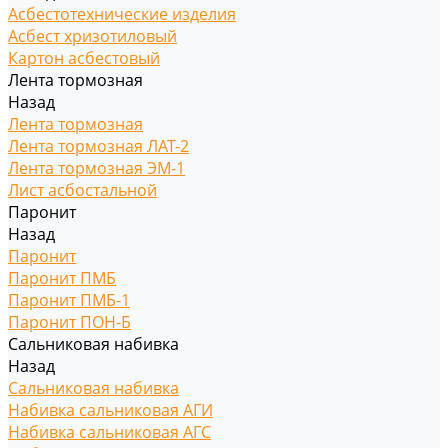
Асбестотехнические изделия
Асбест хризотиловый
Картон асбестовый
Лента тормозная
Назад
Лента тормозная
Лента тормозная ЛАТ-2
Лента тормозная ЭМ-1
Лист асбостальной
Паронит
Назад
Паронит
Паронит ПМБ
Паронит ПМБ-1
Паронит ПОН-Б
Сальниковая набивка
Назад
Сальниковая набивка
Набивка сальниковая АГИ
Набивка сальниковая АГС