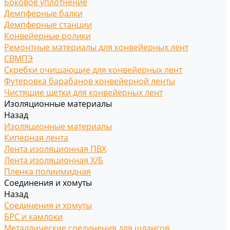
Боковое уплотнение
Демпферные балки
Демпферные станции
Конвейерные ролики
Ремонтные материалы для конвейерных лент
СВМПЭ
Скребки очищающие для конвейерных лент
Футеровка барабанов конвейерной ленты
Чистящие щетки для конвейерных лент
Изоляционные материалы
Назад
Изоляционные материалы
Киперная лента
Лента изоляционная ПВХ
Лента изоляционная Х/Б
Пленка полиимидная
Соединения и хомуты
Назад
Соединения и хомуты
БРС и камлоки
Металлические соединения для шлангов