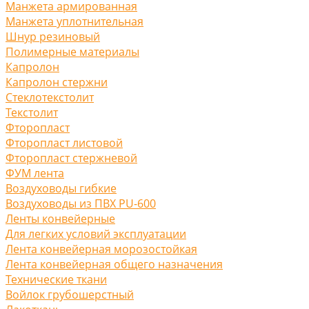
Манжета армированная
Манжета уплотнительная
Шнур резиновый
Полимерные материалы
Капролон
Капролон стержни
Стеклотекстолит
Текстолит
Фторопласт
Фторопласт листовой
Фторопласт стержневой
ФУМ лента
Воздуховоды гибкие
Воздуховоды из ПВХ PU-600
Ленты конвейерные
Для легких условий эксплуатации
Лента конвейерная морозостойкая
Лента конвейерная общего назначения
Технические ткани
Войлок грубошерстный