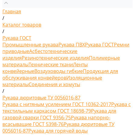
Главная
/
Каталог товаров
/
Рукава ГОСТ
Промышленные рукава
Рукава ПВХ
Рукава ГОСТ
Ремни
приводные
Асбестотехнические
изделия
Резинотехнические изделия
Полимерные
материалы
Технические ткани
Ленты
конвейерные
Воздуховоды гибкие
Продукция для
обслуживания конвейеров
Изоляционные
материалы
Соединения и хомуты
/
Рукава дюритовые ТУ 0056016-87
Рукава с нитяным усилением ГОСТ 10362-2017
Рукава с
текстильным каркасом ГОСТ 18698-79
Рукава для
газовой сварки ГОСТ 9356-75
Рукава напорно-
всасыващие ГОСТ 5398-76
Рукава дюритовые ТУ
0056016-87
Рукава для горячей воды