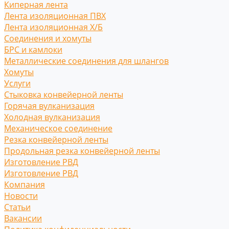
Киперная лента
Лента изоляционная ПВХ
Лента изоляционная Х/Б
Соединения и хомуты
БРС и камлоки
Металлические соединения для шлангов
Хомуты
Услуги
Стыковка конвейерной ленты
Горячая вулканизация
Холодная вулканизация
Механическое соединение
Резка конвейерной ленты
Продольная резка конвейерной ленты
Изготовление РВД
Изготовление РВД
Компания
Новости
Статьи
Вакансии