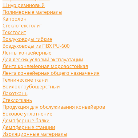
Шнур резиновый
Полимерные материалы
Капролон
Стеклотекстолит
Текстолит
Воздуховоды гибкие
Воздуховоды из ПВХ PU-600
Ленты конвейерные
Для легких условий эксплуатации
Лента конвейерная морозостойкая
Лента конвейерная общего назначения
Технические ткани
Войлок грубошерстный
Лакоткань
Стеклоткань
Продукция для обслуживания конвейеров
Боковое уплотнение
Демпферные балки
Демпферные станции
Изоляционные материалы