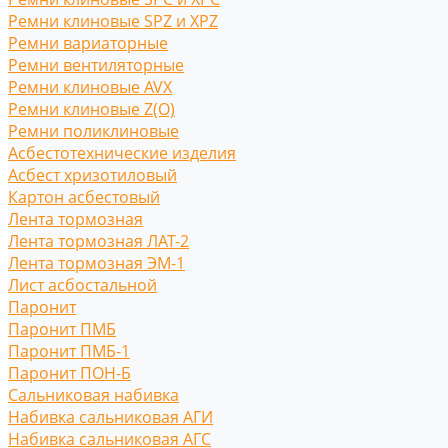
Ремни клиновые SPZ и XPZ
Ремни вариаторные
Ремни вентиляторные
Ремни клиновые AVX
Ремни клиновые Z(O)
Ремни поликлиновые
Асбестотехнические изделия
Асбест хризотиловый
Картон асбестовый
Лента тормозная
Лента тормозная ЛАТ-2
Лента тормозная ЭМ-1
Лист асбостальной
Паронит
Паронит ПМБ
Паронит ПМБ-1
Паронит ПОН-Б
Сальниковая набивка
Набивка сальниковая АГИ
Набивка сальниковая АГС