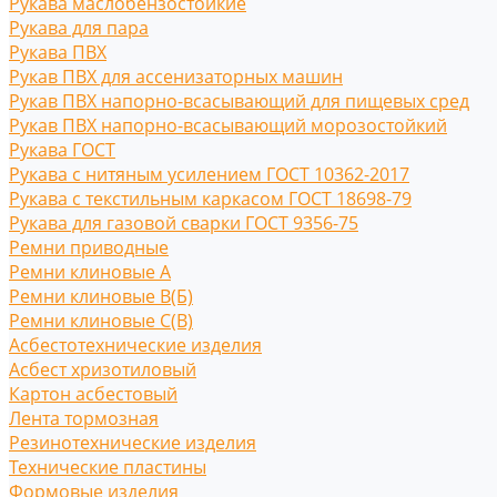
Рукава маслобензостойкие
Рукава для пара
Рукава ПВХ
Рукав ПВХ для ассенизаторных машин
Рукав ПВХ напорно-всасывающий для пищевых сред
Рукав ПВХ напорно-всасывающий морозостойкий
Рукава ГОСТ
Рукава с нитяным усилением ГОСТ 10362-2017
Рукава с текстильным каркасом ГОСТ 18698-79
Рукава для газовой сварки ГОСТ 9356-75
Ремни приводные
Ремни клиновые A
Ремни клиновые В(Б)
Ремни клиновые С(B)
Асбестотехнические изделия
Асбест хризотиловый
Картон асбестовый
Лента тормозная
Резинотехнические изделия
Технические пластины
Формовые изделия