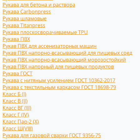
Рукава для бетона и раствора
Рукава Carbonpress
Рукава шламовые
Рукава Titanpress
Рукава плоскосворачиваемые TPU
Рукава ПВХ
Рукав ПВХ для ассенизаторных машин
Рукав ПВХ напорно-всасывающий для пищевых сред
Рукав ПВХ напорно-всасывающий морозостойкий
Рукав ПВХ напорный для пищевых продуктов
Рукава ГОСТ
Рукава с нитяным усилением ГОСТ 10362-2017
Рукава с текстильным каркасом ГОСТ 18698-79
Класс Б (I)
Класс В (II)
Класс ВГ (III)
Класс Г (IV)
Класс Пар-2 (X)
Класс Ш(VIII)
Рукава для газовой сварки ГОСТ 9356-75