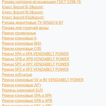
Рукава напорно-всасыващие ГОСТ 5398-76
Класс &quot;Б-2&quot;
Класс &quot;В-2&quot;
Класс &quot;КЩ&quot;
Рукава дюритовые ТУ 0056016-87
Рукава для горячей воды
Ремни приводные
Ремни клиновые A
Ремни клиновые В(Б)
Ремни клиновые С(B)
Ремни SPA и XPA VENDABELT POWER
Ремни SPB и XPB VENDABELT POWER
Ремни SPC и XPC VENDABELT POWER
Ремни SPZ и XPZ VENDABELT POWER
Ремни зубчатые
Ремни клиновые 5V и 8V VENDABELT POWER
Ремни клиновые Д(Г)
Ремень клиновой Е(Д)
Ремни клиновые SPA и XPA
Ремни клиновые SPB и XPB
Ремни клиновые SPC и XPC