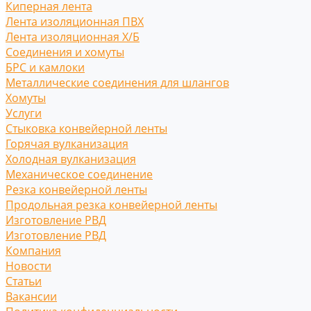
Киперная лента
Лента изоляционная ПВХ
Лента изоляционная Х/Б
Соединения и хомуты
БРС и камлоки
Металлические соединения для шлангов
Хомуты
Услуги
Стыковка конвейерной ленты
Горячая вулканизация
Холодная вулканизация
Механическое соединение
Резка конвейерной ленты
Продольная резка конвейерной ленты
Изготовление РВД
Изготовление РВД
Компания
Новости
Статьи
Вакансии