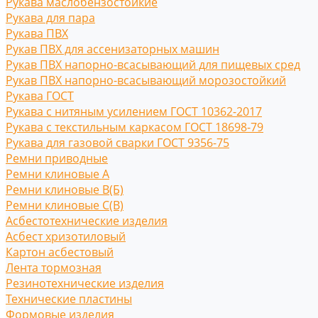
Рукава маслобензостойкие
Рукава для пара
Рукава ПВХ
Рукав ПВХ для ассенизаторных машин
Рукав ПВХ напорно-всасывающий для пищевых сред
Рукав ПВХ напорно-всасывающий морозостойкий
Рукава ГОСТ
Рукава с нитяным усилением ГОСТ 10362-2017
Рукава с текстильным каркасом ГОСТ 18698-79
Рукава для газовой сварки ГОСТ 9356-75
Ремни приводные
Ремни клиновые A
Ремни клиновые В(Б)
Ремни клиновые С(B)
Асбестотехнические изделия
Асбест хризотиловый
Картон асбестовый
Лента тормозная
Резинотехнические изделия
Технические пластины
Формовые изделия