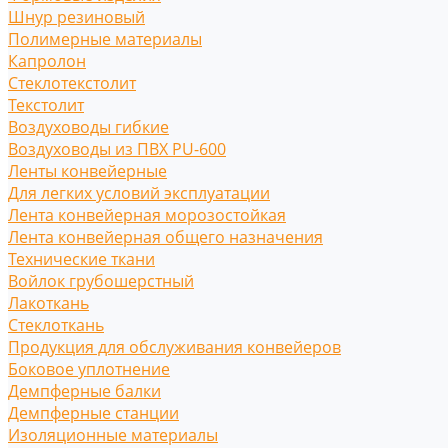
Шнур резиновый
Полимерные материалы
Капролон
Стеклотекстолит
Текстолит
Воздуховоды гибкие
Воздуховоды из ПВХ PU-600
Ленты конвейерные
Для легких условий эксплуатации
Лента конвейерная морозостойкая
Лента конвейерная общего назначения
Технические ткани
Войлок грубошерстный
Лакоткань
Стеклоткань
Продукция для обслуживания конвейеров
Боковое уплотнение
Демпферные балки
Демпферные станции
Изоляционные материалы