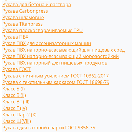
Рукава для бетона и раствора
Рукава Carbonpress
Рукава шламовые
Рукава Titanpress
Рукава плоскосворачиваемые TPU
Рукава ПВХ
Рукав ПВХ для ассенизаторных машин
Рукав ПВХ напорно-всасывающий для пищевых сред
Рукав ПВХ напорно-всасывающий морозостойкий
Рукав ПВХ напорный для пищевых продуктов
Рукава ГОСТ
Рукава с нитяным усилением ГОСТ 10362-2017
Рукава с текстильным каркасом ГОСТ 18698-79
Класс Б (I)
Класс В (II)
Класс ВГ (III)
Класс Г (IV)
Класс Пар-2 (X)
Класс Ш(VIII)
Рукава для газовой сварки ГОСТ 9356-75