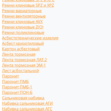
Ремни клиновые SPZ и XPZ
Ремни вариаторные
Ремни вентиляторные
Ремни клиновые AVX
Ремни клиновые Z(O)
Ремни поликлиновые
Асбестотехнические изделия
Асбест хризотиловый
Картон асбестовый
Лента тормозная
Лента тормозная ЛАТ-2
Лента тормозная ЭМ-1
Лист асбостальной
Паронит
Паронит ПМБ
Паронит ПМБ-1
Паронит ПОН-Б
Сальниковая набивка
Набивка сальниковая АГИ
Набивка сальниковая АГС