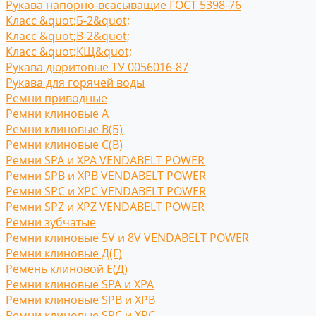
Рукава напорно-всасыващие ГОСТ 5398-76
Класс &quot;Б-2&quot;
Класс &quot;В-2&quot;
Класс &quot;КЩ&quot;
Рукава дюритовые ТУ 0056016-87
Рукава для горячей воды
Ремни приводные
Ремни клиновые A
Ремни клиновые В(Б)
Ремни клиновые С(B)
Ремни SPA и XPA VENDABELT POWER
Ремни SPB и XPB VENDABELT POWER
Ремни SPC и XPC VENDABELT POWER
Ремни SPZ и XPZ VENDABELT POWER
Ремни зубчатые
Ремни клиновые 5V и 8V VENDABELT POWER
Ремни клиновые Д(Г)
Ремень клиновой Е(Д)
Ремни клиновые SPA и XPA
Ремни клиновые SPB и XPB
Ремни клиновые SPC и XPC