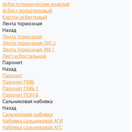
Асбестотехнические изделия
Асбест хризотиловый
Картон асбестовый
Лента тормозная
Назад
Лента тормозная
Лента тормозная ЛАТ-2
Лента тормозная ЭМ-1
Лист асбостальной
Паронит
Назад
Паронит
Паронит ПМБ
Паронит ПМБ-1
Паронит ПОН-Б
Сальниковая набивка
Назад
Сальниковая набивка
Набивка сальниковая АГИ
Набивка сальниковая АГС