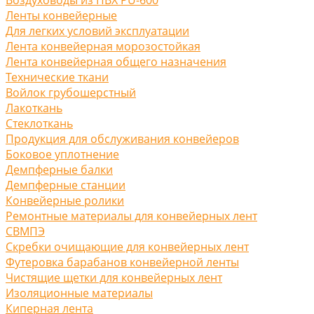
Ленты конвейерные
Для легких условий эксплуатации
Лента конвейерная морозостойкая
Лента конвейерная общего назначения
Технические ткани
Войлок грубошерстный
Лакоткань
Стеклоткань
Продукция для обслуживания конвейеров
Боковое уплотнение
Демпферные балки
Демпферные станции
Конвейерные ролики
Ремонтные материалы для конвейерных лент
СВМПЭ
Скребки очищающие для конвейерных лент
Футеровка барабанов конвейерной ленты
Чистящие щетки для конвейерных лент
Изоляционные материалы
Киперная лента