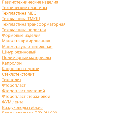
Резинотехнические изделия
Технические пластины
Техпластина МБС
Техпластина ТМКЩ
Техпластина трансформаторная
Техпластина пористая
Формовые изделия
Манжета армированная
Манжета уплотнительная
Шнур резиновый
Полимерные материалы
Капролон
Капролон стержни
Стеклотекстолит
Текстолит
Фторопласт
Фторопласт листовой
Фторопласт стержневой
ФУМ лента
Воздуховоды гибкие
Воздуховоды из ПВХ PU-600