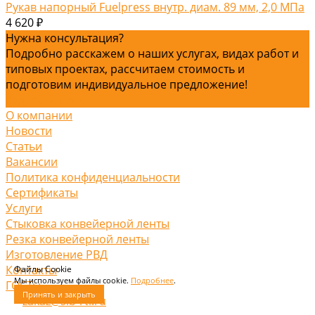
Рукав напорный Fuelpress внутр. диам. 89 мм, 2,0 МПа
4 620 ₽
Нужна консультация?
Подробно расскажем о наших услугах, видах работ и
типовых проектах, рассчитаем стоимость и
подготовим индивидуальное предложение!
Задать вопрос
О компании
Новости
Статьи
Вакансии
Политика конфиденциальности
Сертификаты
Услуги
Стыковка конвейерной ленты
Резка конвейерной ленты
Изготовление РВД
Контакты
Файлы Cookie
Мы используем файлы cookie.
Подробнее
.
ГОСТы
Принять и закрыть
zakaz@sib-rti.ru