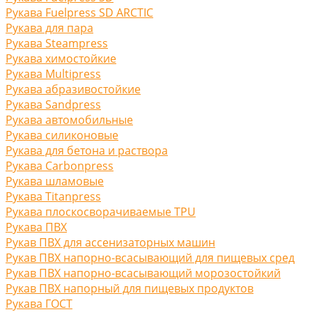
Рукава Fuelpress SD ARCTIC
Рукава для пара
Рукава Steampress
Рукава химостойкие
Рукава Multipress
Рукава абразивостойкие
Рукава Sandpress
Рукава автомобильные
Рукава силиконовые
Рукава для бетона и раствора
Рукава Carbonpress
Рукава шламовые
Рукава Titanpress
Рукава плоскосворачиваемые TPU
Рукава ПВХ
Рукав ПВХ для ассенизаторных машин
Рукав ПВХ напорно-всасывающий для пищевых сред
Рукав ПВХ напорно-всасывающий морозостойкий
Рукав ПВХ напорный для пищевых продуктов
Рукава ГОСТ