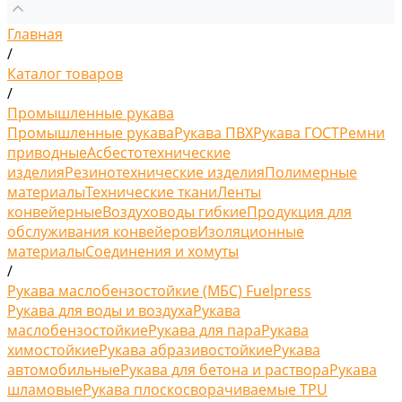
Главная
/
Каталог товаров
/
Промышленные рукава
Промышленные рукава
Рукава ПВХ
Рукава ГОСТ
Ремни
приводные
Асбестотехнические
изделия
Резинотехнические изделия
Полимерные
материалы
Технические ткани
Ленты
конвейерные
Воздуховоды гибкие
Продукция для
обслуживания конвейеров
Изоляционные
материалы
Соединения и хомуты
/
Рукава маслобензостойкие (МБС) Fuelpress
Рукава для воды и воздуха
Рукава
маслобензостойкие
Рукава для пара
Рукава
химостойкие
Рукава абразивостойкие
Рукава
автомобильные
Рукава для бетона и раствора
Рукава
шламовые
Рукава плоскосворачиваемые TPU