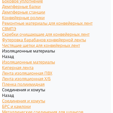
Боковое уплотнение
Демпферные балки
Демпферные станции
Конвейерные ролики
Ремонтные материалы для конвейерных лент
СВМПЭ
Скребки очищающие для конвейерных лент
Футеровка барабанов конвейерной ленты
Чистящие щетки для конвейерных лент
Изоляционные материалы
Назад
Изоляционные материалы
Киперная лента
Лента изоляционная ПВХ
Лента изоляционная Х/Б
Пленка полиимидная
Соединения и хомуты
Назад
Соединения и хомуты
БРС и камлоки
Металлические соединения для шлангов