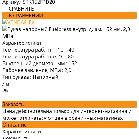
Артикул
STK152FPD20
СРАВНИТЬ
В СРАВНЕНИИ
Характеристики
Температура раб. min, °C
:
-40
Температура раб. max, °C
:
80
Внутренний диаметр - мм
:
152
Рабочее давление, МПа
:
2,0
Тип рукава
:
Напорный
/
м
-%
Заказать
Цена действительна только для интернет-магазина и
может отличаться от цен в розничных магазинах
Описание
Характеристики
Документы