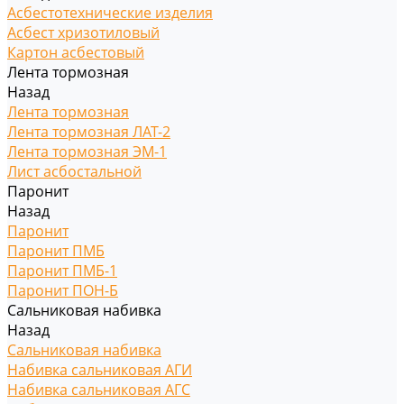
Асбестотехнические изделия
Асбест хризотиловый
Картон асбестовый
Лента тормозная
Назад
Лента тормозная
Лента тормозная ЛАТ-2
Лента тормозная ЭМ-1
Лист асбостальной
Паронит
Назад
Паронит
Паронит ПМБ
Паронит ПМБ-1
Паронит ПОН-Б
Сальниковая набивка
Назад
Сальниковая набивка
Набивка сальниковая АГИ
Набивка сальниковая АГС