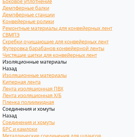
Боковое уплотнение
Демпферные балки
Демпферные станции
Конвейерные ролики
Ремонтные материалы для конвейерных лент
СВМПЭ
Скребки очищающие для конвейерных лент
Футеровка барабанов конвейерной ленты
Чистящие щетки для конвейерных лент
Изоляционные материалы
Назад
Изоляционные материалы
Киперная лента
Лента изоляционная ПВХ
Лента изоляционная Х/Б
Пленка полиимидная
Соединения и хомуты
Назад
Соединения и хомуты
БРС и камлоки
Металлические соединения для шлангов