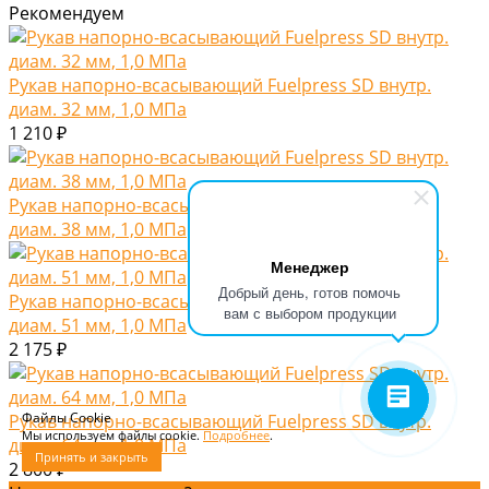
Рекомендуем
Рукав напорно-всасывающий Fuelpress SD внутр.
диам. 32 мм, 1,0 МПа
1 210 ₽
Рукав напорно-всасывающий Fuelpress SD внутр.
диам. 38 мм, 1,0 МПа
Менеджер
Добрый день, готов помочь
Рукав напорно-всасывающий Fuelpress SD внутр.
вам с выбором продукции
диам. 51 мм, 1,0 МПа
2 175 ₽
Файлы Cookie
Рукав напорно-всасывающий Fuelpress SD внутр.
Мы используем файлы cookie.
Подробнее
.
диам. 64 мм, 1,0 МПа
Принять и закрыть
2 800 ₽