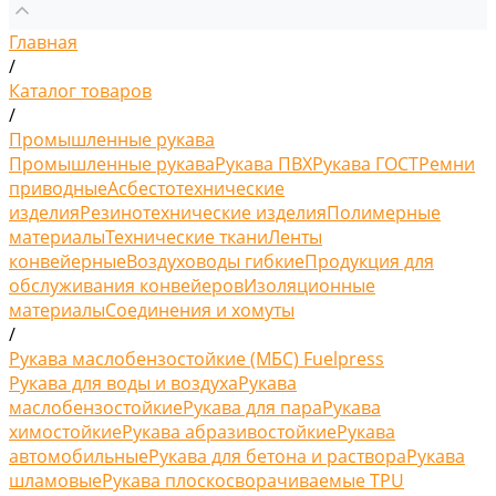
Главная
/
Каталог товаров
/
Промышленные рукава
Промышленные рукава
Рукава ПВХ
Рукава ГОСТ
Ремни
приводные
Асбестотехнические
изделия
Резинотехнические изделия
Полимерные
материалы
Технические ткани
Ленты
конвейерные
Воздуховоды гибкие
Продукция для
обслуживания конвейеров
Изоляционные
материалы
Соединения и хомуты
/
Рукава маслобензостойкие (МБС) Fuelpress
Рукава для воды и воздуха
Рукава
маслобензостойкие
Рукава для пара
Рукава
химостойкие
Рукава абразивостойкие
Рукава
автомобильные
Рукава для бетона и раствора
Рукава
шламовые
Рукава плоскосворачиваемые TPU