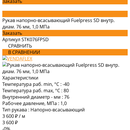
Заказать
Рукав напорно-всасывающий Fuelpress SD внутр.
диам. 76 мм, 1,0 МПа
Заказать
Артикул
STK076FPSD
СРАВНИТЬ
В СРАВНЕНИИ
Характеристики
Температура раб. min, °C
:
-40
Температура раб. max, °C
:
80
Внутренний диаметр - мм
:
76
Рабочее давление, МПа
:
1,0
Тип рукава
:
Напорно-всасывающий
3 600 ₽
/
м
3 600 ₽
-0%