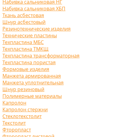
Набивка сальниковая НГ
Набивка сальниковая ХБП
Ткань асбестовая
Шнур асбестовый
Резинотехнические изделия
Технические пластины
Техпластина МБС
Техпластина ТМКЩ
Техпластина трансформаторная
Техпластина пористая
Формовые изделия
Манжета армированная
Манжета уплотнительная
Шнур резиновый
Полимерные материалы
Капролон
Капролон стержни
Стеклотекстолит
Текстолит
Фторопласт
Фторопласт листовой