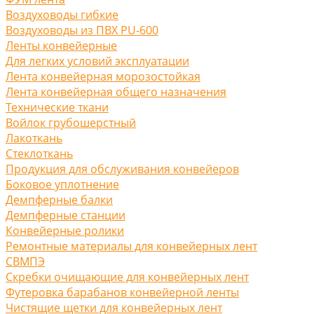
Воздуховоды гибкие
Воздуховоды из ПВХ PU-600
Ленты конвейерные
Для легких условий эксплуатации
Лента конвейерная морозостойкая
Лента конвейерная общего назначения
Технические ткани
Войлок грубошерстный
Лакоткань
Стеклоткань
Продукция для обслуживания конвейеров
Боковое уплотнение
Демпферные балки
Демпферные станции
Конвейерные ролики
Ремонтные материалы для конвейерных лент
СВМПЭ
Скребки очищающие для конвейерных лент
Футеровка барабанов конвейерной ленты
Чистящие щетки для конвейерных лент