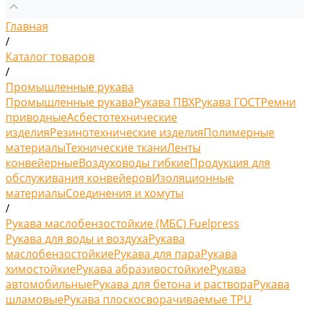
Главная
/
Каталог товаров
/
Промышленные рукава
Промышленные рукава
Рукава ПВХ
Рукава ГОСТ
Ремни
приводные
Асбестотехнические
изделия
Резинотехнические изделия
Полимерные
материалы
Технические ткани
Ленты
конвейерные
Воздуховоды гибкие
Продукция для
обслуживания конвейеров
Изоляционные
материалы
Соединения и хомуты
/
Рукава маслобензостойкие (МБС) Fuelpress
Рукава для воды и воздуха
Рукава
маслобензостойкие
Рукава для пара
Рукава
химостойкие
Рукава абразивостойкие
Рукава
автомобильные
Рукава для бетона и раствора
Рукава
шламовые
Рукава плоскосворачиваемые TPU