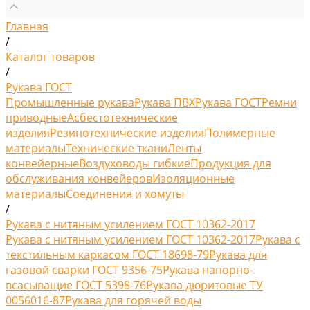
Главная
/
Каталог товаров
/
Рукава ГОСТ
Промышленные рукава
Рукава ПВХ
Рукава ГОСТ
Ремни
приводные
Асбестотехнические
изделия
Резинотехнические изделия
Полимерные
материалы
Технические ткани
Ленты
конвейерные
Воздуховоды гибкие
Продукция для
обслуживания конвейеров
Изоляционные
материалы
Соединения и хомуты
/
Рукава с нитяным усилением ГОСТ 10362-2017
Рукава с нитяным усилением ГОСТ 10362-2017
Рукава с
текстильным каркасом ГОСТ 18698-79
Рукава для
газовой сварки ГОСТ 9356-75
Рукава напорно-
всасыващие ГОСТ 5398-76
Рукава дюритовые ТУ
0056016-87
Рукава для горячей воды