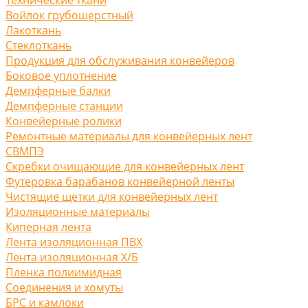
Войлок грубошерстный
Лакоткань
Стеклоткань
Продукция для обслуживания конвейеров
Боковое уплотнение
Демпферные балки
Демпферные станции
Конвейерные ролики
Ремонтные материалы для конвейерных лент
СВМПЭ
Скребки очищающие для конвейерных лент
Футеровка барабанов конвейерной ленты
Чистящие щетки для конвейерных лент
Изоляционные материалы
Киперная лента
Лента изоляционная ПВХ
Лента изоляционная Х/Б
Пленка полиимидная
Соединения и хомуты
БРС и камлоки