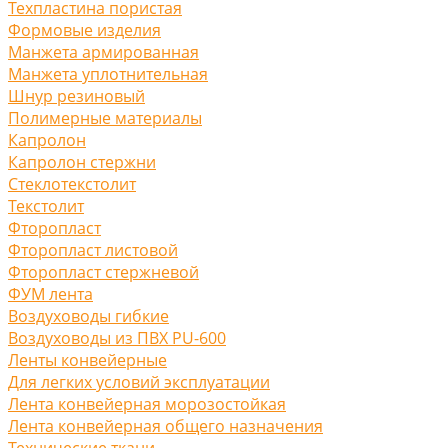
Техпластина пористая
Формовые изделия
Манжета армированная
Манжета уплотнительная
Шнур резиновый
Полимерные материалы
Капролон
Капролон стержни
Стеклотекстолит
Текстолит
Фторопласт
Фторопласт листовой
Фторопласт стержневой
ФУМ лента
Воздуховоды гибкие
Воздуховоды из ПВХ PU-600
Ленты конвейерные
Для легких условий эксплуатации
Лента конвейерная морозостойкая
Лента конвейерная общего назначения
Технические ткани