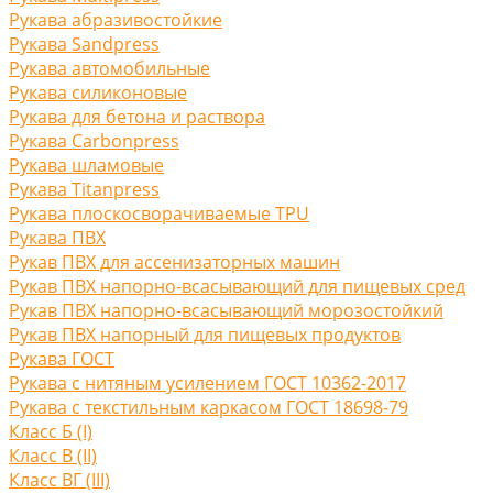
Рукава абразивостойкие
Рукава Sandpress
Рукава автомобильные
Рукава силиконовые
Рукава для бетона и раствора
Рукава Carbonpress
Рукава шламовые
Рукава Titanpress
Рукава плоскосворачиваемые TPU
Рукава ПВХ
Рукав ПВХ для ассенизаторных машин
Рукав ПВХ напорно-всасывающий для пищевых сред
Рукав ПВХ напорно-всасывающий морозостойкий
Рукав ПВХ напорный для пищевых продуктов
Рукава ГОСТ
Рукава с нитяным усилением ГОСТ 10362-2017
Рукава с текстильным каркасом ГОСТ 18698-79
Класс Б (I)
Класс В (II)
Класс ВГ (III)