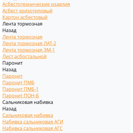
Асбестотехнические изделия
Асбест хризотиловый
Картон асбестовый
Лента тормозная
Назад
Лента тормозная
Лента тормозная ЛАТ-2
Лента тормозная ЭМ-1
Лист асбостальной
Паронит
Назад
Паронит
Паронит ПМБ
Паронит ПМБ-1
Паронит ПОН-Б
Сальниковая набивка
Назад
Сальниковая набивка
Набивка сальниковая АГИ
Набивка сальниковая АГС