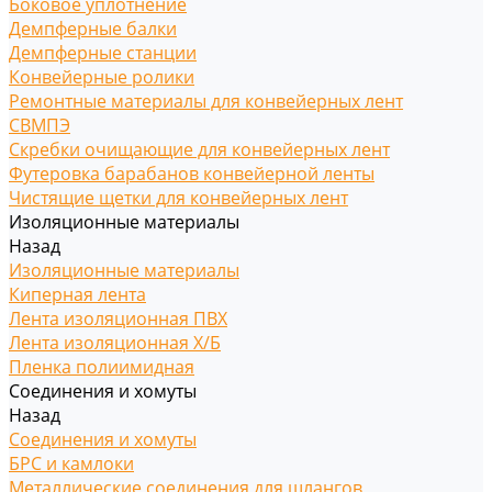
Боковое уплотнение
Демпферные балки
Демпферные станции
Конвейерные ролики
Ремонтные материалы для конвейерных лент
СВМПЭ
Скребки очищающие для конвейерных лент
Футеровка барабанов конвейерной ленты
Чистящие щетки для конвейерных лент
Изоляционные материалы
Назад
Изоляционные материалы
Киперная лента
Лента изоляционная ПВХ
Лента изоляционная Х/Б
Пленка полиимидная
Соединения и хомуты
Назад
Соединения и хомуты
БРС и камлоки
Металлические соединения для шлангов