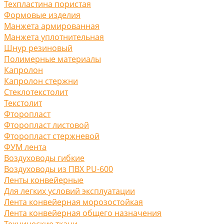
Техпластина пористая
Формовые изделия
Манжета армированная
Манжета уплотнительная
Шнур резиновый
Полимерные материалы
Капролон
Капролон стержни
Стеклотекстолит
Текстолит
Фторопласт
Фторопласт листовой
Фторопласт стержневой
ФУМ лента
Воздуховоды гибкие
Воздуховоды из ПВХ PU-600
Ленты конвейерные
Для легких условий эксплуатации
Лента конвейерная морозостойкая
Лента конвейерная общего назначения
Технические ткани