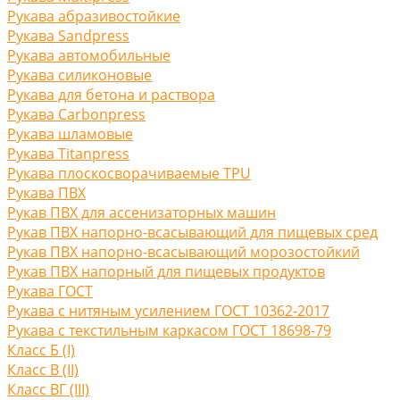
Рукава абразивостойкие
Рукава Sandpress
Рукава автомобильные
Рукава силиконовые
Рукава для бетона и раствора
Рукава Carbonpress
Рукава шламовые
Рукава Titanpress
Рукава плоскосворачиваемые TPU
Рукава ПВХ
Рукав ПВХ для ассенизаторных машин
Рукав ПВХ напорно-всасывающий для пищевых сред
Рукав ПВХ напорно-всасывающий морозостойкий
Рукав ПВХ напорный для пищевых продуктов
Рукава ГОСТ
Рукава с нитяным усилением ГОСТ 10362-2017
Рукава с текстильным каркасом ГОСТ 18698-79
Класс Б (I)
Класс В (II)
Класс ВГ (III)