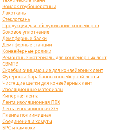
Войлок грубошерстный
Лакоткань
Стеклоткань
Продукция для обслуживания конвейеров
Боковое уплотнение
Демпферные балки
Демпферные станции
Конвейерные ролики
Ремонтные материалы для конвейерных лент
СВМПЭ
Скребки очищающие для конвейерных лент
Футеровка барабанов конвейерной ленты
Чистящие щетки для конвейерных лент
Изоляционные материалы
Киперная лента
Лента изоляционная ПВХ
Лента изоляционная Х/Б
Пленка полиимидная
Соединения и хомуты
БРС и камлоки