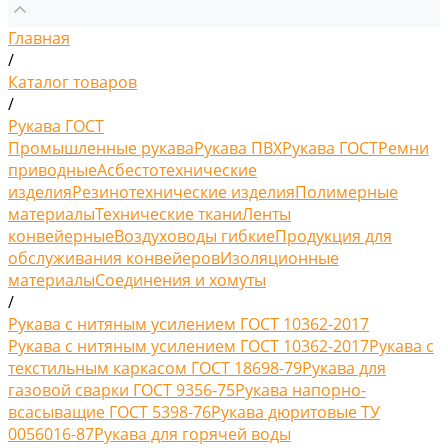
Главная
/
Каталог товаров
/
Рукава ГОСТ
Промышленные рукава
Рукава ПВХ
Рукава ГОСТ
Ремни
приводные
Асбестотехнические
изделия
Резинотехнические изделия
Полимерные
материалы
Технические ткани
Ленты
конвейерные
Воздуховоды гибкие
Продукция для
обслуживания конвейеров
Изоляционные
материалы
Соединения и хомуты
/
Рукава с нитяным усилением ГОСТ 10362-2017
Рукава с нитяным усилением ГОСТ 10362-2017
Рукава с
текстильным каркасом ГОСТ 18698-79
Рукава для
газовой сварки ГОСТ 9356-75
Рукава напорно-
всасыващие ГОСТ 5398-76
Рукава дюритовые ТУ
0056016-87
Рукава для горячей воды