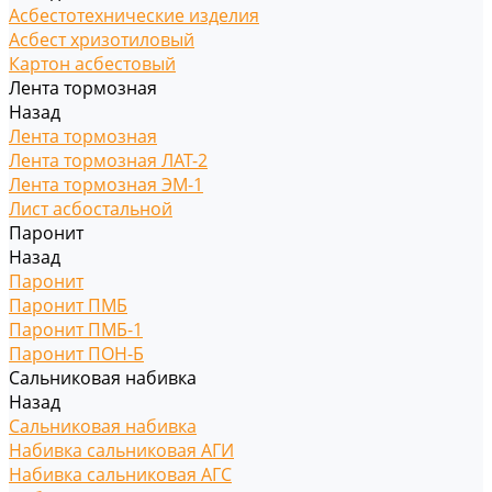
Асбестотехнические изделия
Асбест хризотиловый
Картон асбестовый
Лента тормозная
Назад
Лента тормозная
Лента тормозная ЛАТ-2
Лента тормозная ЭМ-1
Лист асбостальной
Паронит
Назад
Паронит
Паронит ПМБ
Паронит ПМБ-1
Паронит ПОН-Б
Сальниковая набивка
Назад
Сальниковая набивка
Набивка сальниковая АГИ
Набивка сальниковая АГС