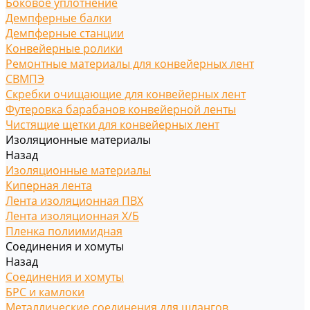
Боковое уплотнение
Демпферные балки
Демпферные станции
Конвейерные ролики
Ремонтные материалы для конвейерных лент
СВМПЭ
Скребки очищающие для конвейерных лент
Футеровка барабанов конвейерной ленты
Чистящие щетки для конвейерных лент
Изоляционные материалы
Назад
Изоляционные материалы
Киперная лента
Лента изоляционная ПВХ
Лента изоляционная Х/Б
Пленка полиимидная
Соединения и хомуты
Назад
Соединения и хомуты
БРС и камлоки
Металлические соединения для шлангов