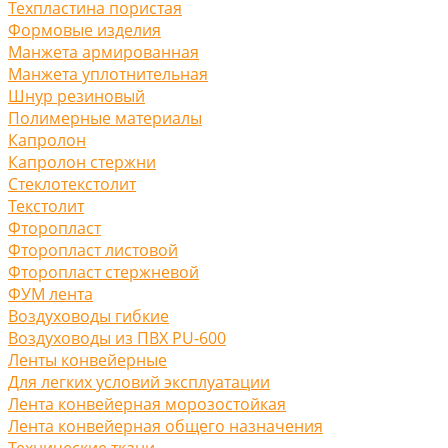
Техпластина пористая
Формовые изделия
Манжета армированная
Манжета уплотнительная
Шнур резиновый
Полимерные материалы
Капролон
Капролон стержни
Стеклотекстолит
Текстолит
Фторопласт
Фторопласт листовой
Фторопласт стержневой
ФУМ лента
Воздуховоды гибкие
Воздуховоды из ПВХ PU-600
Ленты конвейерные
Для легких условий эксплуатации
Лента конвейерная морозостойкая
Лента конвейерная общего назначения
Технические ткани