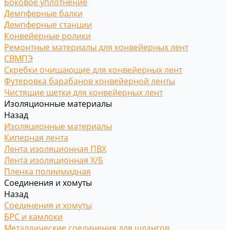
Боковое уплотнение
Демпферные балки
Демпферные станции
Конвейерные ролики
Ремонтные материалы для конвейерных лент
СВМПЭ
Скребки очищающие для конвейерных лент
Футеровка барабанов конвейерной ленты
Чистящие щетки для конвейерных лент
Изоляционные материалы
Назад
Изоляционные материалы
Киперная лента
Лента изоляционная ПВХ
Лента изоляционная Х/Б
Пленка полиимидная
Соединения и хомуты
Назад
Соединения и хомуты
БРС и камлоки
Металлические соединения для шлангов