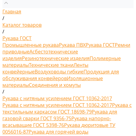
Главная
/
Каталог товаров
/
Рукава ГОСТ
Промышленные рукава
Рукава ПВХ
Рукава ГОСТ
Ремни
приводные
Асбестотехнические
изделия
Резинотехнические изделия
Полимерные
материалы
Технические ткани
Ленты
конвейерные
Воздуховоды гибкие
Продукция для
обслуживания конвейеров
Изоляционные
материалы
Соединения и хомуты
/
Рукава с нитяным усилением ГОСТ 10362-2017
Рукава с нитяным усилением ГОСТ 10362-2017
Рукава с
текстильным каркасом ГОСТ 18698-79
Рукава для
газовой сварки ГОСТ 9356-75
Рукава напорно-
всасыващие ГОСТ 5398-76
Рукава дюритовые ТУ
0056016-87
Рукава для горячей воды