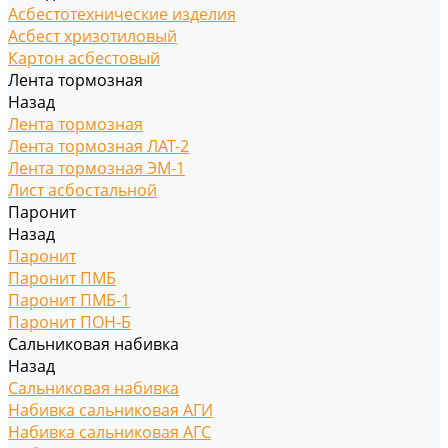
Асбестотехнические изделия
Асбест хризотиловый
Картон асбестовый
Лента тормозная
Назад
Лента тормозная
Лента тормозная ЛАТ-2
Лента тормозная ЭМ-1
Лист асбостальной
Паронит
Назад
Паронит
Паронит ПМБ
Паронит ПМБ-1
Паронит ПОН-Б
Сальниковая набивка
Назад
Сальниковая набивка
Набивка сальниковая АГИ
Набивка сальниковая АГС