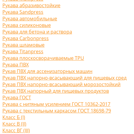
Рукава абразивостойкие
Рукава Sandpress
Рукава автомобильные
Рукава силиконовые
Рукава для бетона и раствора
Рукава Carbonpress
Рукава шламовые
Рукава Titanpress
Рукава плоскосворачиваемые TPU
Рукава ПВХ
Рукав ПВХ для ассенизаторных машин
Рукав ПВХ напорно-всасывающий для пищевых сред
Рукав ПВХ напорно-всасывающий морозостойкий
Рукав ПВХ напорный для пищевых продуктов
Рукава ГОСТ
Рукава с нитяным усилением ГОСТ 10362-2017
Рукава с текстильным каркасом ГОСТ 18698-79
Класс Б (I)
Класс В (II)
Класс ВГ (III)