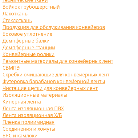
Войлок грубошерстный
Лакоткань
Стеклоткань
Продукция для обслуживания конвейеров
Боковое уплотнение
Демпферные балки
Демпферные станции
Конвейерные ролики
Ремонтные материалы для конвейерных лент
СВМПЭ
Скребки очищающие для конвейерных лент
Футеровка барабанов конвейерной ленты
Чистящие щетки для конвейерных лент
Изоляционные материалы
Киперная лента
Лента изоляционная ПВХ
Лента изоляционная Х/Б
Пленка полиимидная
Соединения и хомуты
БРС и камлоки