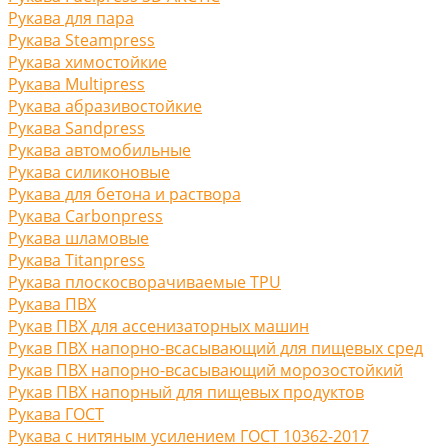
Рукава для пара
Рукава Steampress
Рукава химостойкие
Рукава Multipress
Рукава абразивостойкие
Рукава Sandpress
Рукава автомобильные
Рукава силиконовые
Рукава для бетона и раствора
Рукава Carbonpress
Рукава шламовые
Рукава Titanpress
Рукава плоскосворачиваемые TPU
Рукава ПВХ
Рукав ПВХ для ассенизаторных машин
Рукав ПВХ напорно-всасывающий для пищевых сред
Рукав ПВХ напорно-всасывающий морозостойкий
Рукав ПВХ напорный для пищевых продуктов
Рукава ГОСТ
Рукава с нитяным усилением ГОСТ 10362-2017