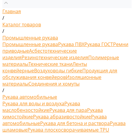
Главная
/
Каталог товаров
/
Промышленные рукава
Промышленные рукава
Рукава ПВХ
Рукава ГОСТ
Ремни
приводные
Асбестотехнические
изделия
Резинотехнические изделия
Полимерные
материалы
Технические ткани
Ленты
конвейерные
Воздуховоды гибкие
Продукция для
обслуживания конвейеров
Изоляционные
материалы
Соединения и хомуты
/
Рукава автомобильные
Рукава для воды и воздуха
Рукава
маслобензостойкие
Рукава для пара
Рукава
химостойкие
Рукава абразивостойкие
Рукава
автомобильные
Рукава для бетона и раствора
Рукава
шламовые
Рукава плоскосворачиваемые TPU