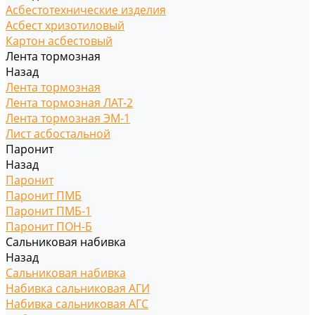
Асбестотехнические изделия
Асбест хризотиловый
Картон асбестовый
Лента тормозная
Назад
Лента тормозная
Лента тормозная ЛАТ-2
Лента тормозная ЭМ-1
Лист асбостальной
Паронит
Назад
Паронит
Паронит ПМБ
Паронит ПМБ-1
Паронит ПОН-Б
Сальниковая набивка
Назад
Сальниковая набивка
Набивка сальниковая АГИ
Набивка сальниковая АГС