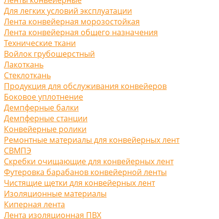
Для легких условий эксплуатации
Лента конвейерная морозостойкая
Лента конвейерная общего назначения
Технические ткани
Войлок грубошерстный
Лакоткань
Стеклоткань
Продукция для обслуживания конвейеров
Боковое уплотнение
Демпферные балки
Демпферные станции
Конвейерные ролики
Ремонтные материалы для конвейерных лент
СВМПЭ
Скребки очищающие для конвейерных лент
Футеровка барабанов конвейерной ленты
Чистящие щетки для конвейерных лент
Изоляционные материалы
Киперная лента
Лента изоляционная ПВХ