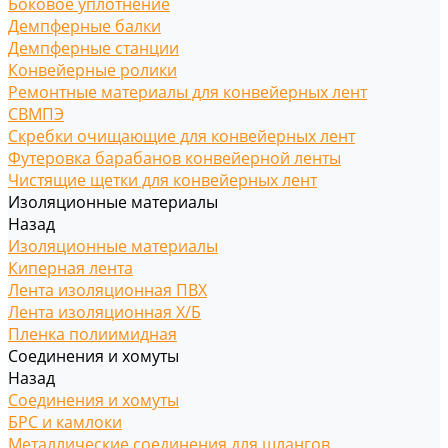
Боковое уплотнение
Демпферные балки
Демпферные станции
Конвейерные ролики
Ремонтные материалы для конвейерных лент
СВМПЭ
Скребки очищающие для конвейерных лент
Футеровка барабанов конвейерной ленты
Чистящие щетки для конвейерных лент
Изоляционные материалы
Назад
Изоляционные материалы
Киперная лента
Лента изоляционная ПВХ
Лента изоляционная Х/Б
Пленка полиимидная
Соединения и хомуты
Назад
Соединения и хомуты
БРС и камлоки
Металлические соединения для шлангов