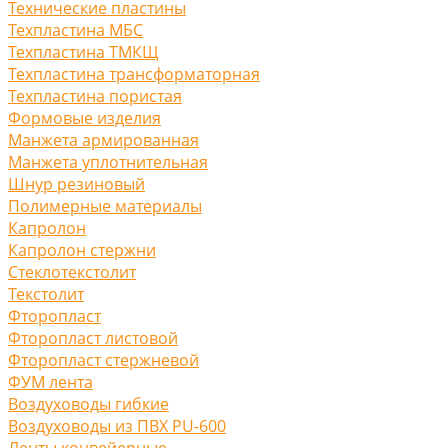
Технические пластины
Техпластина МБС
Техпластина ТМКЩ
Техпластина трансформаторная
Техпластина пористая
Формовые изделия
Манжета армированная
Манжета уплотнительная
Шнур резиновый
Полимерные материалы
Капролон
Капролон стержни
Стеклотекстолит
Текстолит
Фторопласт
Фторопласт листовой
Фторопласт стержневой
ФУМ лента
Воздуховоды гибкие
Воздуховоды из ПВХ PU-600
Ленты конвейерные